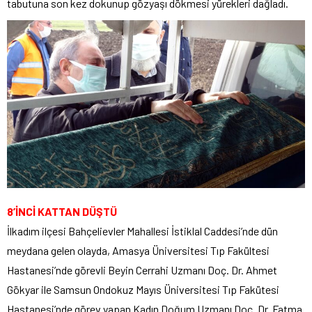
tabutuna son kez dokunup gözyaşı dökmesi yürekleri dağladı.
8’İNCİ KATTAN DÜŞTÜ
İlkadım ilçesi Bahçelievler Mahallesi İstiklal Caddesi’nde dün
meydana gelen olayda, Amasya Üniversitesi Tıp Fakültesi
Hastanesi’nde görevli Beyin Cerrahi Uzmanı Doç. Dr. Ahmet
Gökyar ile Samsun Ondokuz Mayıs Üniversitesi Tıp Fakütesi
Hastanesi’nde görev yapan Kadın Doğum Uzmanı Doç. Dr. Fatma