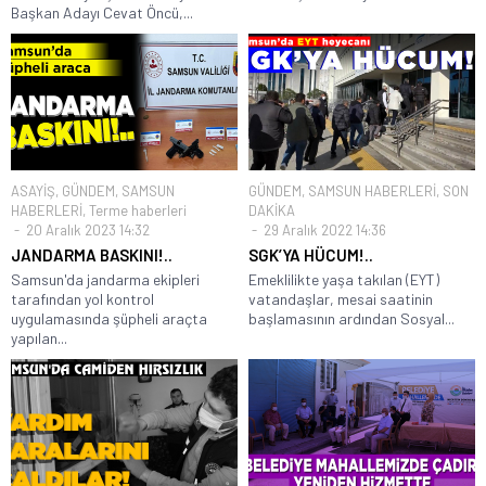
Başkan Adayı Cevat Öncü,...
ASAYİŞ
,
GÜNDEM
,
SAMSUN
GÜNDEM
,
SAMSUN HABERLERİ
,
SON
HABERLERİ
,
Terme haberleri
DAKİKA
20 Aralık 2023 14:32
29 Aralık 2022 14:36
JANDARMA BASKINI!..
SGK’YA HÜCUM!..
Samsun'da jandarma ekipleri
Emeklilikte yaşa takılan (EYT)
tarafından yol kontrol
vatandaşlar, mesai saatinin
uygulamasında şüpheli araçta
başlamasının ardından Sosyal...
yapılan...