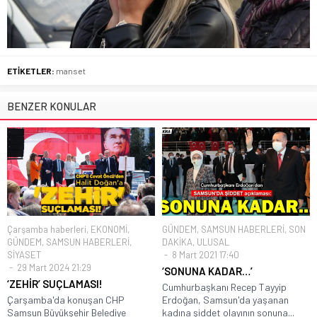
ETİKETLER:
manset
BENZER KONULAR
Çarşamba haberleri
,
EKONOMİ
,
GÜNDEM
,
SAMSUN HABERLERİ
,
SON
GÜNDEM
,
SAMSUN HABERLERİ
,
DAKİKA
,
ULUSAL
SİYASET
8 Mart 2021 17:40
29 Mart 2024 21:29
‘SONUNA KADAR…’
‘ZEHİR’ SUÇLAMASI!
Cumhurbaşkanı Recep Tayyip
Çarşamba'da konuşan CHP
Erdoğan, Samsun'da yaşanan
Samsun Büyükşehir Belediye
kadına şiddet olayının sonuna...