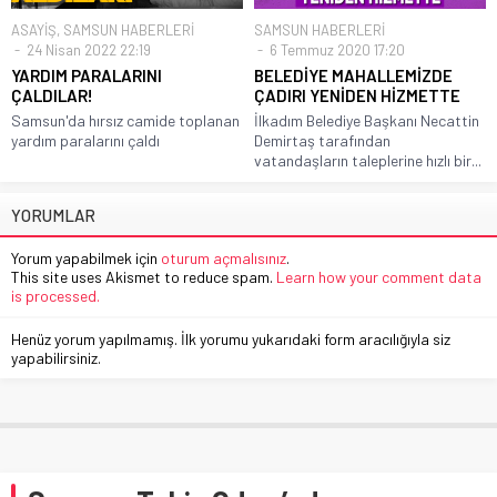
ASAYİŞ
,
SAMSUN HABERLERİ
SAMSUN HABERLERİ
24 Nisan 2022 22:19
6 Temmuz 2020 17:20
YARDIM PARALARINI
BELEDİYE MAHALLEMİZDE
ÇALDILAR!
ÇADIRI YENİDEN HİZMETTE
Samsun'da hırsız camide toplanan
İlkadım Belediye Başkanı Necattin
yardım paralarını çaldı
Demirtaş tarafından
vatandaşların taleplerine hızlı bir...
YORUMLAR
Yorum yapabilmek için
oturum açmalısınız
.
This site uses Akismet to reduce spam.
Learn how your comment data
is processed.
Henüz yorum yapılmamış. İlk yorumu yukarıdaki form aracılığıyla siz
yapabilirsiniz.