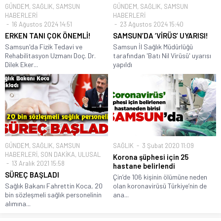
GÜNDEM
,
SAĞLIK
,
SAMSUN
GÜNDEM
,
SAĞLIK
,
SAMSUN
HABERLERİ
HABERLERİ
16 Ağustos 2024 14:51
23 Ağustos 2024 15:40
ERKEN TANI ÇOK ÖNEMLİ!
SAMSUN’DA ‘VİRÜS’ UYARISI!
Samsun'da Fizik Tedavi ve
Samsun İl Sağlık Müdürlüğü
Rehabilitasyon Uzmanı Doç. Dr.
tarafından 'Batı Nil Virüsü' uyarısı
Dilek Eker...
yapıldı
GÜNDEM
,
SAĞLIK
,
SAMSUN
SAĞLIK
3 Şubat 2020 11:09
HABERLERİ
,
SON DAKİKA
,
ULUSAL
Korona şüphesi için 25
13 Aralık 2021 15:58
hastane belirlendi
SÜREÇ BAŞLADI
Çin’de 106 kişinin ölümüne neden
Sağlık Bakanı Fahrettin Koca, 20
olan koronavirüsü Türkiye’nin de
bin sözleşmeli sağlık personelinin
ana...
alımına...