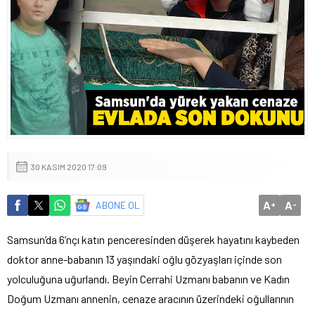
30 KASIM 2020 17:09
A
A
ABONE OL
+
-
Samsun’da 6’nçı katın penceresinden düşerek hayatını kaybeden
doktor anne-babanın 13 yaşındaki oğlu gözyaşları içinde son
yolculuğuna uğurlandı. Beyin Cerrahi Uzmanı babanın ve Kadın
Doğum Uzmanı annenin, cenaze aracının üzerindeki oğullarının