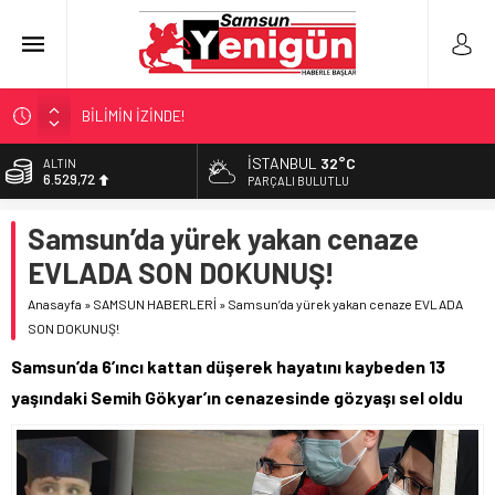
BİLİMİN İZİNDE!
TIR’A ‘ZEHİR’ BASKINI!
İSTANBUL
32°C
ALTIN
6.529,72
FECİ SON!
PARÇALI BULUTLU
UÇURUMDA CAN PAZARI!
BİST
Samsun’da yürek yakan cenaze
13.703,13
SAMSUN YANACAK!
EVLADA SON DOKUNUŞ!
DOLAR
47,5844
Anasayfa
»
SAMSUN HABERLERİ
»
Samsun’da yürek yakan cenaze EVLADA
SON DOKUNUŞ!
EURO
55,1152
Samsun’da 6’ıncı kattan düşerek hayatını kaybeden 13
yaşındaki Semih Gökyar’ın cenazesinde gözyaşı sel oldu