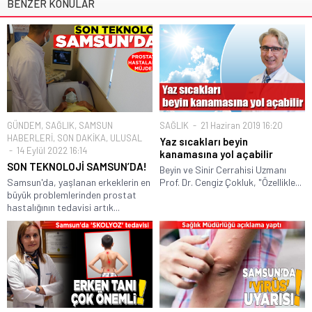
BENZER KONULAR
GÜNDEM
,
SAĞLIK
,
SAMSUN
SAĞLIK
21 Haziran 2019 16:20
HABERLERİ
,
SON DAKİKA
,
ULUSAL
Yaz sıcakları beyin
14 Eylül 2022 16:14
kanamasına yol açabilir
SON TEKNOLOJİ SAMSUN’DA!
Beyin ve Sinir Cerrahisi Uzmanı
Samsun'da, yaşlanan erkeklerin en
Prof. Dr. Cengiz Çokluk, "Özellikle...
büyük problemlerinden prostat
hastalığının tedavisi artık...