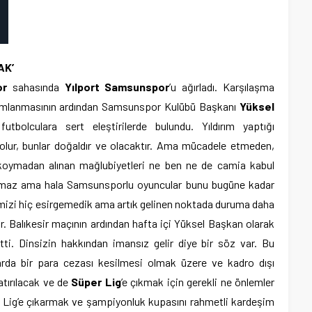
AK’
or
sahasında
Yılport Samsunspor
’u ağırladı. Karşılaşma
mamlanmasının ardından Samsunspor Kulübü Başkanı
Yüksel
bolculara sert eleştirilerde bulundu. Yıldırım yaptığı
 olur, bunlar doğaldır ve olacaktır. Ama mücadele etmeden,
koymadan alınan mağlubiyetleri ne ben ne de camia kabul
anılmaz ama hala Samsunsporlu oyuncular bunu bugüne kadar
mizi hiç esirgemedik ama artık gelinen noktada duruma daha
r. Balıkesir maçının ardından hafta içi Yüksel Başkan olarak
. Dinsizin hakkından imansız gelir diye bir söz var. Bu
rda bir para cezası kesilmesi olmak üzere ve kadro dışı
atırılacak ve de
Süper Lig
’e çıkmak için gerekli ne önlemler
r Lig’e çıkarmak ve şampiyonluk kupasını rahmetli kardeşim