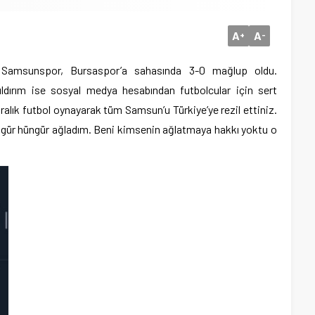
A
A
+
-
t Samsunspor, Bursaspor’a sahasında 3-0 mağlup oldu.
dırım ise sosyal medya hesabından futbolcular için sert
aralık futbol oynayarak tüm Samsun’u Türkiye’ye rezil ettiniz.
ngür hüngür ağladım. Beni kimsenin ağlatmaya hakkı yoktu o