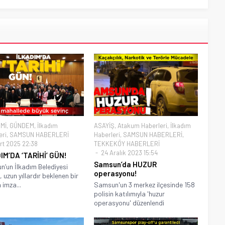
Mİ
,
GÜNDEM
,
İlkadım
ASAYİŞ
,
Atakum Haberleri
,
İlkadım
eri
,
SAMSUN HABERLERİ
Haberleri
,
SAMSUN HABERLERİ
,
rt 2025 22:38
TEKKEKÖY HABERLERİ
24 Aralık 2023 15:54
IM’DA ‘TARİHİ’ GÜN!
Samsun’da HUZUR
’un İlkadım Belediyesi
operasyonu!
, uzun yıllardır beklenen bir
 imza...
Samsun'un 3 merkez ilçesinde 158
polisin katılımıyla 'huzur
operasyonu' düzenlendi