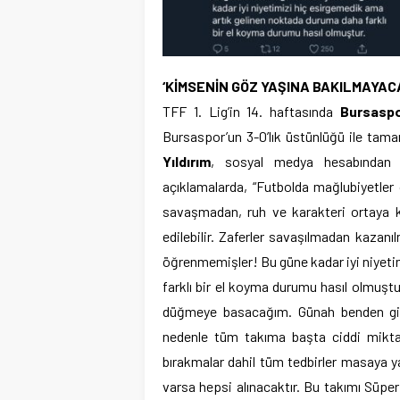
‘KİMSENİN GÖZ YAŞINA BAKILMAYAC
TFF 1. Lig’in 14. haftasında
Bursasp
Bursaspor’un 3-0’lık üstünlüğü ile ta
Yıldırım
, sosyal medya hesabından fut
açıklamalarda, “Futbolda mağlubiyetler
savaşmadan, ruh ve karakteri ortaya 
edilebilir. Zaferler savaşılmadan kaz
öğrenmemişler! Bu güne kadar iyi niyeti
farklı bir el koyma durumu hasıl olmuştu
düğmeye basacağım. Günah benden gitti
nedenle tüm takıma başta ciddi mikta
bırakmalar dahil tüm tedbirler masaya y
varsa hepsi alınacaktır. Bu takımı Süpe