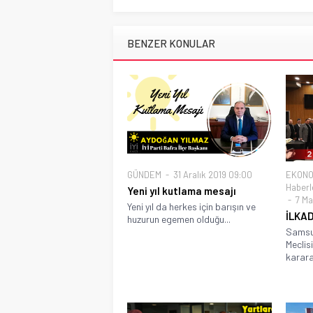
BENZER KONULAR
GÜNDEM
31 Aralık 2019 09:00
EKONO
Haberl
Yeni yıl kutlama mesajı
7 Ma
Yeni yıl da herkes için barışın ve
İLKAD
huzurun egemen olduğu...
Samsun
Meclisi
karara