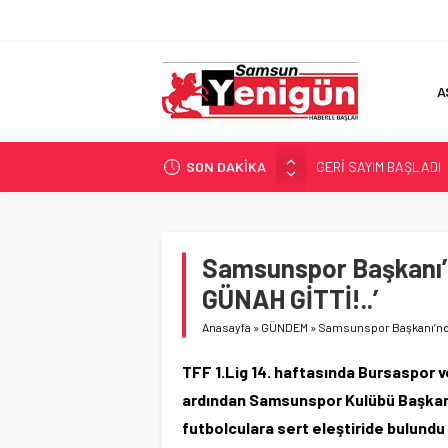
A
SON DAKİKA
GERİ SAYIM BAŞLADI
SAMSUNSPOR’DA HEDE
‘BAFRA’YA YATIRIM YAP
İŞTE FINDIK FİYATI!
Samsunspor Başkanı’
YÖNETİCİ SEÇERKEN
GÜNAH GİTTİ!..’
Anasayfa
»
GÜNDEM
»
Samsunspor Başkanı’nda
TFF 1.Lig 14. haftasında Bursaspor 
ardından Samsunspor Kulübü Başkanı
futbolculara sert eleştiride bulundu