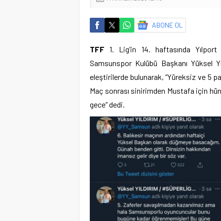
ABONE OL
TFF
1. Lig’in 14. haftasında Yılpor
Samsunspor Kulübü Başkanı Yüksel Yıl
eleştirilerde bulunarak, “Yüreksiz ve 5 p
Maç sonrası sinirimden Mustafa için hü
gece” dedi.