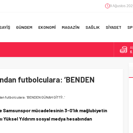
9 Ağustos 202
SAYİŞ
GÜNDEM
EKONOMİ
MAGAZİN
SAĞLIK
SİYASET
SP
B
1
F 5’İNCİLİK!
D
47
IN!’
ndan futbolculara: ‘BENDEN
E
5
 YAPILAN EN BÜYÜK HATALAR
A
6
n futbolculara: ‘BENDEN GÜNAH GİTTİ!..’
ve Samsunspor mücadelesinin 3-0’lık mağlubiyetin
 Yüksel Yıldırım sosyal medya hesabından