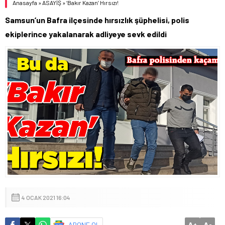
Anasayfa
»
ASAYİŞ
»
‘Bakır Kazan’ Hırsızı!
Samsun’un Bafra ilçesinde hırsızlık şüphelisi, polis
ekiplerince yakalanarak adliyeye sevk edildi
4 OCAK 2021 16:04
A
A
ABONE OL
+
-