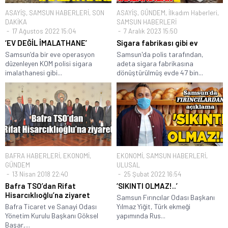
ASAYİŞ
,
SAMSUN HABERLERİ
,
SON
ASAYİŞ
,
GÜNDEM
,
İlkadım Haberleri
,
DAKİKA
SAMSUN HABERLERİ
17 Ağustos 2022 15:04
7 Aralık 2023 15:50
‘EV DEĞİL İMALATHANE’
Sigara fabrikası gibi ev
Samsun’da bir eve operasyon
Samsun'da polis tarafından,
düzenleyen KOM polisi sigara
adeta sigara fabrikasına
imalathanesi gibi...
dönüştürülmüş evde 47 bin...
BAFRA HABERLERİ
,
EKONOMİ
,
EKONOMİ
,
SAMSUN HABERLERİ
,
GÜNDEM
ULUSAL
13 Nisan 2018 22:40
25 Şubat 2022 16:54
Bafra TSO’dan Rifat
‘SIKINTI OLMAZ!..’
Hisarcıklıoğlu’na ziyaret
Samsun Fırıncılar Odası Başkanı
Bafra Ticaret ve Sanayi Odası
Yılmaz Yiğit, Türk ekmeği
Yönetim Kurulu Başkanı Göksel
yapımında Rus...
Başar,...