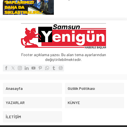
Samsun'da partisinin 25'inci yıl dönümü
etkinliğinde konuşan İl Başkanı Mehmet
Köse, "Türkiye Yüzyılı yürüyüşümüzde
saflarımızı daha da sıklaştıralım" dedi
Footer açıklama yazısı. Bu alan tema ayarlarından
değiştirilebilmektedir.
Anasayfa
Gizlilik Politikası
YAZARLAR
KÜNYE
İLETİŞİM