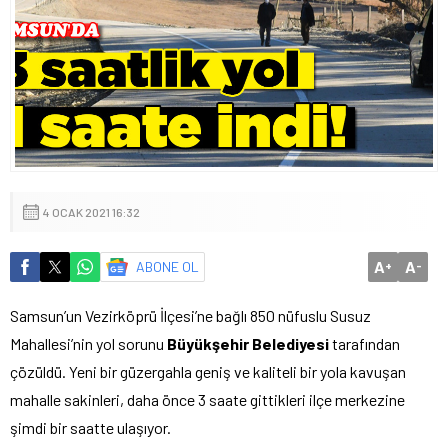
4 OCAK 2021 16:32
A
A
ABONE OL
+
-
Samsun’un Vezirköprü İlçesi’ne bağlı 850 nüfuslu Susuz
Mahallesi’nin yol sorunu
Büyükşehir Belediyesi
tarafından
çözüldü. Yeni bir güzergahla geniş ve kaliteli bir yola kavuşan
mahalle sakinleri, daha önce 3 saate gittikleri ilçe merkezine
şimdi bir saatte ulaşıyor.