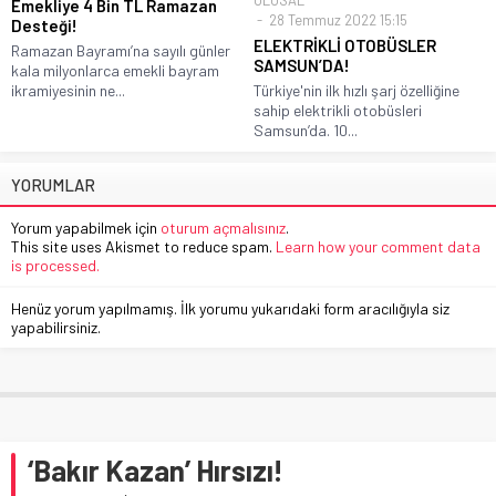
ULUSAL
Emekliye 4 Bin TL Ramazan
28 Temmuz 2022 15:15
Desteği!
ELEKTRİKLİ OTOBÜSLER
Ramazan Bayramı’na sayılı günler
SAMSUN’DA!
kala milyonlarca emekli bayram
ikramiyesinin ne...
Türkiye'nin ilk hızlı şarj özelliğine
sahip elektrikli otobüsleri
Samsun’da. 10...
YORUMLAR
Yorum yapabilmek için
oturum açmalısınız
.
This site uses Akismet to reduce spam.
Learn how your comment data
is processed.
Henüz yorum yapılmamış. İlk yorumu yukarıdaki form aracılığıyla siz
yapabilirsiniz.
‘Bakır Kazan’ Hırsızı!