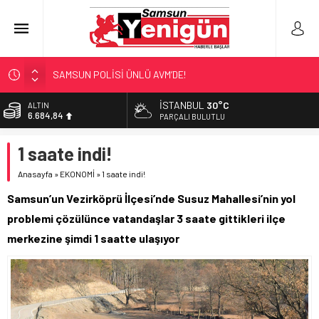
SAMSUN POLİSİ ÜNLÜ AVM’DE!
NEBİYANFEST BÜYÜLEDİ!
İSTANBUL
30°C
ALTIN
6.684,84
ULAŞIMA ZAM MI GELİYOR?
PARÇALI BULUTLU
LÖSEV’İN KAHRAMANLARI!
BİST
1 saate indi!
13.811,60
‘EL EMEĞİ’ DAYANIŞMASI
Anasayfa
»
EKONOMİ
»
1 saate indi!
DOLAR
47,7110
Samsun’un Vezirköprü İlçesi’nde Susuz Mahallesi’nin yol
EURO
problemi çözülünce vatandaşlar 3 saate gittikleri ilçe
55,1602
merkezine şimdi 1 saatte ulaşıyor