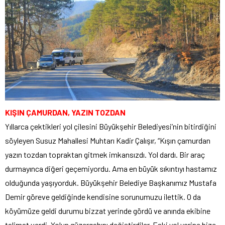
KIŞIN ÇAMURDAN, YAZIN TOZDAN
Yıllarca çektikleri yol çilesini Büyükşehir Belediyesi’nin bitirdiğini
söyleyen Susuz Mahallesi Muhtarı Kadir Çalışır, “Kışın çamurdan
yazın tozdan topraktan gitmek imkansızdı. Yol dardı. Bir araç
durmayınca diğeri geçemiyordu. Ama en büyük sıkıntıyı hastamız
olduğunda yaşıyorduk. Büyükşehir Belediye Başkanımız Mustafa
Demir göreve geldiğinde kendisine sorunumuzu ilettik. O da
köyümüze geldi durumu bizzat yerinde gördü ve anında ekibine
talimat verdi. Yolun güzergahını değiştirdiler. Eski yol yerine bize