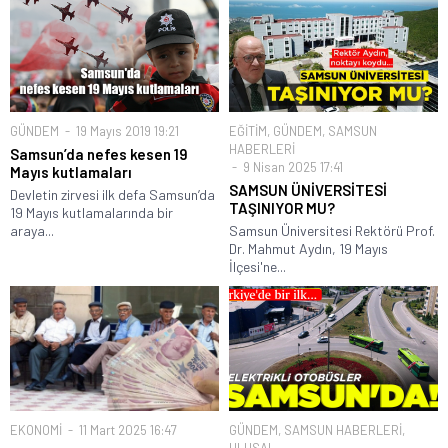
GÜNDEM
19 Mayıs 2019 19:21
EĞİTİM
,
GÜNDEM
,
SAMSUN
HABERLERİ
Samsun’da nefes kesen 19
9 Nisan 2025 17:41
Mayıs kutlamaları
SAMSUN ÜNİVERSİTESİ
Devletin zirvesi ilk defa Samsun’da
TAŞINIYOR MU?
19 Mayıs kutlamalarında bir
araya...
Samsun Üniversitesi Rektörü Prof.
Dr. Mahmut Aydın, 19 Mayıs
İlçesi'ne...
EKONOMİ
11 Mart 2025 16:47
GÜNDEM
,
SAMSUN HABERLERİ
,