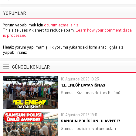
YORUMLAR
Yorum yapabilmek için
oturum açmalısınız
.
This site uses Akismet to reduce spam.
Learn how your comment data
is processed.
Henüz yorum yapılmamış. İlk yorumu yukarıdaki form aracılığıyla siz
yapabilirsiniz.
GÜNCEL KONULAR
10 Ağustos 2026 19:23
‘EL EMEĞİ’ DAYANIŞMASI
Samsun Kızılırmak Rotary Kulübü
tarafından düzenlenen 2'nci Cumhuriyet
Kadınları El Emeği Çarşısı, dün
gerçekleştirilen etkinliklerle sona erdi
10 Ağustos 2026 19:11
SAMSUN POLİSİ ÜNLÜ AVM’DE!
Samsun polisinin vatandaşları
bilgilerdirmeye yönelik çalışmalarının