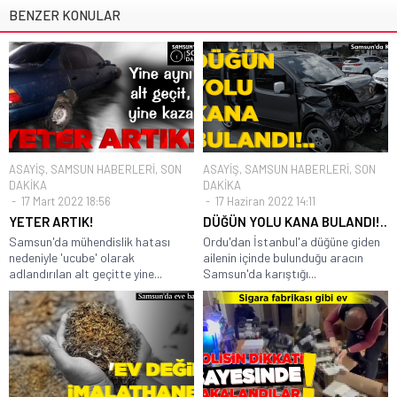
BENZER KONULAR
ASAYİŞ
,
SAMSUN HABERLERİ
,
SON
ASAYİŞ
,
SAMSUN HABERLERİ
,
SON
DAKİKA
DAKİKA
17 Mart 2022 18:56
17 Haziran 2022 14:11
YETER ARTIK!
DÜĞÜN YOLU KANA BULANDI!..
Samsun'da mühendislik hatası
Ordu'dan İstanbul'a düğüne giden
nedeniyle 'ucube' olarak
ailenin içinde bulunduğu aracın
adlandırılan alt geçitte yine...
Samsun'da karıştığı...