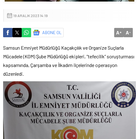
19 ARALIK 2023 14:19
A
A
ABONE OL
+
-
Samsun Emniyet Müdürlüğü Kaçakçılık ve Organize Suçlarla
Mücadele (KOM) Şube Müdürlüğü ekipleri, “tefecilik” soruşturması
kapsamında, Çarşamba ve İlkadım ilçelerinde operasyon
düzenledi.