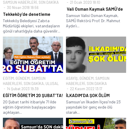
SAMSUN HABERLERİ
,
SON DAKİKA
21 Ocak 2020 18:10
30 Nisan 2018 18:56
Vali Osman Kaymak SAMÜ’de
Tekkeköy’de denetleme
Samsun Valisi Osman Kaymak,
Tekkeköy Belediyesi Zabıta
SAMÜ Rektörü Prof. Dr. Mahmut
Müdürlüğü ekipleri, vatandaşların
Aydın’ı...
gönül rahatlığıyla daha güvenilir...
EĞİTİM
,
GÜNDEM
,
SAMSUN
ASAYİŞ
,
GÜNDEM
,
SAMSUN
HABERLERİ
,
SON DAKİKA
,
ULUSAL
HABERLERİ
,
SON DAKİKA
14 Şubat 2023 19:39
22 Kasım 2022 13:17
EĞİTİM ÖĞRETİM 20 ŞUBAT’TA!
İLKADIM’DA ŞOK ÖLÜM
20 Şubat tarihi itibariyle 71 ilde
Samsun'un İlkadım İlçesi'nde 23
eğitim öğretimin başlayacağını
yaşındaki bir genç evde ölü
açıklayan...
olarak...