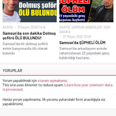
ASAYİŞ
11 Kasım 2020 14:41
ASAYİŞ
,
SAMSUN HABERLERİ
,
SON
DAKİKA
Samsun’da son dakika Dolmuş
27 Mayıs 2021 13:56
şoförü ÖLÜ BULUNDU!
Samsun’da ŞÜPHELİ ÖLÜM
Samsun'da bir dolmuş şoförü
evinin banyosunda ölü olarak
Samsun'da arkadaşının evinde
bulundu
rahatsızlanan 23 yaşındaki genç
kaldırıldığı hastane...
YORUMLAR
Yorum yapabilmek için
oturum açmalısınız
.
This site uses Akismet to reduce spam.
Learn how your comment data
is processed.
Henüz yorum yapılmamış. İlk yorumu yukarıdaki form aracılığıyla siz
yapabilirsiniz.