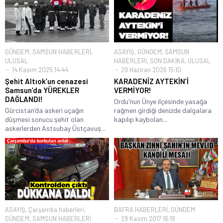
GÜNDEM
,
SAMSUN HABERLERİ
,
ASAYİŞ
,
GÜNDEM
,
SAMSUN
ULUSAL
HABERLERİ
,
SON DAKİKA
,
ULUSAL
14 Kasım 2025 14:44
29 Haziran 2026 15:10
Şehit Altıok’un cenazesi
KARADENİZ AYTEKİN’İ
Samsun’da YÜREKLER
VERMİYOR!
DAĞLANDI!
Ordu'nun Ünye ilçesinde yasağa
Gürcistan’da askeri uçağın
rağmen girdiği denizde dalgalara
düşmesi sonucu şehit olan
kapılıp kaybolan...
askerlerden Astsubay Üstçavuş...
ASAYİŞ
,
Çarşamba haberleri
,
BAFRA HABERLERİ
,
GÜNDEM
GÜNDEM
,
SAMSUN HABERLERİ
29 Kasım 2017 16:18