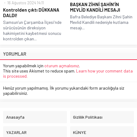
16 Ağustos 2024 14:11
BAŞKAN ZİHNİ ŞAHİN’İN
Kontrolden çıktı DÜKKANA
MEVLİD KANDİLİ MESAJI
DALDI!
Bafra Belediye Başkanı Zihni Şahin
Samsun’un Çarşamba İlçesi'nde
Mevlid Kandili nedeniyle kutlama
sürücüsünün direksiyon
mesajı...
hakimiyetini kaybetmesi sonucu
kontrolden çıkan...
YORUMLAR
Yorum yapabilmek için
oturum açmalısınız
.
This site uses Akismet to reduce spam.
Learn how your comment data
is processed.
Henüz yorum yapılmamış. İlk yorumu yukarıdaki form aracılığıyla siz
yapabilirsiniz.
Anasayfa
Gizlilik Politikası
YAZARLAR
KÜNYE