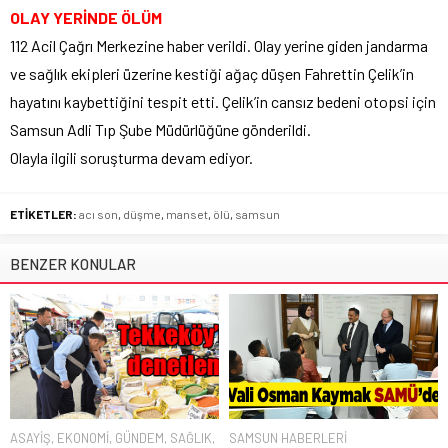
OLAY YERİNDE ÖLÜM
112 Acil Çağrı Merkezine haber verildi. Olay yerine giden jandarma
ve sağlık ekipleri üzerine kestiği ağaç düşen Fahrettin Çelik’in
hayatını kaybettiğini tespit etti. Çelik’in cansız bedeni otopsi için
Samsun Adli Tıp Şube Müdürlüğüne gönderildi.
Olayla ilgili soruşturma devam ediyor.
ETİKETLER:
acı son
,
düşme
,
manset
,
ölü
,
samsun
BENZER KONULAR
ASAYİŞ
,
EKONOMİ
,
GÜNDEM
,
SAĞLIK
,
SAMSUN HABERLERİ