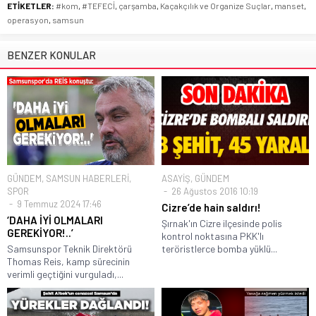
ETİKETLER:
#kom
,
#TEFECİ
,
çarşamba
,
Kaçakçılık ve Organize Suçlar
,
manset
,
operasyon
,
samsun
BENZER KONULAR
GÜNDEM
,
SAMSUN HABERLERİ
,
ASAYİŞ
,
GÜNDEM
SPOR
26 Ağustos 2016 10:19
9 Temmuz 2024 17:46
Cizre’de hain saldırı!
‘DAHA İYİ OLMALARI
Şırnak'ın Cizre ilçesinde polis
GEREKİYOR!..’
kontrol noktasına PKK'lı
Samsunspor Teknik Direktörü
teröristlerce bomba yüklü...
Thomas Reis, kamp sürecinin
verimli geçtiğini vurguladı,...