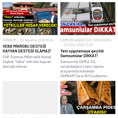
GÜNDEM
20 Ağustos 2019 19:24
SAMSUN HABERLERİ
,
SON DAKİKA
27 Ekim 2020 17:49
VEBA MİKROBU DESTEĞİ
HAYVAN DESTEĞİ OLAMAZ!
Yeni uygulamaya geçildi
Samsunlular DİKKAT!
CHP Samsun Milletvekili Kemal
Zeybek "Veba" mikrobu hayvan
Samsun'da SAMULAŞ,
desteği olamaz
vatandaşlara toplu taşıma
araçlarında kullanılan
SAMKART’lara HES kodlarının...