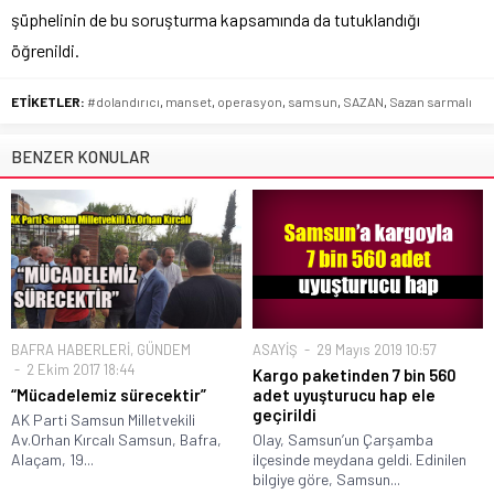
şüphelinin de bu soruşturma kapsamında da tutuklandığı
öğrenildi.
ETİKETLER:
#dolandırıcı
,
manset
,
operasyon
,
samsun
,
SAZAN
,
Sazan sarmalı
BENZER KONULAR
BAFRA HABERLERİ
,
GÜNDEM
ASAYİŞ
29 Mayıs 2019 10:57
2 Ekim 2017 18:44
Kargo paketinden 7 bin 560
“Mücadelemiz sürecektir”
adet uyuşturucu hap ele
geçirildi
AK Parti Samsun Milletvekili
Av.Orhan Kırcalı Samsun, Bafra,
Olay, Samsun’un Çarşamba
Alaçam, 19...
ilçesinde meydana geldi. Edinilen
bilgiye göre, Samsun...