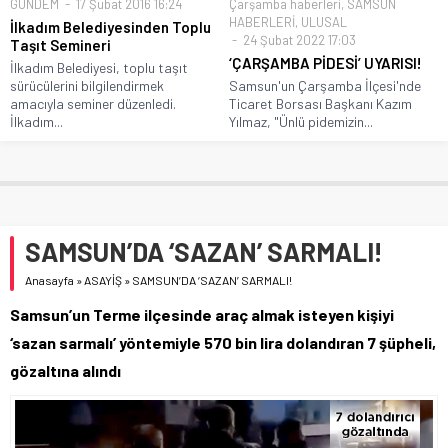
GÜNDEM
17 Şubat 2016 16:24
Çarşamba haberleri
,
SAMSUN
HABERLERİ
,
ULUSAL
İlkadım Belediyesinden Toplu
24 Şubat 2022 17:03
Taşıt Semineri
‘ÇARŞAMBA PİDESİ’ UYARISI!
İlkadım Belediyesi, toplu taşıt
sürücülerini bilgilendirmek
Samsun'un Çarşamba İlçesi'nde
amacıyla seminer düzenledi.
Ticaret Borsası Başkanı Kazım
İlkadım...
Yılmaz, "Ünlü pidemizin...
SAMSUN’DA ‘SAZAN’ SARMALI!
Anasayfa
»
ASAYİŞ
»
SAMSUN’DA ‘SAZAN’ SARMALI!
Samsun’un Terme ilçesinde araç almak isteyen kişiyi
‘sazan sarmalı’ yöntemiyle 570 bin lira dolandıran 7 şüpheli,
gözaltına alındı