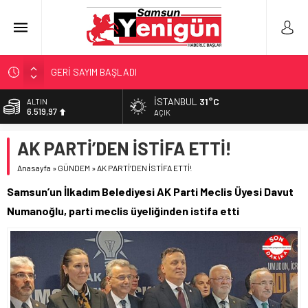
GERİ SAYIM BAŞLADI
SAMSUNSPOR’DA HEDEF 5’İNCİLİK!
İSTANBUL
31°C
ALTIN
6.519,97
‘BAFRA’YA YATIRIM YAPIN!’
AÇIK
İŞTE FINDIK FİYATI!
BİST
AK PARTİ’DEN İSTİFA ETTİ!
13.798,82
YÖNETİCİ SEÇERKEN YAPILAN EN BÜYÜK HATALAR
Anasayfa
»
GÜNDEM
»
AK PARTİ’DEN İSTİFA ETTİ!
DOLAR
47,7025
Samsun’un İlkadım Belediyesi AK Parti Meclis Üyesi Davut
EURO
Numanoğlu, parti meclis üyeliğinden istifa etti
55,0112