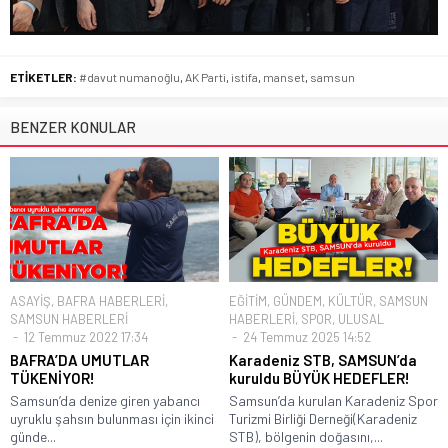
ETİKETLER:
#davut numanoğlu
,
AK Parti
,
istifa
,
manset
,
samsun
BENZER KONULAR
ASAYİŞ
,
BAFRA HABERLERİ
,
EĞİTİM
,
GÜNDEM
,
KÜLTÜR
,
SAMSUN
SAMSUN HABERLERİ
HABERLERİ
,
SPOR
,
ULUSAL
12 Temmuz 2022 17:34
24 Temmuz 2025 14:52
BAFRA’DA UMUTLAR
Karadeniz STB, SAMSUN’da
TÜKENİYOR!
kuruldu BÜYÜK HEDEFLER!
Samsun’da denize giren yabancı
Samsun’da kurulan Karadeniz Spor
uyruklu şahsın bulunması için ikinci
Turizmi Birliği Derneği(Karadeniz
günde...
STB), bölgenin doğasını,...