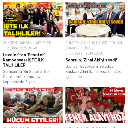
GÜNDEM
,
SAMSUN HABERLERİ
GÜNDEM
,
SAMSUN HABERLERİ
,
SON
2 Ekim 2025 20:48
DAKİKA
,
ULUSAL
6 Haziran 2018 20:00
Lovelet’ten ‘Scooter’
Kampanyası İŞTE İLK
Samsun, ‘Zihni Abi’yi sevdi!
TALİHLİLER!
Samsun Büyükşehir Belediye
Samsun'da 'Bu Scooter Senin
Başkanı Zihni Şahin, kısa bir süre
Olabilir mi?' kampanyası
içerisinde...
kapsamında 2 şanslı...