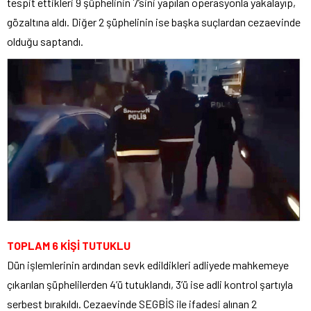
tespit ettikleri 9 şüphelinin 7’sini yapılan operasyonla yakalayıp,
gözaltına aldı. Diğer 2 şüphelinin ise başka suçlardan cezaevinde
olduğu saptandı.
TOPLAM 6 KİŞİ TUTUKLU
Dün işlemlerinin ardından sevk edildikleri adliyede mahkemeye
çıkarılan şüphelilerden 4’ü tutuklandı, 3’ü ise adli kontrol şartıyla
serbest bırakıldı. Cezaevinde SEGBİS ile ifadesi alınan 2