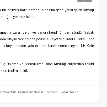
n bir dolmuş hattı derneği binasına gece yarısı gelen kimliği
derneğini yakmak istedi.
apısına zarar verdi ve yangın kendiliğinden söndü. Sabah
ama olayını fark edince polise şikayette bulundu. Polis, Kent
ı kayıtlarından yola çıkarak kundaklama olayını H.M.K’nin
Suç Önleme ve Soruşturma Büro Amirliği ekiplerinin takibi
ine teslim edildi.
e Emniyet Müdürlüğü
,
manset
,
saldırı
,
samsun
,
Suç Önleme ve