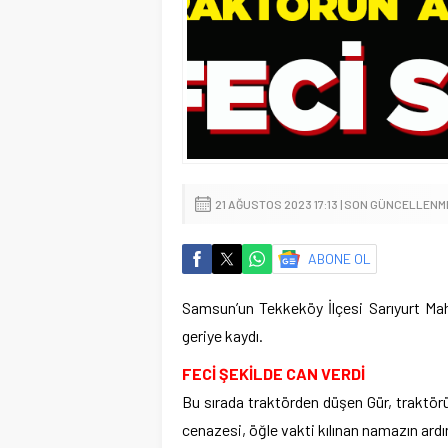
21 AĞUSTOS 2023 17:13 | SON GÜNCELLENME
ABONE OL
Samsun’un Tekkeköy İlçesi Sarıyurt Maha
geriye kaydı.
FECİ ŞEKİLDE CAN VERDİ
Bu sırada traktörden düşen Gür, traktörü
cenazesi, öğle vakti kılınan namazın ardın