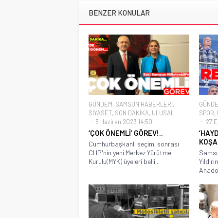
BENZER KONULAR
GÜNDEM
,
SAMSUN HABERLERİ
,
GÜND
SİYASET
,
SON DAKİKA
,
ULUSAL
SPOR
,
5 Haziran 2023 14:50
27 E
‘ÇOK ÖNEMLİ’ GÖREV!..
‘HAY
KOŞAL
Cumhurbaşkanlı seçimi sonrası
CHP'nin yeni Merkez Yürütme
Samsu
Kurulu(MYK) üyeleri belli...
Yıldır
Anadolu