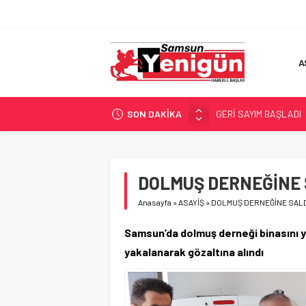
A
SON DAKİKA
GERİ SAYIM BAŞLADI
SAMSUNSPOR’DA HEDE
‘BAFRA’YA YATIRIM YAP
İŞTE FINDIK FİYATI!
DOLMUŞ DERNEĞİNE 
YÖNETİCİ SEÇERKEN
Anasayfa
»
ASAYİŞ
»
DOLMUŞ DERNEĞİNE SALD
Samsun’da dolmuş derneği binasını ya
yakalanarak gözaltına alındı