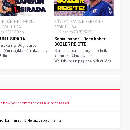
Mİ
,
GÜNDEM
,
SAMSUN
GÜNDEM
,
SAMSUN HABERLERİ
,
LERİ
,
ULUSAL
SPOR
,
ULUSAL
cak 2024 20:44
12 Kasım 2025 23:27
UN 1. SIRADA
Samsunspor’u üzen haber
GÖZLER REİS’TE!
i Bakanlığı Göç İdaresi
lığı’nın açıkladığı rakamlara
Samsunspor'un başarılı teknik
ilin...
idamı için Almanya'nın
Wolfsburg'un peşinde olduğu öne...
n how your comment data is processed.
 form aracılığıyla siz yapabilirsiniz.