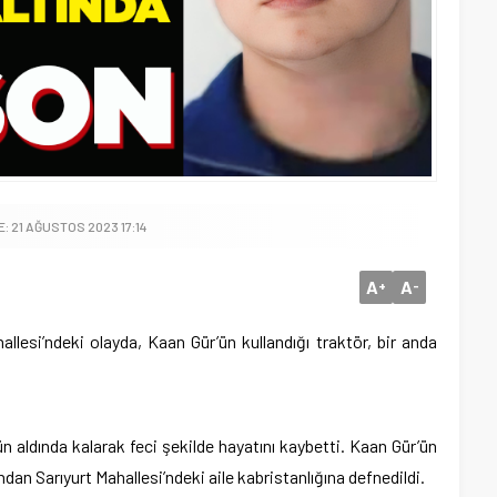
: 21 AĞUSTOS 2023 17:14
A
A
+
-
llesi’ndeki olayda, Kaan Gür’ün kullandığı traktör, bir anda
n aldında kalarak feci şekilde hayatını kaybetti. Kaan Gür’ün
dan Sarıyurt Mahallesi’ndeki aile kabristanlığına defnedildi.