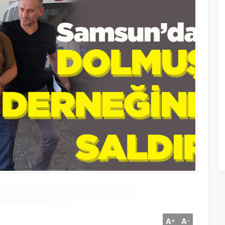
A
A
+
-