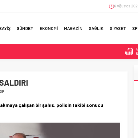
6 Ağustos 202
SAYİŞ
GÜNDEM
EKONOMİ
MAGAZİN
SAĞLIK
SİYASET
SP
B
1
F 5’İNCİLİK!
D
4
IN!’
SALDIRI
E
5
 YAPILAN EN BÜYÜK HATALAR
IRI
A
6
kmaya çalışan bir şahıs, polisin takibi sonucu