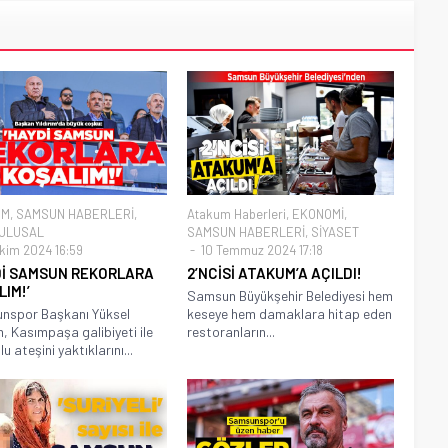
EM
,
SAMSUN HABERLERİ
,
Atakum Haberleri
,
EKONOMİ
,
ULUSAL
SAMSUN HABERLERİ
,
SİYASET
kim 2024 16:59
10 Temmuz 2024 17:18
Dİ SAMSUN REKORLARA
2’NCİSİ ATAKUM’A AÇILDI!
IM!’
Samsun Büyükşehir Belediyesi hem
nspor Başkanı Yüksel
keseye hem damaklara hitap eden
ım, Kasımpaşa galibiyeti ile
restoranların...
 ateşini yaktıklarını...