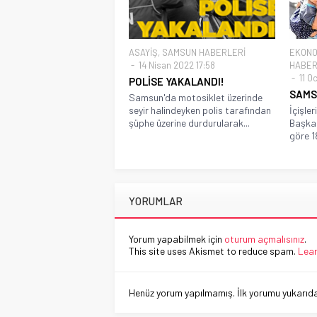
ASAYİŞ
,
SAMSUN HABERLERİ
EKONO
14 Nisan 2022 17:58
HABER
11 O
POLİSE YAKALANDI!
SAMS
Samsun'da motosiklet üzerinde
seyir halindeyken polis tarafından
İçişler
şüphe üzerine durdurularak...
Başkan
göre 18 
YORUMLAR
Yorum yapabilmek için
oturum açmalısınız
.
This site uses Akismet to reduce spam.
Lear
Henüz yorum yapılmamış. İlk yorumu yukarıdaki