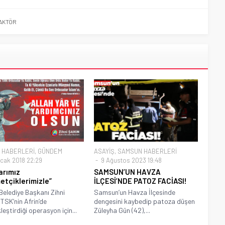
AKTÖR
 HABERLERİ
,
GÜNDEM
ASAYİŞ
,
SAMSUN HABERLERİ
cak 2018 22:29
9 Ağustos 2023 19:48
arımız
SAMSUN’UN HAVZA
tçiklerimizle”
İLÇESİ’NDE PATOZ FACİASI!
Belediye Başkanı Zihni
Samsun’un Havza İlçesinde
 TSK’nin Afrin’de
dengesini kaybedip patoza düşen
leştirdiği operasyon için...
Züleyha Gün (42),...