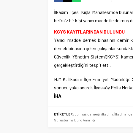
İlkadım İlçesi Kışla Mahallesi’nde buluna
belirsiz bir kişi yanıcı madde ile dolmuş 
KGYS KAYITLARINDAN BULUNDU
Yanıcı madde dernek binasının demir k
dernek binasına gelen çalışanlar kundakl
Güvenlik Yönetim Sistemi(KGYS) kameras
gerçekleştirdiğini tespit etti.
H.M.K. İlkadım İlçe Emniyet Müdürlüğü 
sonucu yakalanarak İlyasköy Polis Merkez
İHA
ETİKETLER:
dolmuş derneği
,
ilkadım
,
İlkadım İlç
Soruşturma Büro Amirliği