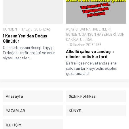
GÜNDEM
17 Eylül 2015 12:43
ASAYİŞ
,
BAFRA HABERLERİ
,
GÜNDEM
,
SAMSUN HABERLERİ
,
SON
1 Kasım Yeniden Doğuş
DAKİKA
,
ULUSAL
Günüdür
8 Haziran 2018 11:55
Cumhurbaşkanı Recep Tayyip
Alkollü şahsı vatandaşın
Erdoğan, terör örgütü ve onun
elinden polis kurtardı
siyasi uzantıları...
Bafra ilçesinde vatandaşlara
saldıran bir kişiyi polis ekipleri
gözaltına aldı
Anasayfa
Gizlilik Politikası
YAZARLAR
KÜNYE
İLETİŞİM