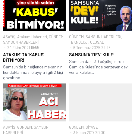
ASAYİŞ
,
Atakum Haberleri
,
GÜNDEM
,
GÜNDEM
,
SAMSUN HABERLERİ
,
SAMSUN HABERLERİ
TEKNOLOJİ
,
ULUSAL
24 Ekim 2021 19:55
6 Temmuz 2025 22:25
ATAKUM’DA ‘KABUS’
SAMSUN’A ‘DEV’ KULE!
BİTMİYOR!
Samsun dahil 30 büyükşehirde
Samsun'da bir eğlence mekanının
Çamlıca Kulesi'nde benzeyen dev
kundaklanması olayıyla ilgili 2 kişi
verici kuleler...
gözaltına...
ASAYİŞ
,
GÜNDEM
,
SAMSUN
GÜNDEM
,
SİYASET
HABERLERİ
3 Nisan 2017 20:00