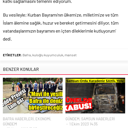
katkı sağlamasını temenni ediyorum.
Bu vesileyle; Kurban Bayramı’nın ülkemize, milletimize ve tüm
İslam âlemine sağlık, huzur ve bereket getirmesini diliyor, tüm
vatandaşlarımızın bayramını en içten dileklerimle kutluyorum’
dedi.
ETİKETLER:
Bafra
,
kuloğlu kuyumculuk
,
manset
BENZER KONULAR
BAFRA HABERLERİ
,
EKONOMİ
,
GÜNDEM
,
SAMSUN HABERLERİ
GÜNDEM
1 Ekim 2023 14:35