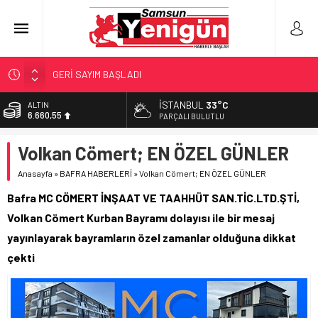
GERİ SAYIM BAŞLADI
SAMSUNSPOR’DA HEDEF 5’İNCİLİK!
İSTANBUL
33°C
ALTIN
6.660,55
‘BAFRA’YA YATIRIM YAPIN!’
PARÇALI BULUTLU
İŞTE FINDIK FİYATI!
BİST
Volkan Cömert; EN ÖZEL GÜNLER
13.779,39
YÖNETİCİ SEÇERKEN YAPILAN EN BÜYÜK HATALAR
Anasayfa
»
BAFRA HABERLERİ
»
Volkan Cömert; EN ÖZEL GÜNLER
DOLAR
47,7111
Bafra MC CÖMERT İNŞAAT VE TAAHHÜT SAN.TİC.LTD.ŞTİ,
EURO
Volkan Cömert Kurban Bayramı dolayısı ile bir mesaj
55,1881
yayınlayarak bayramların özel zamanlar olduğuna dikkat
çekti