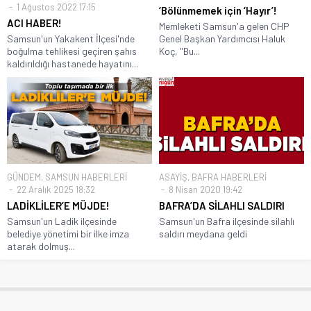
1 Ağustos 2022 17:15
‘Bölünmemek için ‘Hayır’!
ACI HABER!
Memleketi Samsun'a gelen CHP
Samsun'un Yakakent İlçesi'nde
Genel Başkan Yardımcısı Haluk
boğulma tehlikesi geçiren şahıs
Koç, "Bu...
kaldırıldığı hastanede hayatını...
GÜNDEM
,
SAMSUN HABERLERİ
ASAYİŞ
,
BAFRA HABERLERİ
22 Aralık 2025 18:32
8 Nisan 2020 19:42
LADİKLİLER’E MÜJDE!
BAFRA’DA SİLAHLI SALDIRI
Samsun'un Ladik ilçesinde
Samsun'un Bafra ilçesinde silahlı
belediye yönetimi bir ilke imza
saldırı meydana geldi
atarak dolmuş...