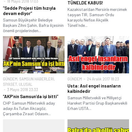
18 Mayıs 2018 17:03
TÜNELDE KABUS!
“Sedde Projesi tüm hızıyla
Kazakistan’dan Mersin’e mercimek
devam ediyor”
taşıyan TIR, Samsun-Ordu
Samsun Büyükşehir Belediye
karayolu Nefise Akçelik
Başkanı Zihni Şahin, Bafra ilçesinin
Tüneli'nde...
önemli projelerinden...
GÜNDEM
,
SAMSUN HABERLERİ
,
GÜNDEM
24 Aralık 2017 18:23
SİYASET
,
ULUSAL
Usta: Asıl engel insanların
3 Mayıs 2018 23:33
kalbindedir
“AKP’nin Samsun’da işi bitti”
Samsun Milletvekili ve Milliyetçi
CHP Samsun Milletvekili aday
Hareket Partisi Grup Başkanvekili
adayı Av.Tufan Akcagöz,
Erhan USTA...
Çarşamba Ziraat Odasını...