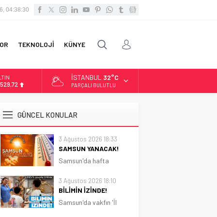
6, 04:38:31
OR
TEKNOLOJİ
KÜNYE
İSTANBUL
32°C
İST
3.703,13
PARÇALI BULUTLU
OLAR
7,5844
GÜNCEL KONULAR
URO
5,1152
3 Ağustos 2026 18:33
SAMSUN YANACAK!
LTIN
.529,72
Samsun'da hafta
boyunca güneşli ve sıcak
hava etkili olacak.
3 Ağustos 2026 18:10
Sıcaklık 31 dereceye
BİLİMİN İZİNDE!
kadar çıkacak
Samsun'da vakfın 'İl
Koordinatörlüğü'nce