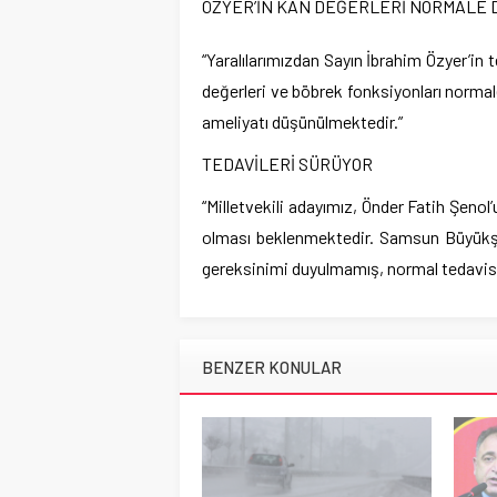
ÖZYER’İN KAN DEĞERLERİ NORMALE
“Yaralılarımızdan Sayın İbrahim Özyer’in
değerleri ve böbrek fonksiyonları norma
ameliyatı düşünülmektedir.”
TEDAVİLERİ SÜRÜYOR
“Milletvekili adayımız, Önder Fatih Şen
olması beklenmektedir. Samsun Büyükşe
gereksinimi duyulmamış, normal tedavisi d
BENZER KONULAR