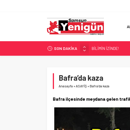
A
SON DAKİKA
BİLİMİN İZİNDE!
TIR’A ‘ZEHİR’ BASKINI!
FECİ SON!
UÇURUMDA CAN PAZA
Bafra’da kaza
SAMSUN YANACAK!
Anasayfa
»
ASAYİŞ
»
Bafra’da kaza
Bafra ilçesinde meydana gelen trafik