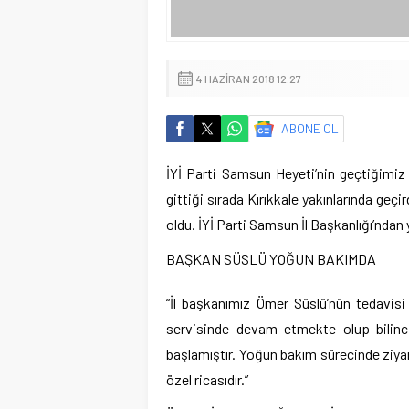
4 HAZIRAN 2018 12:27
ABONE OL
İYİ Parti Samsun Heyeti’nin geçtiğimiz 
gittiği sırada Kırıkkale yakınlarında geçir
oldu. İYİ Parti Samsun İl Başkanlığı’ndan 
BAŞKAN SÜSLÜ YOĞUN BAKIMDA
“İl başkanımız Ömer Süslü’nün tedavi
servisinde devam etmekte olup bilinci 
başlamıştır. Yoğun bakım sürecinde ziyar
özel ricasıdır.”