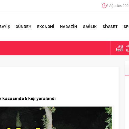
6 Ağustos 202
SAYİŞ
GÜNDEM
EKONOMİ
MAGAZİN
SAĞLIK
SİYASET
SP
B
1
D
4
RI!
E
5
A
6
 kazasında 5 kişi yaralandı