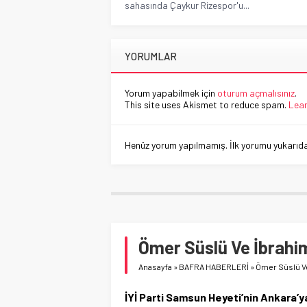
sahasında Çaykur Rizespor'u...
YORUMLAR
Yorum yapabilmek için
oturum açmalısınız
.
This site uses Akismet to reduce spam.
Lear
Henüz yorum yapılmamış. İlk yorumu yukarıdaki
Ömer Süslü Ve İbrahi
Anasayfa
»
BAFRA HABERLERİ
»
Ömer Süslü V
İYİ Parti Samsun Heyeti’nin Ankara’y