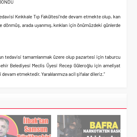
 DÖNDÜ
 tedavisi Kırıkkale Tıp Fakültesi’nde devam etmekte olup, kan
le dönmüş, arada uyanmış, kırıkları için önümüzdeki günlerde
ol’un tedavisi tamamlanmak üzere olup pazartesi için taburcu
hir Belediyesi Meclis Üyesi Recep Güleroğlu için ameliyat
evam etmektedir. Yaralılarımıza acil şifalar dileriz.”