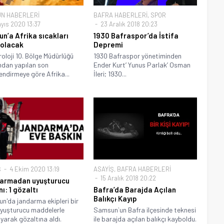
N HABERLERİ
BAFRA HABERLERİ
,
SPOR
ayıs 2020 13:37
23 Aralık 2018 20:23
n’a Afrika sıcakları
1930 Bafraspor’da İstifa
i olacak
Depremi
oloji 10. Bölge Müdürlüğü
1930 Bafraspor yönetiminden
ndan yapılan son
Ender Kurt’ Yunus Parlak’ Osman
endirmeye göre Afrika...
İleri; 1930...
Ş
4 Ekim 2020 13:19
ASAYİŞ
,
BAFRA HABERLERİ
15 Aralık 2018 20:22
armadan uyuşturucu
ı: 1 gözaltı
Bafra’da Barajda Açılan
Balıkçı Kayıp
'da jandarma ekipleri bir
 uyuşturucu maddelerle
Samsun`un Bafra ilçesinde teknesi
yarak gözaltına aldı.
ile barajda açılan balıkçı kayboldu.