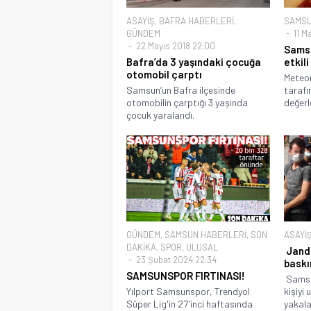
ASAYİŞ
,
BAFRA HABERLERİ
,
SAMSU
GÜNDEM
11 M
22 Mayıs 2018 22:00
Samsu
Bafra’da 3 yaşındaki çocuğa
etkil
otomobil çarptı
Meteor
Samsun’un Bafra ilçesinde
tarafı
otomobilin çarptığı 3 yaşında
değerl
çocuk yaralandı.
GÜNDEM
,
SAMSUN HABERLERİ
,
SON
ASAYİ
DAKİKA
,
SPOR
,
ULUSAL
Jand
23 Şubat 2024 22:34
baskın
SAMSUNSPOR FIRTINASI!
Samsun
Yılport Samsunspor, Trendyol
kişiyi
Süper Lig'in 27'inci haftasında
yakala