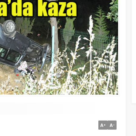
A
A
+
-