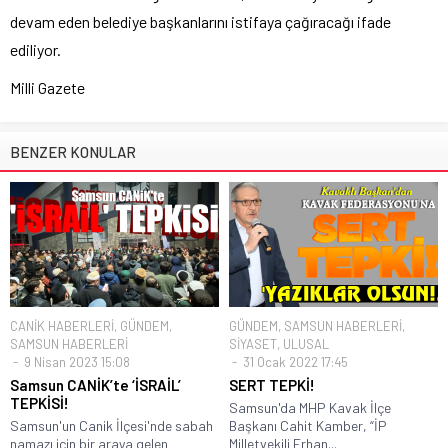
devam eden belediye başkanlarını istifaya çağıracağı ifade
ediliyor.
Milli Gazete
BENZER KONULAR
CANİK HABERLERİ
,
GÜNDEM
,
GÜNDEM
,
SAMSUN HABERLERİ
,
SAMSUN HABERLERİ
SİYASET
,
ULUSAL
9 Nisan 2023 15:08
31 Ocak 2022 17:45
Samsun CANİK’te ‘İSRAİL’
SERT TEPKİ!
TEPKİSİ!
Samsun'da MHP Kavak İlçe
Samsun'un Canik İlçesi'nde sabah
Başkanı Cahit Kamber, “İP
namazı için bir araya gelen
Milletvekili Erhan...