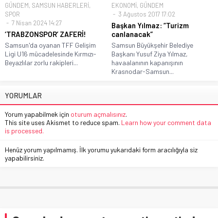
GÜNDEM
,
SAMSUN HABERLERİ
,
EKONOMİ
,
GÜNDEM
SPOR
3 Ağustos 2017 17:02
7 Nisan 2024 14:27
Başkan Yılmaz: “Turizm
‘TRABZONSPOR’ ZAFERİ!
canlanacak”
Samsun'da oyanan TFF Gelişim
Samsun Büyükşehir Belediye
Ligi U16 mücadelesinde Kırmızı-
Başkanı Yusuf Ziya Yılmaz,
Beyazlılar zorlu rakipleri...
havaalanının kapanışının
Krasnodar-Samsun...
YORUMLAR
Yorum yapabilmek için
oturum açmalısınız
.
This site uses Akismet to reduce spam.
Learn how your comment data
is processed.
Henüz yorum yapılmamış. İlk yorumu yukarıdaki form aracılığıyla siz
yapabilirsiniz.