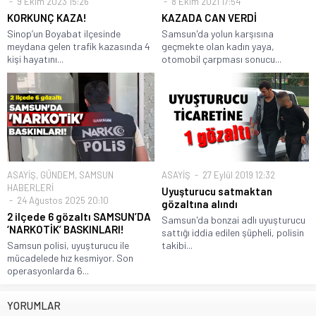
9 Ekim 2023 15:26
8 Ekim 2021 17:54
KORKUNÇ KAZA!
KAZADA CAN VERDİ
Sinop’un Boyabat ilçesinde
Samsun'da yolun karşısına
meydana gelen trafik kazasında 4
geçmekte olan kadın yaya,
kişi hayatını...
otomobil çarpması sonucu...
ASAYİŞ
,
GÜNDEM
,
SAMSUN
ASAYİŞ
27 Eylül 2019 12:32
HABERLERİ
Uyuşturucu satmaktan
24 Ağustos 2025 20:10
gözaltına alındı
2 ilçede 6 gözaltı SAMSUN’DA
Samsun'da bonzai adlı uyuşturucu
‘NARKOTİK’ BASKINLARI!
sattığı iddia edilen şüpheli, polisin
Samsun polisi, uyuşturucu ile
takibi...
mücadelede hız kesmiyor. Son
operasyonlarda 6...
YORUMLAR