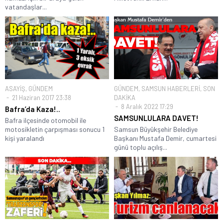
vatandaşlar...
ASAYİŞ
,
GÜNDEM
GÜNDEM
,
SAMSUN HABERLERİ
,
SON
21 Haziran 2017 23:38
DAKİKA
8 Aralık 2022 17:29
Bafra’da Kaza!..
SAMSUNLULARA DAVET!
Bafra ilçesinde otomobil ile
motosikletin çarpışması sonucu 1
Samsun Büyükşehir Belediye
kişi yaralandı
Başkanı Mustafa Demir, cumartesi
günü toplu açılış...