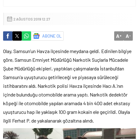
2 AĞUSTOS 2019 12:27
A
A
ABONE OL
+
-
Olay, Samsun’un Havza ilçesinde meydana geldi. Edinilen bilgiye
göre, Samsun Emniyet Müdürlüğü Narkotik Suçlarla Mücadele
Şube Müdürlüğü ekipleri, yaptıkları çalışmalarda İstanbul’dan
Samsun’a uyuşturucu getirileceği ve piyasaya sürüleceği
istihbaratını aldı. Narkotik polisi Havza ilçesinde Hacı A.’nın
içinde bulunduğu otomobilde arama yaptı. Narkotik dedektör
köpeği ile otomobilde yapılan aramada 4 bin 400 adet ekstasy
uyuşturucu hap ile yaklaşık 100 gram kokain ele geçirildi. Olayla
ilgili Ferhat P. de yakalanarak gözaltına alındı.