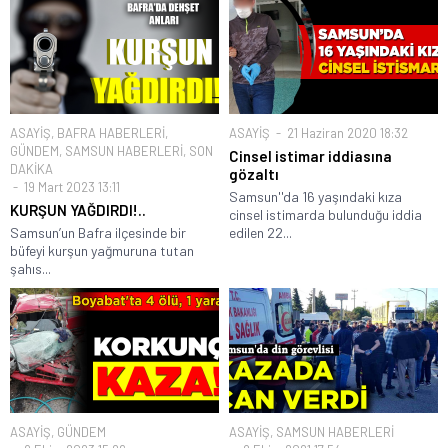
ASAYİŞ
,
BAFRA HABERLERİ
,
ASAYİŞ
21 Haziran 2020 18:32
GÜNDEM
,
SAMSUN HABERLERİ
,
SON
Cinsel istimar iddiasına
DAKİKA
gözaltı
19 Mart 2023 13:11
Samsun''da 16 yaşındaki kıza
KURŞUN YAĞDIRDI!..
cinsel istimarda bulunduğu iddia
Samsun’un Bafra ilçesinde bir
edilen 22...
büfeyi kurşun yağmuruna tutan
şahıs...
ASAYİŞ
,
GÜNDEM
ASAYİŞ
,
SAMSUN HABERLERİ