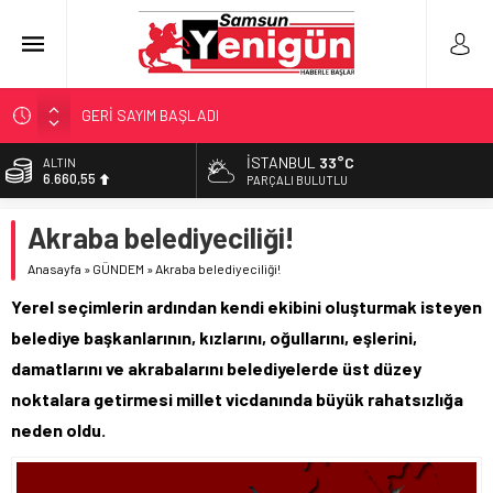
GERİ SAYIM BAŞLADI
SAMSUNSPOR’DA HEDEF 5’İNCİLİK!
İSTANBUL
33°C
ALTIN
6.660,55
‘BAFRA’YA YATIRIM YAPIN!’
PARÇALI BULUTLU
İŞTE FINDIK FİYATI!
BİST
Akraba belediyeciliği!
13.779,39
YÖNETİCİ SEÇERKEN YAPILAN EN BÜYÜK HATALAR
Anasayfa
»
GÜNDEM
»
Akraba belediyeciliği!
DOLAR
47,7111
Yerel seçimlerin ardından kendi ekibini oluşturmak isteyen
EURO
belediye başkanlarının, kızlarını, oğullarını, eşlerini,
55,1881
damatlarını ve akrabalarını belediyelerde üst düzey
noktalara getirmesi millet vicdanında büyük rahatsızlığa
neden oldu.