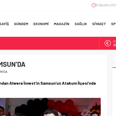
8 Ağustos 202
SAYİŞ
GÜNDEM
EKONOMİ
MAGAZİN
SAĞLIK
SİYASET
SP
A
6
F 5’İNCİLİK!
B
1
IN!’
MSUN’DA
D
47
UN’DA
 YAPILAN EN BÜYÜK HATALAR
E
ından Alwera İnvest’in Samsun’un Atakum İlçesi’nde
5