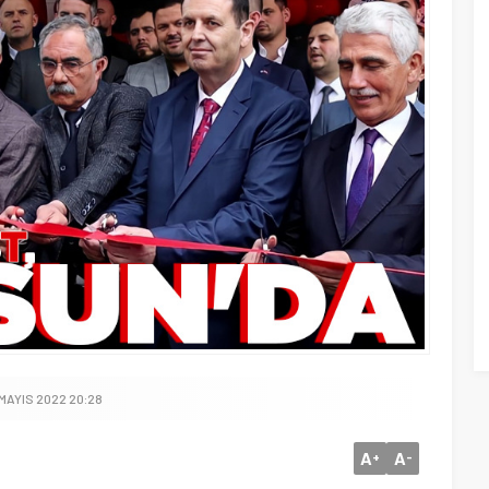
 MAYIS 2022 20:28
A
A
+
-