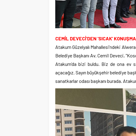
CEMİL DEVECİ’DEN ‘SICAK’ KONUŞMA
Atakum Güzelyalı Mahallesi’ndeki Alwera
Belediye Başkanı Av. Cemil Deveci, “Kosov
Atakum’da bizi buldu. Biz de ona ev sa
açacağız. Sayın büyükşehir belediye başk
sanatkarlar odası başkanı burada. Atak