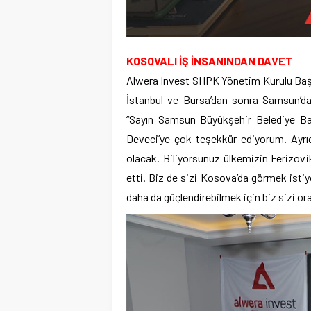
KOSOVALI İŞ İNSANINDAN DAVET
Alwera Invest SHPK Yönetim Kurulu Başk
İstanbul ve Bursa’dan sonra Samsun’da 
“Sayın Samsun Büyükşehir Belediye B
Deveci’ye çok teşekkür ediyorum. Ayrı
olacak. Biliyorsunuz ülkemizin Ferizovi
etti. Biz de sizi Kosova’da görmek isti
daha da güçlendirebilmek için biz sizi o