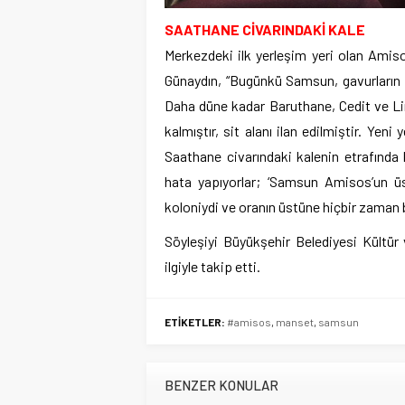
SAATHANE CİVARINDAKİ KALE
Merkezdeki ilk yerleşim yeri olan Amiso
Günaydın, “Bugünkü Samsun, gavurların y
Daha düne kadar Baruthane, Cedit ve Lim
kalmıştır, sit alanı ilan edilmiştir. Yen
Saathane civarındaki kalenin etrafında 
hata yapıyorlar; ‘Samsun Amisos’un üstü
koloniydi ve oranın üstüne hiçbir zaman 
Söyleşiyi Büyükşehir Belediyesi Kültür 
ilgiyle takip etti.
ETİKETLER:
#amisos
,
manset
,
samsun
BENZER KONULAR