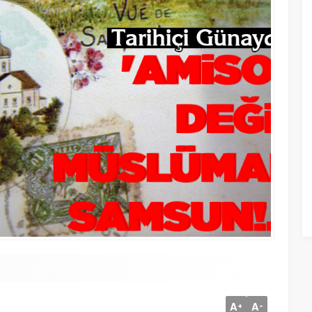
A
A
+
-