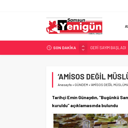
A
SON DAKİKA
GERİ SAYIM BAŞLADI
SAMSUNSPOR’DA HEDE
‘BAFRA’YA YATIRIM YAP
İŞTE FINDIK FİYATI!
‘AMİSOS DEĞİL MÜSL
YÖNETİCİ SEÇERKEN
Anasayfa
»
GÜNDEM
»
‘AMİSOS DEĞİL MÜSLÜMA
Tarihçi Emin Günaydın, “Bugünkü Sa
kuruldu” açıklamasında bulundu