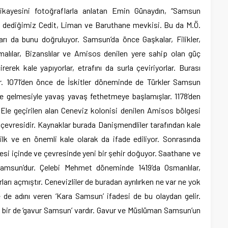
ayesini fotoğraflarla anlatan Emin Günaydın, “Samsun
 dediğimiz Cedit, Liman ve Baruthane mevkisi. Bu da M.Ö.
ıları da bunu doğruluyor. Samsun’da önce Gaşkalar, Filikler,
Romalılar, Bizanslılar ve Amisos denilen yere sahip olan güç
çirerek kale yapıyorlar, etrafını da surla çeviriyorlar. Burası
r. 1071’den önce de İskitler döneminde de Türkler Samsun
ye gelmesiyle yavaş yavaş fethetmeye başlamışlar. 1178’den
 Ele geçirilen alan Ceneviz kolonisi denilen Amisos bölgesi
çevresidir. Kaynaklar burada Danişmendliler tarafından kale
i ilk ve en önemli kale olarak da ifade ediliyor. Sonrasında
si içinde ve çevresinde yeni bir şehir doğuyor. Saathane ve
amsun’dur. Çelebi Mehmet döneminde 1419’da Osmanlılar,
rları açmıştır. Cenevizliler de buradan ayrılırken ne var ne yok
ye de adını veren ‘Kara Samsun’ ifadesi de bu olaydan gelir.
r, bir de ‘gavur Samsun’ vardır. Gavur ve Müslüman Samsun’un