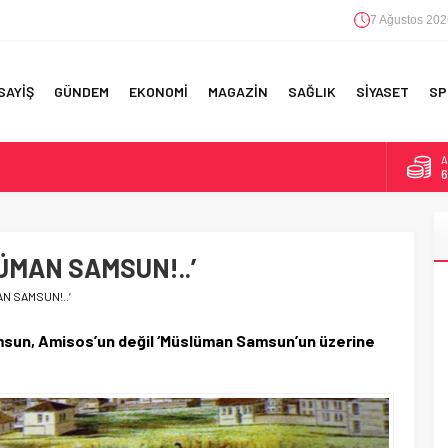
7 Ağustos 202
SAYİŞ
GÜNDEM
EKONOMİ
MAGAZİN
SAĞLIK
SİYASET
SP
A
6
F 5’İNCİLİK!
B
1
IN!’
ÜMAN SAMSUN!..’
D
4
 YAPILAN EN BÜYÜK HATALAR
N SAMSUN!..’
E
5
msun, Amisos’un değil ‘Müslüman Samsun’un üzerine