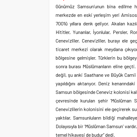
Günümüz Samsun’unun bina edilme hik
merkezde en eski yerleşim yeri Amisos
700’lü yıllara denk geliyor. Akalan kaz
Hititler, Yunanlar, İyonlular, Persler, 
Cenevizliler. Cenevizliler, burayı ele ge
ticaret merkezi olarak meydana çıkıyo
bölgesine gelmişler. Türklerin bu bölge
sonra burası Müslümanların eline geçti.
değil, şu anki Saathane ve Büyük Camii 
yapıldığını aktarıyor. Deniz kenarındak
Samsun bölgesinde Ceneviz kolonisi kale
çevresinde kurulan şehir ‘Müslüman S
Cenevizlilerin kolonisini ele geçirerek su
yaktılar. Samsunluların bildiği mahalle
Dolayısıyla bir ‘Müslüman Samsun’ vardı
temel hikayesi de budur” dedi.