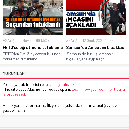
ASAYİŞ
2 Mayıs 2019 13:05
ASAYİŞ
12 Ocak 2020 12:33
FETÖ’cü öğretmene tutuklama
Samsun’da Amcasını bıçakladı
FETÖ'den 6 yıl 3 ay cezası bulunan
Samsun'da bir kişi amcasını
öğretmen tutuklandı
bıçakla yaralayıp kaçtı.
YORUMLAR
Yorum yapabilmek için
oturum açmalısınız
.
This site uses Akismet to reduce spam.
Learn how your comment data
is processed.
Henüz yorum yapılmamış. İlk yorumu yukarıdaki form aracılığıyla siz
yapabilirsiniz.