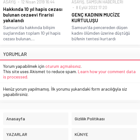
ASAYİŞ
12 Nisan 2019 16:44
ASAYİŞ
,
SAMSUN HABERLERİ
8 Eylül 2022 17:20
Hakkında 10 yıl hapis cezası
bulunan cezaevi firarisi
GENÇ KADININ MUCİZE
yakalandı
KURTULUŞU
Samsun'da hakkında bilişim
Samsun'da pencereden düşen
suçlarından toplam 10 yıl hapis
kadını ölümden üzerine düştüğü
cezası bulunan,...
büfenin tentesi kurtardı
YORUMLAR
Yorum yapabilmek için
oturum açmalısınız
.
This site uses Akismet to reduce spam.
Learn how your comment data
is processed.
Henüz yorum yapılmamış. İlk yorumu yukarıdaki form aracılığıyla siz
yapabilirsiniz.
Anasayfa
Gizlilik Politikası
YAZARLAR
KÜNYE