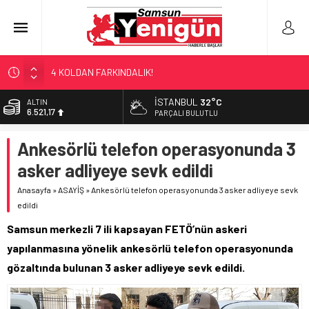
4 KOLDAN FARKINDALIK!
TEKNOFEST’TE ‘ÇİFTE’ TEMSİL
İSTANBUL
32°C
ALTIN
6.521,17
ÇÜRÜYEN BİNADAN FABRİKAYA!
PARÇALI BULUTLU
SAMSUN YANACAK!
BİST
Ankesörlü telefon operasyonunda 3
13.685,30
SAMSUN’DA ‘ZEHİR’ BASKINLARI!
asker adliyeye sevk edildi
DOLAR
47,5953
Anasayfa
»
ASAYİŞ
»
Ankesörlü telefon operasyonunda 3 asker adliyeye sevk
edildi
EURO
55,0659
Samsun merkezli 7 ili kapsayan FETÖ’nün askeri
yapılanmasına yönelik ankesörlü telefon operasyonunda
gözaltında bulunan 3 asker adliyeye sevk edildi.