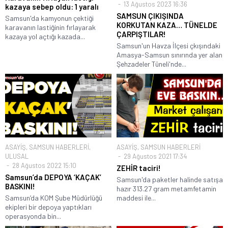
13 Ağustos 2023 16:36
kazaya sebep oldu: 1 yaralı
SAMSUN ÇIKIŞINDA
Samsun'da kamyonun çektiği
KORKUTAN KAZA… TÜNELDE
karavanın lastiğinin fırlayarak
ÇARPIŞTILAR!
kazaya yol açtığı kazada...
Samsun'un Havza İlçesi çkışındaki
Amasya-Samsun sınırında yer alan
Şehzadeler Tüneli'nde...
ASAYİŞ
,
SAMSUN HABERLERİ
,
ASAYİŞ
,
SAMSUN HABERLERİ
ULUSAL
29 Ağustos 2021 17:34
28 Ağustos 2022 15:10
ZEHİR taciri!
Samsun’da DEPOYA ‘KAÇAK’
Samsun'da paketler halinde satışa
BASKINI!
hazır 313.27 gram metamfetamin
Samsun’da KOM Şube Müdürlüğü
maddesi ile...
ekipleri bir depoya yaptıkları
operasyonda bin...