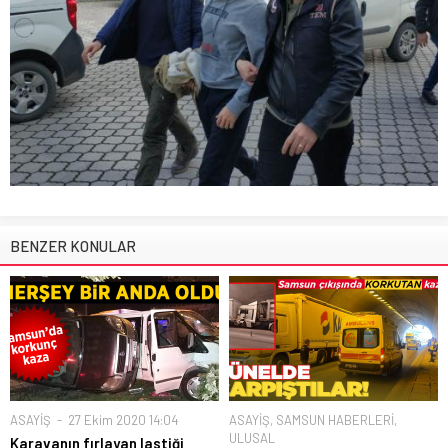
BENZER KONULAR
ASAYİŞ
27 Ekim 2020 14:04
ASAYİŞ
,
SAMSUN HABERLERİ
,
ULUSAL
Karavanın fırlayan lastiği