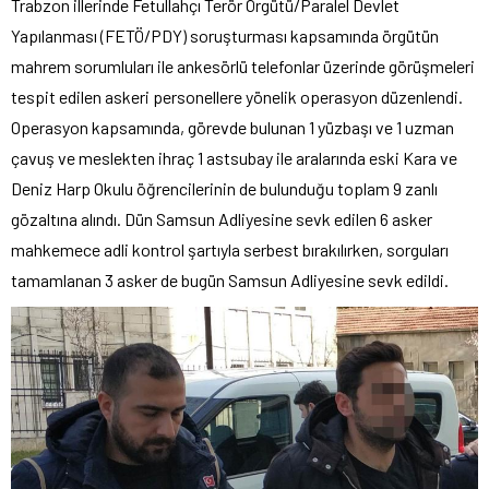
Trabzon illerinde Fetullahçı Terör Örgütü/Paralel Devlet
Yapılanması (FETÖ/PDY) soruşturması kapsamında örgütün
mahrem sorumluları ile ankesörlü telefonlar üzerinde görüşmeleri
tespit edilen askeri personellere yönelik operasyon düzenlendi.
Operasyon kapsamında, görevde bulunan 1 yüzbaşı ve 1 uzman
çavuş ve meslekten ihraç 1 astsubay ile aralarında eski Kara ve
Deniz Harp Okulu öğrencilerinin de bulunduğu toplam 9 zanlı
gözaltına alındı. Dün Samsun Adliyesine sevk edilen 6 asker
mahkemece adli kontrol şartıyla serbest bırakılırken, sorguları
tamamlanan 3 asker de bugün Samsun Adliyesine sevk edildi.