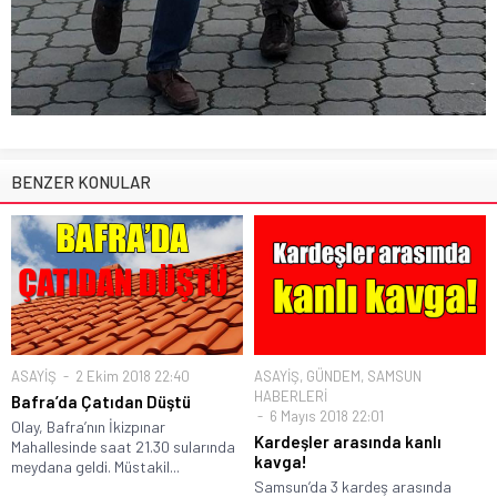
BENZER KONULAR
ASAYİŞ
2 Ekim 2018 22:40
ASAYİŞ
,
GÜNDEM
,
SAMSUN
HABERLERİ
Bafra’da Çatıdan Düştü
6 Mayıs 2018 22:01
Olay, Bafra’nın İkizpınar
Kardeşler arasında kanlı
Mahallesinde saat 21.30 sularında
kavga!
meydana geldi. Müstakil...
Samsun’da 3 kardeş arasında