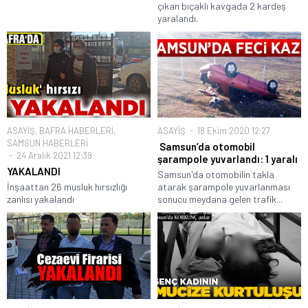
çıkan bıçaklı kavgada 2 kardeş
yaralandı.
ASAYİŞ
,
BAFRA HABERLERİ
,
ASAYİŞ
18 Ekim 2020 12:27
SAMSUN HABERLERİ
Samsun’da otomobil
24 Aralık 2021 12:39
şarampole yuvarlandı: 1 yaralı
YAKALANDI
Samsun'da otomobilin takla
İnşaattan 26 musluk hırsızlığı
atarak şarampole yuvarlanması
zanlısı yakalandı
sonucu meydana gelen trafik...