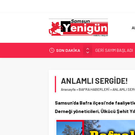
A
SON DAKİKA
GERİ SAYIM BAŞLADI
SAMSUNSPOR’DA HEDE
‘BAFRA’YA YATIRIM YAP
İŞTE FINDIK FİYATI!
ANLAMLI SERGİDE!
YÖNETİCİ SEÇERKEN
Anasayfa
»
BAFRA HABERLERİ
»
ANLAMLI SER
Samsun’da Bafra ilçesi’nde faaliyetl
Derneği yöneticileri, Ülkücü Şehit Yı