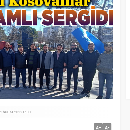
21 ŞUBAT 2022 17:00
A
A
+
-