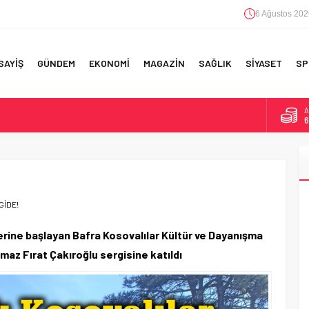
6 Ağustos 202
SAYİŞ
GÜNDEM
EKONOMİ
MAGAZİN
SAĞLIK
SİYASET
SP
B
1
F 5’İNCİLİK!
D
4
IN!’
E
5
 YAPILAN EN BÜYÜK HATALAR
GİDE!
A
6
erine başlayan Bafra Kosovalılar Kültür ve Dayanışma
lmaz Fırat Çakıroğlu sergisine katıldı