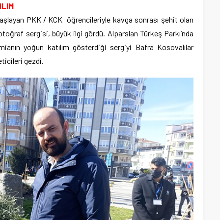
ILIM
başlayan PKK / KCK öğrencileriyle kavga sonrası şehit olan
otoğraf sergisi, büyük ilgi gördü. Alparslan Türkeş Parkı’nda
mianın yoğun katılım gösterdiği sergiyi Bafra Kosovalılar
icileri gezdi.