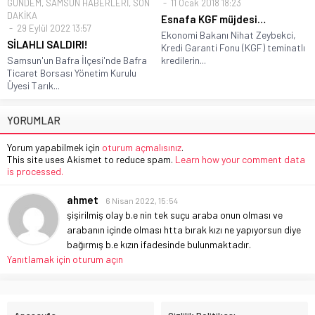
GÜNDEM
,
SAMSUN HABERLERİ
,
SON
11 Ocak 2018 18:23
DAKİKA
Esnafa KGF müjdesi…
29 Eylül 2022 13:57
Ekonomi Bakanı Nihat Zeybekci,
SİLAHLI SALDIRI!
Kredi Garanti Fonu (KGF) teminatlı
Samsun'un Bafra İlçesi'nde Bafra
kredilerin...
Ticaret Borsası Yönetim Kurulu
Üyesi Tarık...
YORUMLAR
Yorum yapabilmek için
oturum açmalısınız
.
This site uses Akismet to reduce spam.
Learn how your comment data
is processed.
ahmet
6 Nisan 2022, 15:54
şişirilmiş olay b.e nin tek suçu araba onun olması ve
arabanın içinde olması htta bırak kızı ne yapıyorsun diye
bağırmış b.e kızın ifadesinde bulunmaktadır.
Yanıtlamak için oturum açın