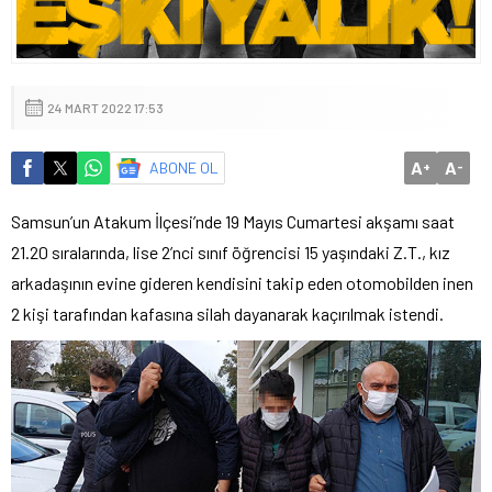
24 MART 2022 17:53
A
A
ABONE OL
+
-
Samsun’un Atakum İlçesi’nde 19 Mayıs Cumartesi akşamı saat
21.20 sıralarında, lise 2’nci sınıf öğrencisi 15 yaşındaki Z.T., kız
arkadaşının evine gideren kendisini takip eden otomobilden inen
2 kişi tarafından kafasına silah dayanarak kaçırılmak istendi.