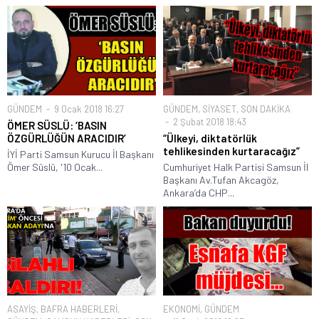
GÜNDEM
9 Ocak 2018 16:27
GÜNDEM
,
SİYASET
,
SON DAKİKA
2 Şubat 2018 18:43
ÖMER SÜSLÜ: ‘BASIN
ÖZGÜRLÜĞÜN ARACIDIR’
“Ülkeyi, diktatörlük
tehlikesinden kurtaracağız”
İYİ Parti Samsun Kurucu İl Başkanı
Ömer Süslü, '10 Ocak...
Cumhuriyet Halk Partisi Samsun İl
Başkanı Av.Tufan Akcagöz,
Ankara’da CHP...
ASAYİŞ
,
BAFRA HABERLERİ
,
EKONOMİ
,
GÜNDEM