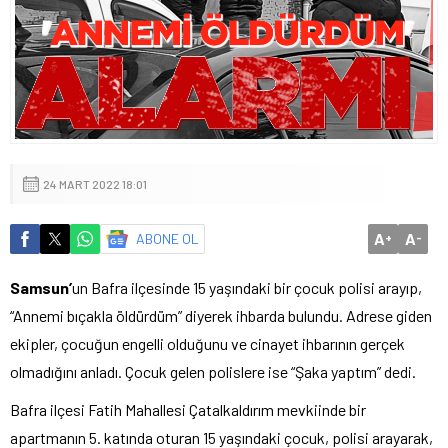
24 MART 2022 18:01
A
A
ABONE OL
+
-
Samsun’
un Bafra ilçesinde 15 yaşındaki bir çocuk polisi arayıp,
“Annemi bıçakla öldürdüm” diyerek ihbarda bulundu. Adrese giden
ekipler, çocuğun engelli olduğunu ve cinayet ihbarının gerçek
olmadığını anladı. Çocuk gelen polislere ise “Şaka yaptım” dedi.
Bafra ilçesi Fatih Mahallesi Çatalkaldırım mevkiinde bir
apartmanın 5. katında oturan 15 yaşındaki çocuk, polisi arayarak,