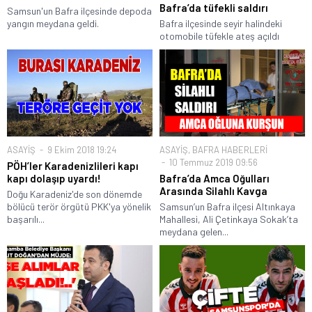
Bafra’da tüfekli saldırı
Samsun'un Bafra ilçesinde depoda
yangın meydana geldi.
Bafra ilçesinde seyir halindeki
otomobile tüfekle ateş açıldı
ASAYİŞ
9 Ekim 2018 19:24
ASAYİŞ
,
BAFRA HABERLERİ
10 Temmuz 2019 09:56
PÖH’ler Karadenizlileri kapı
kapı dolaşıp uyardı!
Bafra’da Amca Oğulları
Arasında Silahlı Kavga
Doğu Karadeniz'de son dönemde
bölücü terör örgütü PKK'ya yönelik
Samsun’un Bafra ilçesi Altınkaya
başarılı...
Mahallesi, Ali Çetinkaya Sokak’ta
meydana gelen...