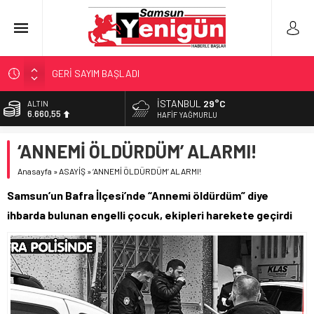
GERİ SAYIM BAŞLADI
SAMSUNSPOR’DA HEDEF 5’İNCİLİK!
İSTANBUL
29°C
ALTIN
6.660,55
‘BAFRA’YA YATIRIM YAPIN!’
HAFIF YAĞMURLU
İŞTE FINDIK FİYATI!
BİST
‘ANNEMİ ÖLDÜRDÜM’ ALARMI!
13.779,39
YÖNETİCİ SEÇERKEN YAPILAN EN BÜYÜK HATALAR
Anasayfa
»
ASAYİŞ
»
‘ANNEMİ ÖLDÜRDÜM’ ALARMI!
DOLAR
47,7111
Samsun’un Bafra İlçesi’nde “Annemi öldürdüm” diye
EURO
ihbarda bulunan engelli çocuk, ekipleri harekete geçirdi
55,1881