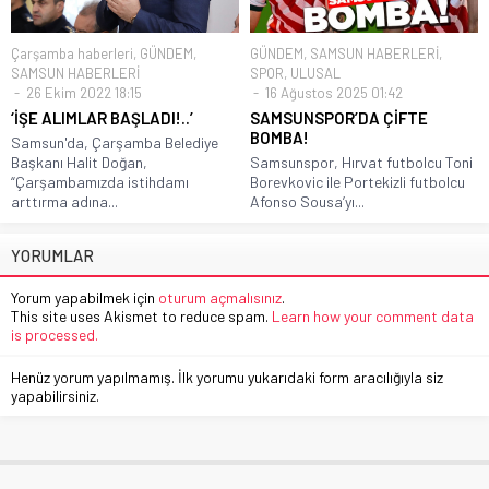
Çarşamba haberleri
,
GÜNDEM
,
GÜNDEM
,
SAMSUN HABERLERİ
,
SAMSUN HABERLERİ
SPOR
,
ULUSAL
26 Ekim 2022 18:15
16 Ağustos 2025 01:42
‘İŞE ALIMLAR BAŞLADI!..’
SAMSUNSPOR’DA ÇİFTE
BOMBA!
Samsun'da, Çarşamba Belediye
Başkanı Halit Doğan,
Samsunspor, Hırvat futbolcu Toni
“Çarşambamızda istihdamı
Borevkovic ile Portekizli futbolcu
arttırma adına...
Afonso Sousa’yı...
YORUMLAR
Yorum yapabilmek için
oturum açmalısınız
.
This site uses Akismet to reduce spam.
Learn how your comment data
is processed.
Henüz yorum yapılmamış. İlk yorumu yukarıdaki form aracılığıyla siz
yapabilirsiniz.