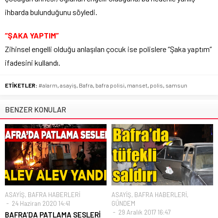
ihbarda bulunduğunu söyledi.
“ŞAKA YAPTIM”
Zihinsel engelli olduğu anlaşılan çocuk ise polislere “Şaka yaptım”
ifadesini kullandı.
ETİKETLER:
#alarm
,
asayiş
,
Bafra
,
bafra polisi
,
manset
,
polis
,
samsun
BENZER KONULAR
ASAYİŞ
,
BAFRA HABERLERİ
ASAYİŞ
,
BAFRA HABERLERİ
,
24 Haziran 2020 14:41
GÜNDEM
29 Aralık 2017 16:47
BAFRA’DA PATLAMA SESLERİ