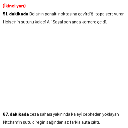
(İkinci yarı)
51. dakikada
Bola’nın penaltı noktasına çevirdiği topa sert vuran
Holse’nin şutunu kaleci Ali Şaşal son anda kornere çeldi.
67. dakikada
ceza sahası yakınında kaleyi cepheden yoklayan
Ntcham’ın şutu direğin sağından az farkla auta çıktı.