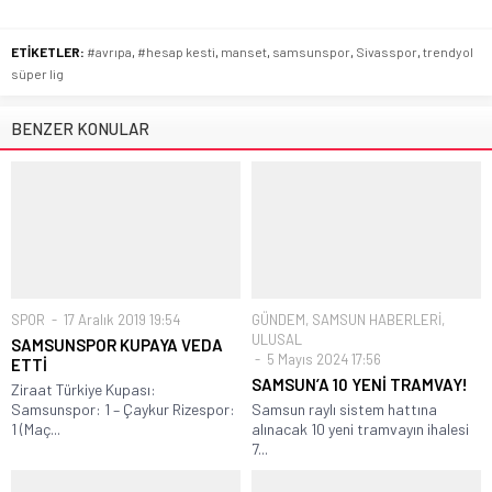
ETİKETLER:
#avrıpa
,
#hesap kesti
,
manset
,
samsunspor
,
Sivasspor
,
trendyol
süper lig
BENZER KONULAR
SPOR
17 Aralık 2019 19:54
GÜNDEM
,
SAMSUN HABERLERİ
,
ULUSAL
SAMSUNSPOR KUPAYA VEDA
5 Mayıs 2024 17:56
ETTİ
SAMSUN’A 10 YENİ TRAMVAY!
Ziraat Türkiye Kupası:
Samsunspor: 1 – Çaykur Rizespor:
Samsun raylı sistem hattına
1 (Maç...
alınacak 10 yeni tramvayın ihalesi
7...