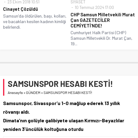
23 Ekim 2018 10:51
SİYASET
10 Temmuz 2024 17:00
Cinayet Çözüldü
CHP Samsun Milletvekili Murat
Samsun'da öldürülen, başı, kolları,
Çan GAZETECİLER
ve bacakları kesilen kadının kimliği
CEMİYETİ’NDE!
belirlendi.
Cumhuriyet Halk Partisi (CHP)
Samsun Milletvekili Dr. Murat Çan,
19...
SAMSUNSPOR HESABI KESTİ!
Anasayfa
»
GÜNDEM
»
SAMSUNSPOR HESABI KESTİ!
Samsunspor, Sivasspor’u 1-0 mağlup ederek 13 yıllık
rövanşı aldı.
Dimata’nın golüyle galibiyete ulaşan Kırmızı-Beyazlılar
yeniden 3’üncülük koltuğuna oturdu