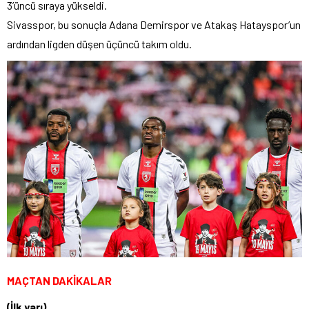
3’üncü sıraya yükseldi.
Sivasspor, bu sonuçla Adana Demirspor ve Atakaş Hatayspor’un
ardından ligden düşen üçüncü takım oldu.
MAÇTAN DAKİKALAR
(İlk yarı)