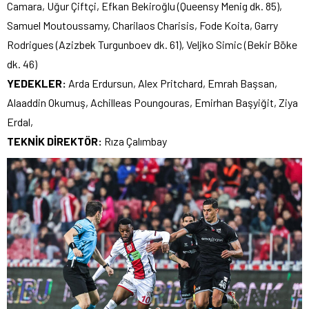
Camara, Uğur Çiftçi, Efkan Bekiroğlu (Queensy Menig dk. 85),
Samuel Moutoussamy, Charilaos Charisis, Fode Koita, Garry
Rodrigues (Azizbek Turgunboev dk. 61), Veljko Simic (Bekir Böke
dk. 46)
YEDEKLER:
Arda Erdursun, Alex Pritchard, Emrah Başsan,
Alaaddin Okumuş, Achilleas Poungouras, Emirhan Başyiğit, Ziya
Erdal,
TEKNİK DİREKTÖR:
Rıza Çalımbay