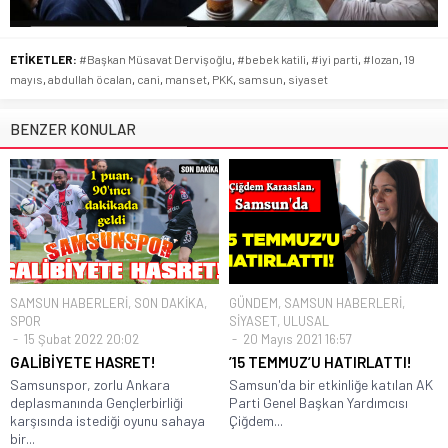
ETİKETLER:
#Başkan Müsavat Dervişoğlu
,
#bebek katili
,
#iyi parti
,
#lozan
,
19
mayıs
,
abdullah öcalan
,
cani
,
manset
,
PKK
,
samsun
,
siyaset
BENZER KONULAR
SAMSUN HABERLERİ
,
SON DAKİKA
,
GÜNDEM
,
SAMSUN HABERLERİ
,
SPOR
SİYASET
,
ULUSAL
15 Şubat 2022 20:02
20 Mayıs 2021 16:57
GALİBİYETE HASRET!
’15 TEMMUZ’U HATIRLATTI!
Samsunspor, zorlu Ankara
Samsun'da bir etkinliğe katılan AK
deplasmanında Gençlerbirliği
Parti Genel Başkan Yardımcısı
karşısında istediği oyunu sahaya
Çiğdem...
bir...