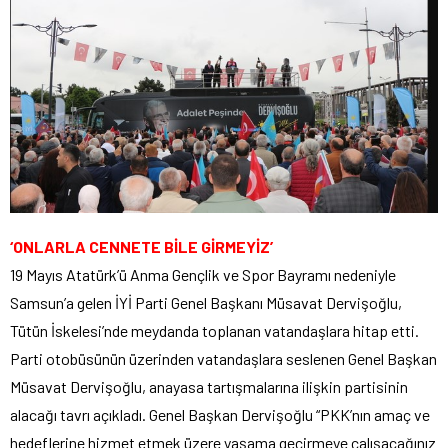
‘ONLARLA CENNETE BİLE GİRMEYİZ’
19 Mayıs Atatürk’ü Anma Gençlik ve Spor Bayramı nedeniyle
Samsun’a gelen İYİ Parti Genel Başkanı Müsavat Dervişoğlu,
Tütün İskelesi’nde meydanda toplanan vatandaşlara hitap etti.
Parti otobüsünün üzerinden vatandaşlara seslenen Genel Başkan
Müsavat Dervişoğlu, anayasa tartışmalarına ilişkin partisinin
alacağı tavrı açıkladı. Genel Başkan Dervişoğlu “PKK’nın amaç ve
hedeflerine hizmet etmek üzere yaşama geçirmeye çalışacağınız