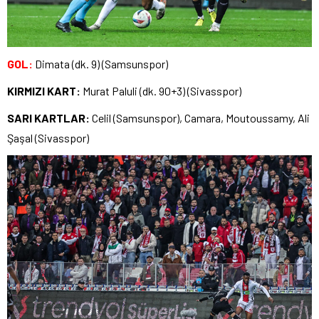
GOL:
Dimata (dk. 9) (Samsunspor)
KIRMIZI KART:
Murat Paluli (dk. 90+3) (Sivasspor)
SARI KARTLAR:
Celil (Samsunspor), Camara, Moutoussamy, Ali
Şaşal (Sivasspor)