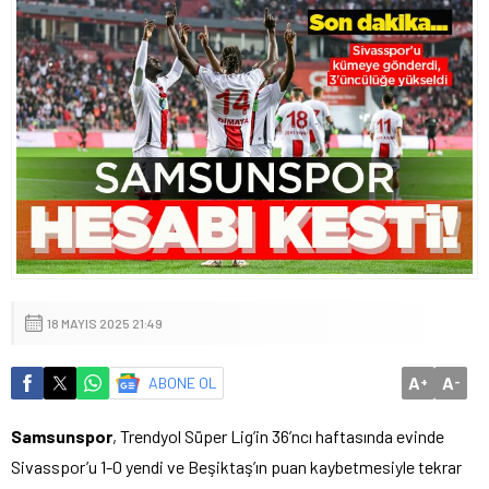
18 MAYIS 2025 21:49
A
A
ABONE OL
+
-
Samsunspor
, Trendyol Süper Lig’in 36’ncı haftasında evinde
Sivasspor’u 1-0 yendi ve Beşiktaş’ın puan kaybetmesiyle tekrar