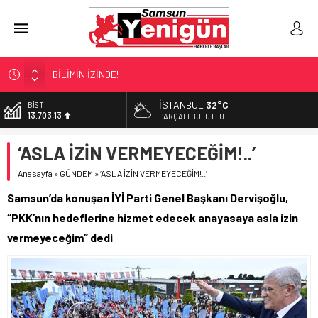
TIR’A ‘ZEHİR’ BASKINI!
FECİ SON!
İSTANBUL
32°C
BİST
13.703,13
UÇURUMDA CAN PAZARI!
PARÇALI BULUTLU
SAMSUN YANACAK!
DOLAR
‘ASLA İZİN VERMEYECEĞİM!..’
47,5844
BİLİMİN İZİNDE!
Anasayfa
»
GÜNDEM
»
‘ASLA İZİN VERMEYECEĞİM!..’
EURO
55,1152
Samsun’da konuşan İYİ Parti Genel Başkanı Dervişoğlu,
ALTIN
“PKK’nın hedeflerine hizmet edecek anayasaya asla izin
6.529,72
vermeyeceğim” dedi