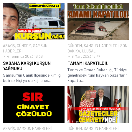
ASAYİŞ
,
GÜNDEM
,
SAMSUN
GÜNDEM
,
SAMSUN HABERLERİ
,
SON
HABERLERİ
DAKİKA
,
ULUSAL
4 Temmuz 2023 18:36
9 Mart 2023 15:47
SABAHA KARŞI KURŞUN
TAMAMI KAPATILDI!..
YAĞMURU!
Tarım ve Orman Bakanlığı, Türkiye
Samsun’un Canik İlçesinde kimliği
genelindeki tüm hayvan pazarlarını
belirsiz kişi ya da kişilerce...
kapattı....
ASAYİŞ
,
SAMSUN HABERLERİ
GÜNDEM
,
SAMSUN HABERLERİ
,