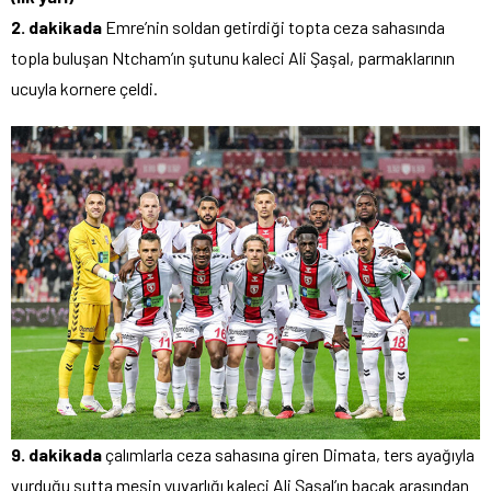
2. dakikada
Emre’nin soldan getirdiği topta ceza sahasında
topla buluşan Ntcham’ın şutunu kaleci Ali Şaşal, parmaklarının
ucuyla kornere çeldi.
9. dakikada
çalımlarla ceza sahasına giren Dimata, ters ayağıyla
vurduğu şutta meşin yuvarlığı kaleci Ali Şaşal’ın bacak arasından