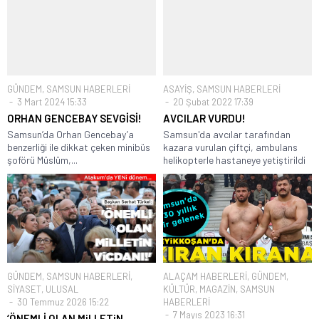
GÜNDEM
,
SAMSUN HABERLERİ
ASAYİŞ
,
SAMSUN HABERLERİ
3 Mart 2024 15:33
20 Şubat 2022 17:39
ORHAN GENCEBAY SEVGİSİ!
AVCILAR VURDU!
Samsun’da Orhan Gencebay’a
Samsun'da avcılar tarafından
benzerliği ile dikkat çeken minibüs
kazara vurulan çiftçi, ambulans
şoförü Müslüm,...
helikopterle hastaneye yetiştirildi
GÜNDEM
,
SAMSUN HABERLERİ
,
ALAÇAM HABERLERİ
,
GÜNDEM
,
SİYASET
,
ULUSAL
KÜLTÜR
,
MAGAZİN
,
SAMSUN
30 Temmuz 2026 15:22
HABERLERİ
7 Mayıs 2023 16:31