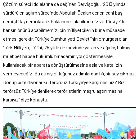
Çözüm süreci iddialarına da değinen Dervişoğlu, “2013 yılında
sürdürülen açılım sürecinde Abdullah Öcalan denen cani başı
demişti ki; demokratik haklarımızı alabilmemiz ve Türkiye’de
barışın önünü açabilmemiz için milliyetçilerin buna müsaade
etmesi gerekir. Türkiye Cumhuriyeti Devleti’nin omurgası olan
‘Türk Milliyetçiliği’ni, 25 yıldır cezaevinde yatan ve ağırlaştırılmış
müebbet hapse hükümlü bir adamın yol göstermesiyle
kullanılacak bir aparata dönüştürülmesine asla ve kata izin
vermeyeceğiz. Bu atmış olduğunuz adımlardan hiçbir şey çıkmaz.
Dönüp bize diyorlar ki; terörsüz Türkiye’ye karşı mısınız? Biz
terörsüz Türkiye denilerek teröristlerin meşrulaştırılmasına
karşıyız” diye konuştu.