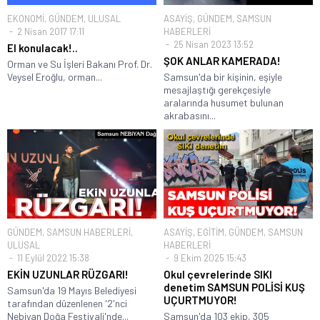
EKONOMİ
,
GÜNDEM
,
ULUSAL
ASAYİŞ
,
GÜNDEM
,
SAMSUN
2 Nisan 2017 17:11
HABERLERİ
25 Nisan 2023 13:52
El konulacak!..
ŞOK ANLAR KAMERADA!
Orman ve Su İşleri Bakanı Prof. Dr.
Veysel Eroğlu, orman...
Samsun'da bir kişinin, eşiyle
mesajlaştığı gerekçesiyle
aralarında husumet bulunan
akrabasını...
GÜNDEM
,
SAMSUN HABERLERİ
,
ASAYİŞ
,
EĞİTİM
,
GÜNDEM
,
SAMSUN
ULUSAL
HABERLERİ
11 Eylül 2022 15:38
9 Ekim 2025 15:43
EKİN UZUNLAR RÜZGARI!
Okul çevrelerinde SIKI
denetim SAMSUN POLİSİ KUŞ
Samsun'da 19 Mayıs Belediyesi
UÇURTMUYOR!
tarafından düzenlenen '2'nci
Nebiyan Doğa Festivali'nde...
Samsun'da 103 ekip, 305