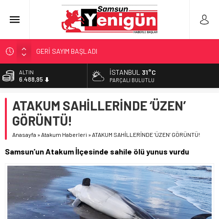
GERİ SAYIM BAŞLADI
SAMSUNSPOR’DA HEDEF 5’İNCİLİK!
İSTANBUL
31°C
ALTIN
6.488,95
‘BAFRA’YA YATIRIM YAPIN!’
PARÇALI BULUTLU
İŞTE FINDIK FİYATI!
BİST
ATAKUM SAHİLLERİNDE ‘ÜZEN’
13.798,82
YÖNETİCİ SEÇERKEN YAPILAN EN BÜYÜK HATALAR
GÖRÜNTÜ!
DOLAR
47,5939
Anasayfa
»
Atakum Haberleri
»
ATAKUM SAHİLLERİNDE ‘ÜZEN’ GÖRÜNTÜ!
EURO
Samsun’un Atakum İlçesinde sahile ölü yunus vurdu
54,9646