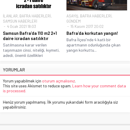
İLANLAR
,
BAFRA HABERLERİ
,
ASAYİŞ
,
BAFRA HABERLERİ
,
SAMSUN HABERLERİ
GÜNDEM
4 Ocak 2021 18:03
15 Kasım 2017 20:02
Samsun Bafra’da 110 m2 2+1
Bafra’da korkutan yangın!
daire icradan satılıktır
Bafra İlçesi'nde 4 katlı bir
Satılmasına karar verilen
apartmanın odunluğunda çıkan
taşınmazın cinsi, niteliği, kıymeti,
yangın korkuttu...
adedi, önemli özellikleri
YORUMLAR
Yorum yapabilmek için
oturum açmalısınız
.
This site uses Akismet to reduce spam.
Learn how your comment data
is processed.
Henüz yorum yapılmamış. İlk yorumu yukarıdaki form aracılığıyla siz
yapabilirsiniz.