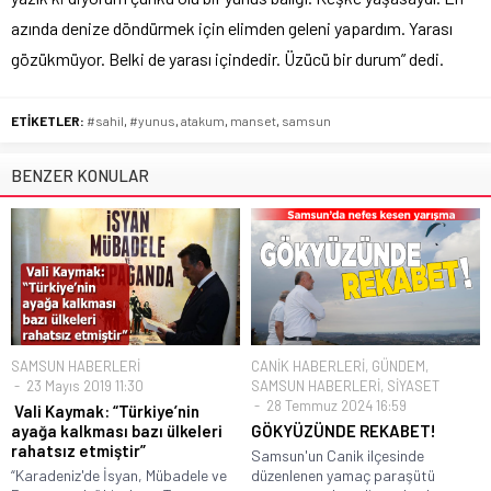
azında denize döndürmek için elimden geleni yapardım. Yarası
gözükmüyor. Belki de yarası içindedir. Üzücü bir durum” dedi.
ETİKETLER:
#sahil
,
#yunus
,
atakum
,
manset
,
samsun
BENZER KONULAR
SAMSUN HABERLERİ
CANİK HABERLERİ
,
GÜNDEM
,
23 Mayıs 2019 11:30
SAMSUN HABERLERİ
,
SİYASET
28 Temmuz 2024 16:59
Vali Kaymak: “Türkiye’nin
ayağa kalkması bazı ülkeleri
GÖKYÜZÜNDE REKABET!
rahatsız etmiştir”
Samsun'un Canik ilçesinde
“Karadeniz'de İsyan, Mübadele ve
düzenlenen yamaç paraşütü