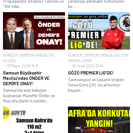
Propaganda” kitabının Tanıtımı ve
yarışması adrenalin tutkunlarını
“100 Yıllık...
bir...
GÜNDEM
,
SAMSUN HABERLERİ
,
GÜNDEM
,
SAMSUN HABERLERİ
,
SON
ULUSAL
DAKİKA
,
SPOR
13 Mayıs 2026 18:15
18 Ocak 2023 18:45
Samsun Büyükşehir
GÖZÜ PREMiER LiG’DE!
Meclisi’nden ÖNDER VE
Samsunspor’un başarılı stoperi
DEMİR’E ONAY!
Yunus Emre Çift, bu yıl kırmızı-
Samsun'da eski belediye
beyazlı...
başkanları Muzaffer Önder ve
Mustafa Demir'in isimleri...