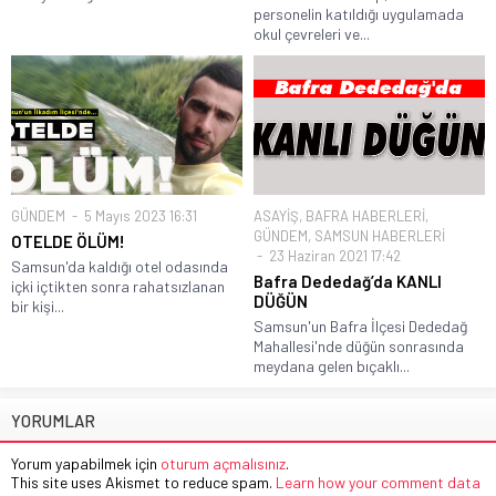
personelin katıldığı uygulamada
okul çevreleri ve...
GÜNDEM
5 Mayıs 2023 16:31
ASAYİŞ
,
BAFRA HABERLERİ
,
GÜNDEM
,
SAMSUN HABERLERİ
OTELDE ÖLÜM!
23 Haziran 2021 17:42
Samsun'da kaldığı otel odasında
Bafra Dededağ’da KANLI
içki içtikten sonra rahatsızlanan
DÜĞÜN
bir kişi...
Samsun'un Bafra İlçesi Dededağ
Mahallesi'nde düğün sonrasında
meydana gelen bıçaklı...
YORUMLAR
Yorum yapabilmek için
oturum açmalısınız
.
This site uses Akismet to reduce spam.
Learn how your comment data