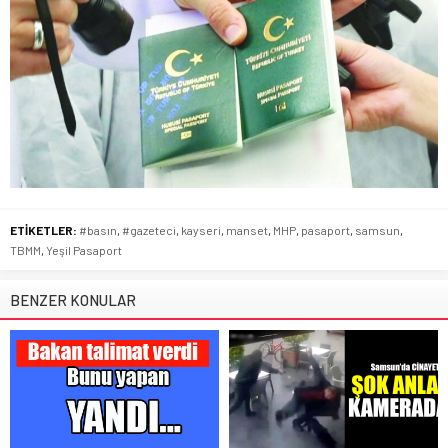
ETİKETLER:
#basın
,
#gazeteci
,
kayseri
,
manset
,
MHP
,
pasaport
,
samsun
,
TBMM
,
Yeşil Pasaport
BENZER KONULAR