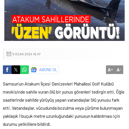
5 OCAK 2024 16:47
A
A
ABONE OL
+
-
Samsun’un Atakum İlçesi Denizevleri Mahallesi Golf Kulübü
mevkisinde sahile vuran ölü bir yunus görenleri tedirgin etti. Öğle
saatlerinde sahilde yürüyüş yapan vatandaşlar ölü yunusu fark
etti. Vatandaşlar, vücudunda bozulma veya çürüme bulunmayan
yaklaşık 1 buçuk metre uzunluğundaki yunusun kaldırılması için
durumu yetkililere bildirdi.