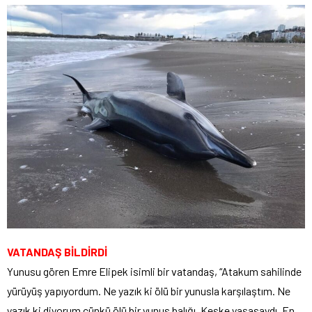
VATANDAŞ BİLDİRDİ
Yunusu gören Emre Elipek isimli bir vatandaş, “Atakum sahilinde
yürüyüş yapıyordum. Ne yazık ki ölü bir yunusla karşılaştım. Ne
yazık ki diyorum çünkü ölü bir yunus balığı. Keşke yaşasaydı. En