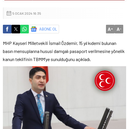
5 OCAK 2024 16:35
A
A
ABONE OL
+
-
MHP Kayseri Milletvekili İsmail Özdemir, 15 yıl kıdemi bulunan
basın mensuplarına hususi damgalı pasaport verilmesine yönelik
kanun teklifinin TBMM’ye sunulduğunu açıkladı.