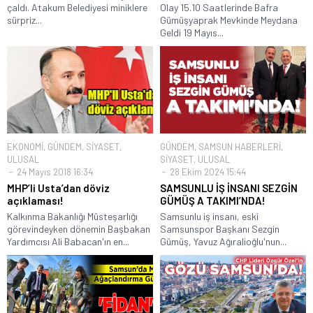
çaldı. Atakum Belediyesi miniklere
Olay 15.10 Saatlerinde Bafra
sürpriz...
Gümüşyaprak Mevkinde Meydana
Geldi 19 Mayıs...
EKONOMİ
,
GÜNDEM
,
SİYASET
,
GÜNDEM
,
SAMSUN HABERLERİ
,
ULUSAL
SİYASET
,
ULUSAL
24 Mayıs 2018 16:34
28 Ekim 2024 15:44
MHP’li Usta’dan döviz
SAMSUNLU İŞ İNSANI SEZGİN
açıklaması!
GÜMÜŞ A TAKIMI’NDA!
Kalkınma Bakanlığı Müsteşarlığı
Samsunlu iş insanı, eski
görevindeyken dönemin Başbakan
Samsunspor Başkanı Sezgin
Yardımcısı Ali Babacan'ın en...
Gümüş, Yavuz Ağıralioğlu'nun...