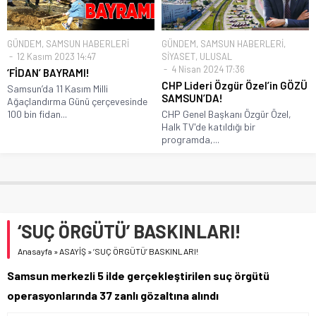
GÜNDEM
,
SAMSUN HABERLERİ
GÜNDEM
,
SAMSUN HABERLERİ
,
12 Kasım 2023 14:47
SİYASET
,
ULUSAL
4 Nisan 2024 17:36
‘FİDAN’ BAYRAMI!
CHP Lideri Özgür Özel’in GÖZÜ
Samsun’da 11 Kasım Milli
SAMSUN’DA!
Ağaçlandırma Günü çerçevesinde
100 bin fidan...
CHP Genel Başkanı Özgür Özel,
Halk TV'de katıldığı bir
programda,...
‘SUÇ ÖRGÜTÜ’ BASKINLARI!
Anasayfa
»
ASAYİŞ
»
‘SUÇ ÖRGÜTÜ’ BASKINLARI!
Samsun merkezli 5 ilde gerçekleştirilen suç örgütü
operasyonlarında 37 zanlı gözaltına alındı