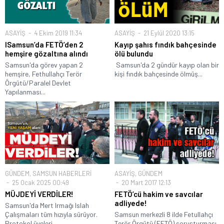
ASAYİŞ
4 Ekim 2019 11:34
ASAYİŞ
21 Eylül 2020 13:15
ISamsun’da FETÖ’den 2
Kayıp şahıs fındık bahçesinde
hemşire gözaltına alındı
ölü bulundu
Samsun'da görev yapan 2
Samsun'da 2 gündür kayıp olan bir
hemşire, Fethullahçı Terör
kişi fındık bahçesinde ölmüş...
Örgütü/Paralel Devlet
Yapılanması...
GÜNDEM
,
SAMSUN HABERLERİ
ASAYİŞ
,
GÜNDEM
25 Ocak 2025 00:49
20 Mart 2017 12:13
MÜJDEYİ VERDİLER!
FETÖ’cü hakim ve savcılar
adliyede!
Samsun'da Mert Irmağı Islah
Çalışmaları tüm hızıyla sürüyor.
Samsun merkezli 8 ilde Fetullahçı
Protokol üyeleri...
Terör Örgütü (FETÖ) soruşturması