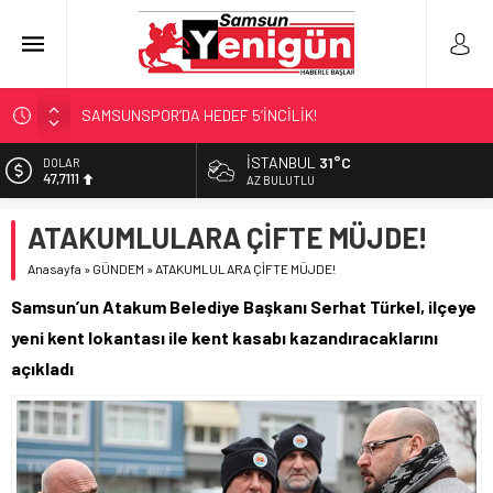
SAMSUNSPOR’DA HEDEF 5’İNCİLİK!
‘BAFRA’YA YATIRIM YAPIN!’
İSTANBUL
31°C
DOLAR
47,7111
İŞTE FINDIK FİYATI!
AZ BULUTLU
YÖNETİCİ SEÇERKEN YAPILAN EN BÜYÜK HATALAR
EURO
ATAKUMLULARA ÇİFTE MÜJDE!
55,1881
GERİ SAYIM BAŞLADI
Anasayfa
»
GÜNDEM
»
ATAKUMLULARA ÇİFTE MÜJDE!
ALTIN
6.660,55
Samsun’un Atakum Belediye Başkanı Serhat Türkel, ilçeye
BİST
yeni kent lokantası ile kent kasabı kazandıracaklarını
13.779,39
açıkladı