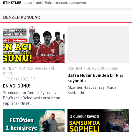
ETİKETLER:
#suç örgütü
,
Bafra
,
manset
,
operasyon
BENZER KONULAR
GÜNDEM
,
SAMSUN HABERLERİ
,
GÜNDEM
30 Eylül 2016 20:51
SPOR
Bafra Huzur Evinden bir kişi
19 Ocak 2021 18:31
kayboldu
EN ACI GÜNÜ!
Alzeimer Hastası Yaşlı Kadın
'Samsunspor Anıtı' 32 yıl sonra
Kayboldu
Büyükşehir Belediyesi tarafından
yapılarak Millet...