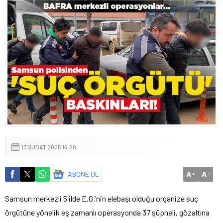
13 ŞUBAT 2025 14:28
A
A
ABONE OL
+
-
Samsun merkezli 5 ilde E.G.’nin elebaşı olduğu organize suç
örgütüne yönelik eş zamanlı operasyonda 37 şüpheli, gözaltına