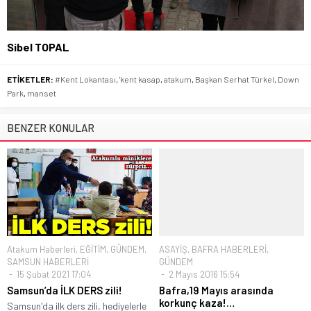
Sibel TOPAL
ETİKETLER:
#Kent Lokantası
,
'kent kasap
,
atakum
,
Başkan Serhat Türkel
,
Down
Park
,
manset
BENZER KONULAR
Atakum Haberleri
,
EĞİTİM
,
GÜNDEM
,
ASAYİŞ
,
BAFRA HABERLERİ
,
SAMSUN HABERLERİ
GÜNDEM
15 Şubat 2021 17:04
2 Mayıs 2016 15:54
Samsun’da İLK DERS zili!
Bafra,19 Mayıs arasında
korkunç kaza!…
Samsun'da ilk ders zili, hediyelerle