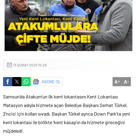
13 ŞUBAT 2025 15:26
A
A
ABONE OL
+
-
Samsun’da Atakum’un ilk kent lokantasını Kent Lokantası
Matasyon adıyla hizmete açan Belediye Başkanı Serhat Türkel,
2’ncisi için kolları sıvadı. Başkan Türkel ayrıca Down Park’ta yeni
kent lokantası ile birlikte ‘kent kasap’ın da hizmete gireceğini
müjdeledi.