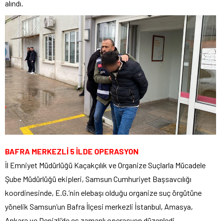
alındı.
BAFRA MERKEZLİ 5 İLDE OPERASYON
İl Emniyet Müdürlüğü Kaçakçılık ve Organize Suçlarla Mücadele
Şube Müdürlüğü ekipleri, Samsun Cumhuriyet Başsavcılığı
koordinesinde, E.G.’nin elebaşı olduğu organize suç örgütüne
yönelik Samsun’un Bafra İlçesi merkezli İstanbul, Amasya,
Ankara ve Denizli’de eş zamanlı operasyon düzenledi.