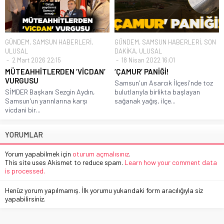
GÜNDEM
,
SAMSUN HABERLERİ
,
GÜNDEM
,
SAMSUN HABERLERİ
,
SON
ULUSAL
DAKİKA
,
ULUSAL
2 Mart 2026 22:15
18 Nisan 2022 16:01
MÜTEAHHİTLERDEN ‘VİCDAN’
‘ÇAMUR’ PANİĞİ!
VURGUSU
Samsun'un Asarcık İlçesi'nde toz
SİMDER Başkanı Sezgin Aydın,
bulutlarıyla birlikta başlayan
Samsun'un yarınlarına karşı
sağanak yağış, ilçe...
vicdani bir...
YORUMLAR
Yorum yapabilmek için
oturum açmalısınız
.
This site uses Akismet to reduce spam.
Learn how your comment data
is processed.
Henüz yorum yapılmamış. İlk yorumu yukarıdaki form aracılığıyla siz
yapabilirsiniz.