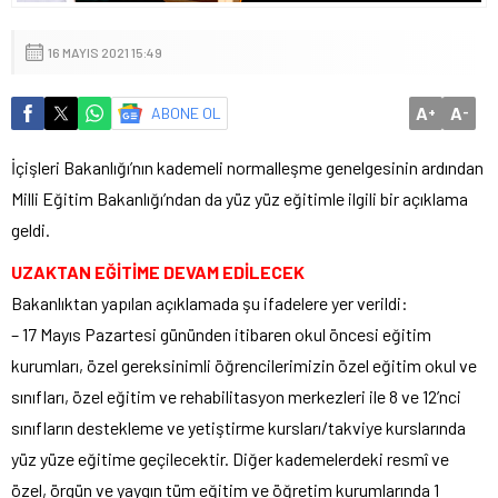
16 MAYIS 2021 15:49
A
A
ABONE OL
+
-
İçişleri Bakanlığı’nın kademeli normalleşme genelgesinin ardından
Milli Eğitim Bakanlığı’ndan da yüz yüz eğitimle ilgili bir açıklama
geldi.
UZAKTAN EĞİTİME DEVAM EDİLECEK
Bakanlıktan yapılan açıklamada şu ifadelere yer verildi:
– 17 Mayıs Pazartesi gününden itibaren okul öncesi eğitim
kurumları, özel gereksinimli öğrencilerimizin özel eğitim okul ve
sınıfları, özel eğitim ve rehabilitasyon merkezleri ile 8 ve 12’nci
sınıfların destekleme ve yetiştirme kursları/takviye kurslarında
yüz yüze eğitime geçilecektir. Diğer kademelerdeki resmî ve
özel, örgün ve yaygın tüm eğitim ve öğretim kurumlarında 1