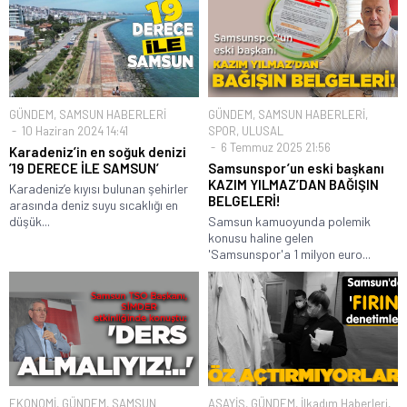
GÜNDEM
,
SAMSUN HABERLERİ
GÜNDEM
,
SAMSUN HABERLERİ
,
10 Haziran 2024 14:41
SPOR
,
ULUSAL
6 Temmuz 2025 21:56
Karadeniz’in en soğuk denizi
’19 DERECE İLE SAMSUN’
Samsunspor’un eski başkanı
KAZIM YILMAZ’DAN BAĞIŞIN
Karadeniz’e kıyısı bulunan şehirler
BELGELERİ!
arasında deniz suyu sıcaklığı en
düşük...
Samsun kamuoyunda polemik
konusu haline gelen
'Samsunspor'a 1 milyon euro...
EKONOMİ
,
GÜNDEM
,
SAMSUN
ASAYİŞ
,
GÜNDEM
,
İlkadım Haberleri
,