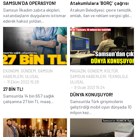
SAMSUN’DA OPERASYON!
Atakumlulara ‘BORÇ’ çağrısı
Samsun İlkadım zabıta ekipleri,
Atakum Belediyesi; çevre temizlik,
vatandaşların duygularını istismar
emlak, ilan ve reklam vergisi gibi...
ederek haksız yoldan...
EKONOMİ
,
GÜNDEM
,
SAMSUN
MAGAZİN
,
GÜNDEM
,
KÜLTÜR
,
HABERLERİ
,
ULUSAL
SAMSUN HABERLERİ
,
TEKNOLOJİ
,
11 Ekim 2022 15:29
ULUSAL
9 Ocak 2021 15:24
27 BİN TL!
DÜNYA KONUŞUYOR!
Samsun’da 14 bin 657 sağlık
çalışanına 27 bin TL maaş...
Samsun’da Türk girişimcilerin
geliştirdiği mobil oyun dünyada 10
milyon kez...