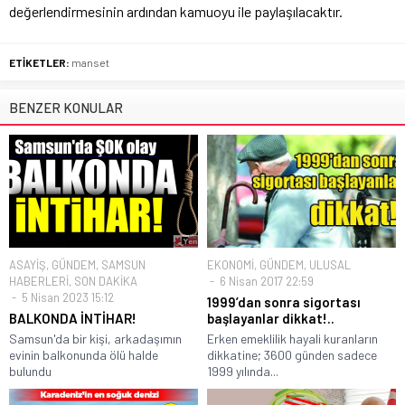
değerlendirmesinin ardından kamuoyu ile paylaşılacaktır.
ETİKETLER:
manset
BENZER KONULAR
ASAYİŞ
,
GÜNDEM
,
SAMSUN
EKONOMİ
,
GÜNDEM
,
ULUSAL
HABERLERİ
,
SON DAKİKA
6 Nisan 2017 22:59
5 Nisan 2023 15:12
1999’dan sonra sigortası
BALKONDA İNTİHAR!
başlayanlar dikkat!..
Samsun'da bir kişi, arkadaşımın
Erken emeklilik hayali kuranların
evinin balkonunda ölü halde
dikkatine; 3600 günden sadece
bulundu
1999 yılında...