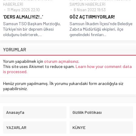
HABERLERİ
SAMSUN HABERLERİ
11 Mayıs 2025 22:10
6 Nisan 2022 19:53
‘DERS ALMALIYIZ!..’
GÖZ AÇTIRMIYORLAR!
Samsun TSO Başkanı Murzioğlu,
Samsun İlkadım İlçesi'nde Belediye
Türkiye'nin bir deprem ülkesi
Zabıta Müdürlüğü ekipleri, ilçe
olduğunu belirterek,...
genelindeki fırınları...
YORUMLAR
Yorum yapabilmek için
oturum açmalısınız
.
This site uses Akismet to reduce spam.
Learn how your comment data
is processed.
Henüz yorum yapılmamış. İlk yorumu yukarıdaki form aracılığıyla siz
yapabilirsiniz.
Anasayfa
Gizlilik Politikası
YAZARLAR
KÜNYE