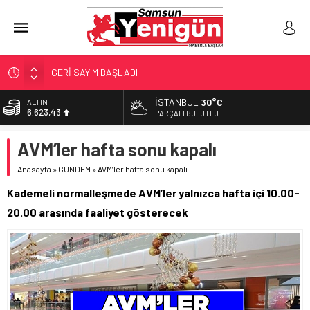
GERİ SAYIM BAŞLADI
SAMSUNSPOR’DA HEDEF 5’İNCİLİK!
İSTANBUL
30°C
ALTIN
6.623,43
‘BAFRA’YA YATIRIM YAPIN!’
PARÇALI BULUTLU
İŞTE FINDIK FİYATI!
BİST
AVM’ler hafta sonu kapalı
13.785,25
YÖNETİCİ SEÇERKEN YAPILAN EN BÜYÜK HATALAR
Anasayfa
»
GÜNDEM
»
AVM’ler hafta sonu kapalı
DOLAR
47,7048
Kademeli normalleşmede AVM’ler yalnızca hafta içi 10.00-
EURO
20.00 arasında faaliyet gösterecek
55,0748