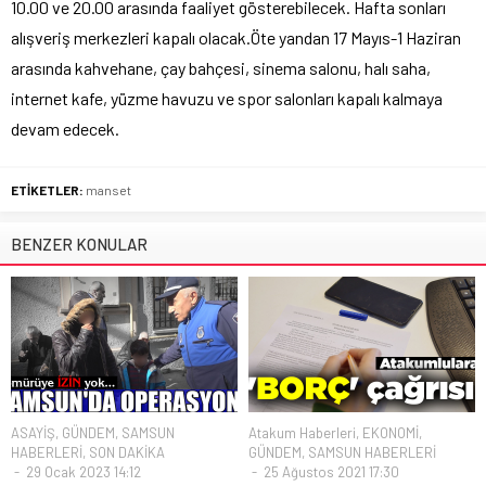
10.00 ve 20.00 arasında faaliyet gösterebilecek. Hafta sonları
alışveriş merkezleri kapalı olacak.Öte yandan 17 Mayıs-1 Haziran
arasında kahvehane, çay bahçesi, sinema salonu, halı saha,
internet kafe, yüzme havuzu ve spor salonları kapalı kalmaya
devam edecek.
ETİKETLER:
manset
BENZER KONULAR
ASAYİŞ
,
GÜNDEM
,
SAMSUN
Atakum Haberleri
,
EKONOMİ
,
HABERLERİ
,
SON DAKİKA
GÜNDEM
,
SAMSUN HABERLERİ
29 Ocak 2023 14:12
25 Ağustos 2021 17:30