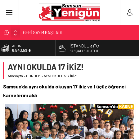
GERİ SAYIM BAŞLADI
SAMSUNSPOR’DA HEDEF 5’İNCİLİK!
İSTANBUL
31°C
ALTIN
6.543,59
‘BAFRA’YA YATIRIM YAPIN!’
PARÇALI BULUTLU
İŞTE FINDIK FİYATI!
BİST
AYNI OKULDA 17 İKİZ!
13.798,82
YÖNETİCİ SEÇERKEN YAPILAN EN BÜYÜK HATALAR
Anasayfa
»
GÜNDEM
»
AYNI OKULDA 17 İKİZ!
DOLAR
47,7010
Samsun’da aynı okulda okuyan 17 ikiz ve 1 üçüz öğrenci
EURO
karnelerini aldı
55,0063