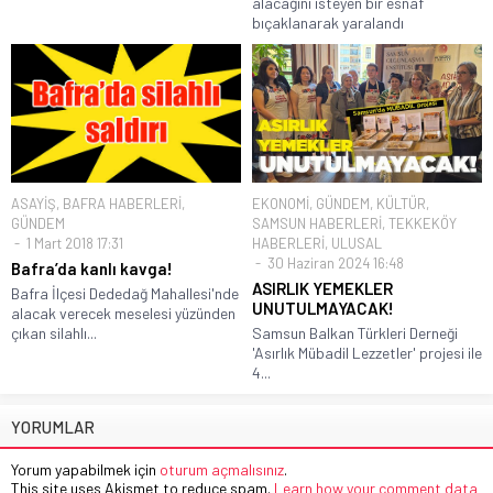
alacağını isteyen bir esnaf
bıçaklanarak yaralandı
ASAYİŞ
,
BAFRA HABERLERİ
,
EKONOMİ
,
GÜNDEM
,
KÜLTÜR
,
GÜNDEM
SAMSUN HABERLERİ
,
TEKKEKÖY
1 Mart 2018 17:31
HABERLERİ
,
ULUSAL
30 Haziran 2024 16:48
Bafra’da kanlı kavga!
ASIRLIK YEMEKLER
Bafra İlçesi Dededağ Mahallesi'nde
UNUTULMAYACAK!
alacak verecek meselesi yüzünden
çıkan silahlı...
Samsun Balkan Türkleri Derneği
'Asırlık Mübadil Lezzetler' projesi ile
4...
YORUMLAR
Yorum yapabilmek için
oturum açmalısınız
.
This site uses Akismet to reduce spam.
Learn how your comment data