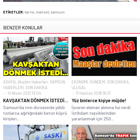
ETİKETLER:
karne
,
manset
,
samsun
BENZER KONULAR
ASAYİŞ
,
İlkadım Haberleri
,
SAMSUN
EKONOMİ
,
GÜNDEM
,
SON DAKİKA
,
HABERLERİ
,
SON DAKİKA
ULUSAL
14 Nisan 2021 13:04
11 Haziran 2018 16:13
KAVŞAKTAN DÖNMEK İSTEDİ…
Yüz binlerce kişiye müjde!
Samsun'da tırın dorsesinde yüklü
İşveren eleman alımına hız verdi.
tonlarca ağırlığındaki beton köprü
İstihdam teşviklerinden
kirişleri...
yararlanmak için 250...