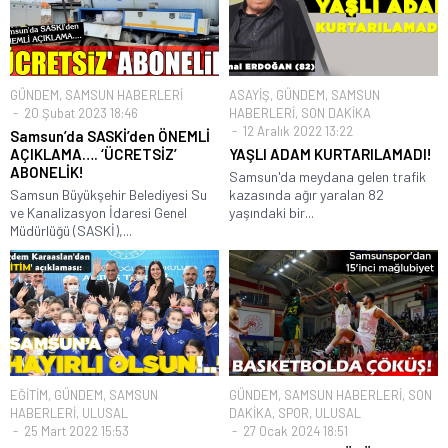
GÜNDEM
,
SAMSUN HABERLERİ
ASAYİŞ
,
GÜNDEM
,
SAMSUN
20 Şubat 2023 18:46
HABERLERİ
,
SON DAKİKA
12 Aralık 2022 13:22
Samsun’da SASKİ’den ÖNEMLİ
AÇIKLAMA…. ‘ÜCRETSİZ’
YAŞLI ADAM KURTARILAMADI!
ABONELİK!
Samsun'da meydana gelen trafik
Samsun Büyükşehir Belediyesi Su
kazasında ağır yaralan 82
ve Kanalizasyon İdaresi Genel
yaşındaki bir...
Müdürlüğü (SASKİ),...
EĞİTİM
,
GÜNDEM
,
SAMSUN
GÜNDEM
,
SAMSUN HABERLERİ
,
SON
HABERLERİ
,
ULUSAL
DAKİKA
,
SPOR
,
ULUSAL
25 Mart 2022 15:53
27 Ocak 2024 18:51