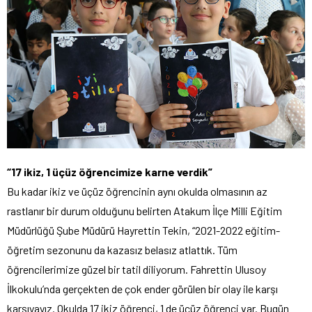
“17 ikiz, 1 üçüz öğrencimize karne verdik”
Bu kadar ikiz ve üçüz öğrencinin aynı okulda olmasının az
rastlanır bir durum olduğunu belirten Atakum İlçe Milli Eğitim
Müdürlüğü Şube Müdürü Hayrettin Tekin, “2021-2022 eğitim-
öğretim sezonunu da kazasız belasız atlattık. Tüm
öğrencilerimize güzel bir tatil diliyorum. Fahrettin Ulusoy
İlkokulu’nda gerçekten de çok ender görülen bir olay ile karşı
karşıyayız. Okulda 17 ikiz öğrenci, 1 de üçüz öğrenci var. Bugün