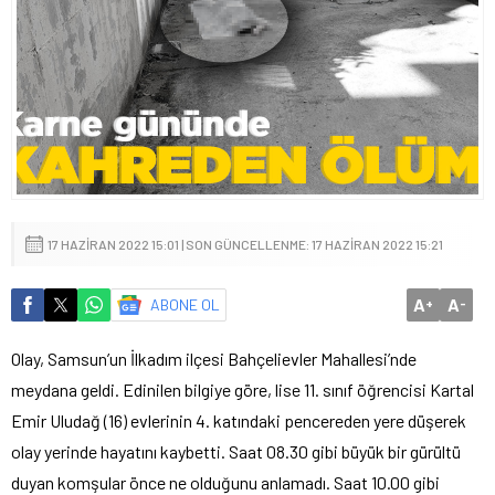
17 HAZIRAN 2022 15:01 | SON GÜNCELLENME: 17 HAZIRAN 2022 15:21
A
A
ABONE OL
+
-
Olay, Samsun’un İlkadım ilçesi Bahçelievler Mahallesi’nde
meydana geldi. Edinilen bilgiye göre, lise 11. sınıf öğrencisi Kartal
Emir Uludağ (16) evlerinin 4. katındaki pencereden yere düşerek
olay yerinde hayatını kaybetti. Saat 08.30 gibi büyük bir gürültü
duyan komşular önce ne olduğunu anlamadı. Saat 10.00 gibi