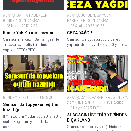
ASAYİŞ
,
BAFRA HABERLERİ
,
ASAYİŞ
,
GÜNDEM
,
SAMSUN
GÜNDEM
,
SON DAKİKA
HABERLERİ
,
SON DAKİKA
18 Nisan 2017 17:32
16 Aralık 2022 20:56
Kimse Yok Mu operasyonu!
CEZA YAĞDI!
Samsun merkezli, Bafra İlçesi ile
Samsun'da uyuşturucu ticareti
Trabzon'da polis tarafından
yaptığı iddiasıyla 1 kişiye 10 yıl, bir...
yapılan FETÖ/PDY...
GÜNDEM
25 Ocak 2018 19:30
ASAYİŞ
,
CANİK HABERLERİ
,
GÜNDEM
,
SAMSUN HABERLERİ
,
SON DAKİKA
Samsun’da topyekun eğitim
1 Mayıs 2023 19:04
hazırlığı
ALACAĞINI İSTEDİ 7 YERİNDEN
İl Milli Eğitim Müdürlüğü 2017-2018
BIÇAKLANDI!
eğitim-öğretim yılının 1. döneminin
sona...
Samsun'da borç verdiği kişiden