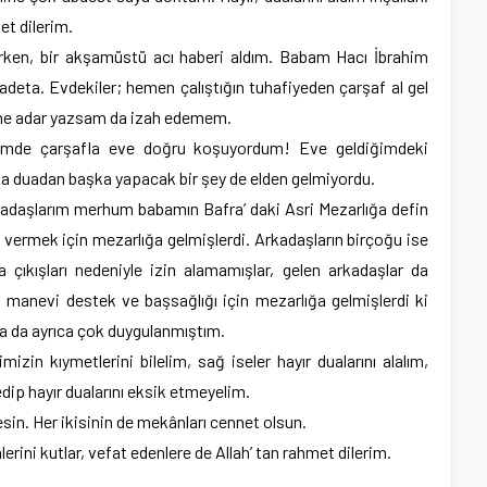
et dilerim.
ırken, bir akşamüstü acı haberi aldım. Babam Hacı İbrahim
 adeta. Evdekiler; hemen çalıştığın tuhafiyeden çarşaf al gel
da ne adar yazsam da izah edemem.
i, elimde çarşafla eve doğru koşuyordum! Eve geldiğimdeki
a duadan başka yapacak bir şey de elden gelmiyordu.
rkadaşlarım merhum babamın Bafra’ daki Asri Mezarlığa defin
 vermek için mezarlığa gelmişlerdi. Arkadaşların birçoğu ise
na çıkışları nedeniyle izin alamamışlar, gelen arkadaşlar da
 manevi destek ve başsağlığı için mezarlığa gelmişlerdi ki
nda da ayrıca çok duygulanmıştım.
izin kıymetlerini bilelim, sağ iseler hayır dualarını alalım,
edip hayır dualarını eksik etmeyelim.
sin. Her ikisinin de mekânları cennet olsun.
erini kutlar, vefat edenlere de Allah’ tan rahmet dilerim.