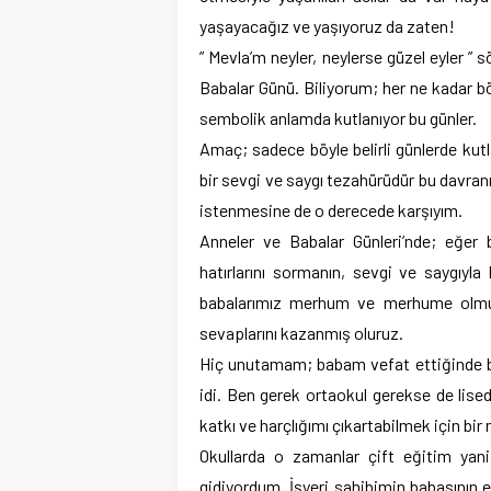
yaşayacağız ve yaşıyoruz da zaten!
” Mevla’m neyler, neylerse güzel eyler ”
Babalar Günü. Biliyorum; her ne kadar bö
sembolik anlamda kutlanıyor bu günler.
Amaç; sadece böyle belirli günlerde kut
bir sevgi ve saygı tezahürüdür bu davran
istenmesine de o derecede karşıyım.
Anneler ve Babalar Günleri’nde; eğer b
hatırlarını sormanın, sevgi ve saygıy
babalarımız merhum ve merhume olmuşl
sevaplarını kazanmış oluruz.
Hiç unutamam; babam vefat ettiğinde be
idi. Ben gerek ortaokul gerekse de lis
katkı ve harçlığımı çıkartabilmek için bi
Okullarda o zamanlar çift eğitim yani
gidiyordum. İşyeri sahibimin babasının e