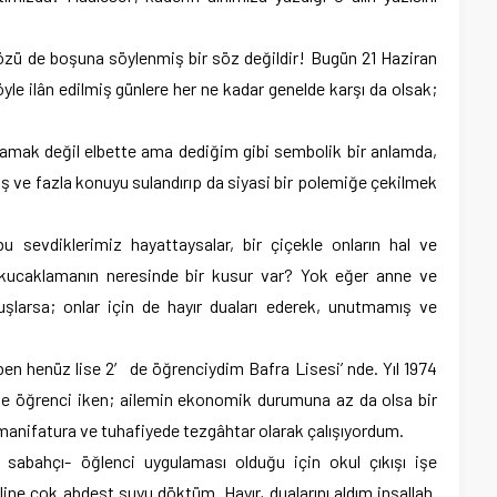
 sözü de boşuna söylenmiş bir söz değildir! Bugün 21 Haziran
yle ilân edilmiş günlere her ne kadar genelde karşı da olsak;
lamak değil elbette ama dediğim gibi sembolik bir anlamda,
ış ve fazla konuyu sulandırıp da siyasi bir polemiğe çekilmek
u sevdiklerimiz hayattaysalar, bir çiçekle onların hal ve
la kucaklamanın neresinde bir kusur var? Yok eğer anne ve
arsa; onlar için de hayır duaları ederek, unutmamış ve
n henüz lise 2′ de öğrenciydim Bafra Lisesi’ nde. Yıl 1974
ede öğrenci iken; ailemin ekonomik durumuna az da olsa bir
r manifatura ve tuhafiyede tezgâhtar olarak çalışıyordum.
 sabahçı- öğlenci uygulaması olduğu için okul çıkışı işe
line çok abdest suyu döktüm. Hayır, dualarını aldım inşallah.