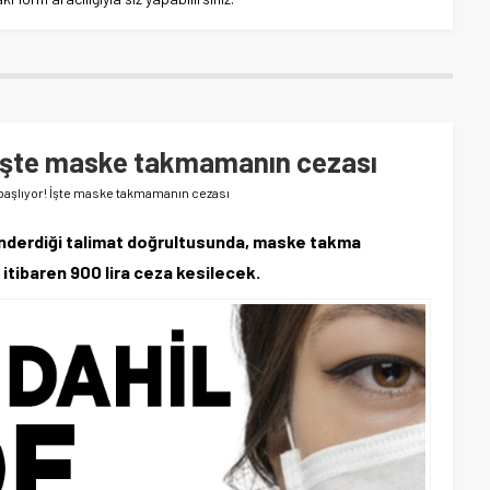
r! İşte maske takmamanın cezası
n başlıyor! İşte maske takmamanın cezası
ne gönderdiği talimat doğrultusunda, maske takma
itibaren 900 lira ceza kesilecek.