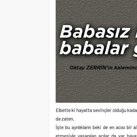
Elbette ki hayatta sevinçler olduğu kadar;
da zaten.
İşte bu ayrılıkların beki de en acısı bir a
etmesiyle yaşanılan acılar da var hayat