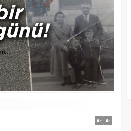
A
A
+
-