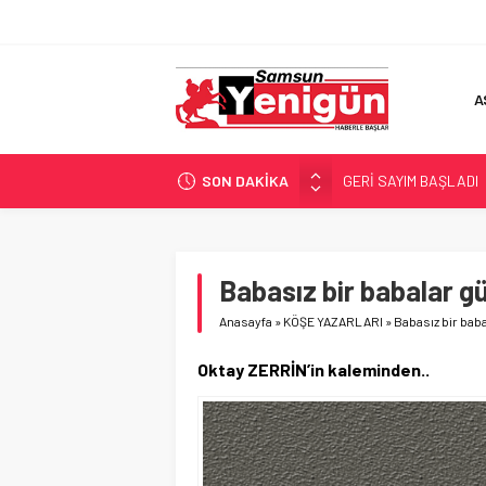
A
SON DAKİKA
GERİ SAYIM BAŞLADI
SAMSUNSPOR’DA HEDE
‘BAFRA’YA YATIRIM YAP
İŞTE FINDIK FİYATI!
Babasız bir babalar g
YÖNETİCİ SEÇERKEN
Anasayfa
»
KÖŞE YAZARLARI
»
Babasız bir bab
Oktay ZERRİN’in kaleminden..