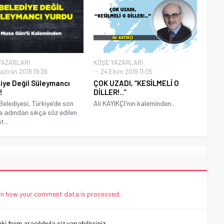
YAZARLARI
KÖŞE YAZARLARI
aziran 2018 19:26
24 Ekim 2019 11:05
iye Değil Süleymancı
ÇOK UZADI, “KESİLMELİ O
!
DİLLER!..”
Belediyesi, Türkiye’de son
Ali KAYIKÇI'nın kaleminden..
da adından sıkça söz edilen
...
n how your comment data is processed.
 form aracılığıyla siz yapabilirsiniz.