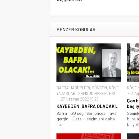
BENZER KONULAR
BAFRA HABERLERİ
,
GÜNDEM
,
KÖŞE
KÖŞE 
YAZARLARI
,
SAMSUN HABERLERİ
3 Ağ
27 Haziran 2022 19:25
Çay b
KAYBEDEN, BAFRA OLACAK!..
başlı
Bafra TSO seçimleri öncesi hava
Seninl
gergin… Üstelik seçimlere daha
burala
üç...
bu yoll