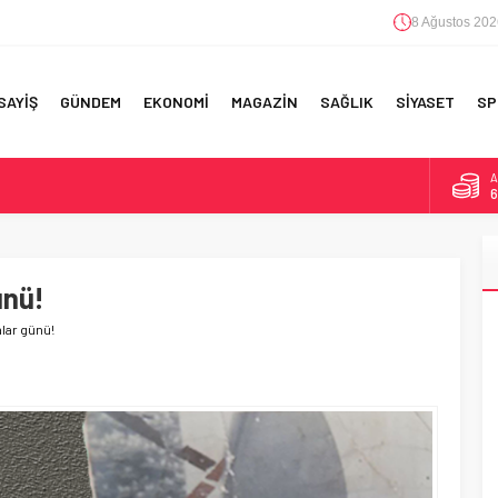
8 Ağustos 202
SAYİŞ
GÜNDEM
EKONOMİ
MAGAZİN
SAĞLIK
SİYASET
SP
A
6
F 5’İNCİLİK!
B
1
IN!’
ünü!
D
4
 YAPILAN EN BÜYÜK HATALAR
alar günü!
E
5