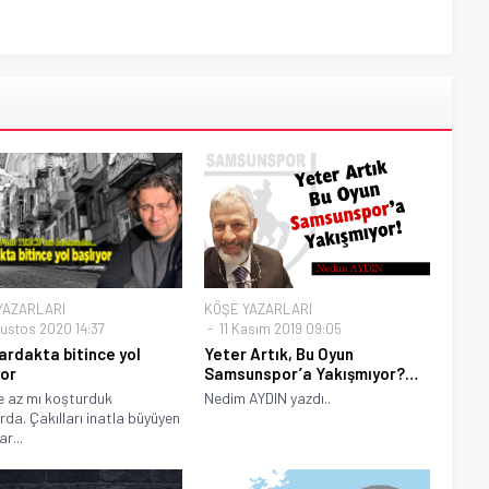
YAZARLARI
KÖŞE YAZARLARI
ustos 2020 14:37
11 Kasım 2019 09:05
ardakta bitince yol
Yeter Artık, Bu Oyun
yor
Samsunspor’a Yakışmıyor?…
e az mı koşturduk
Nedim AYDIN yazdı..
rda. Çakılları inatla büyüyen
ar...