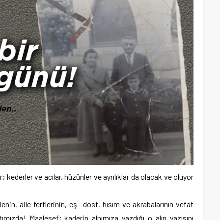
 kederler ve acılar, hüzünler ve ayrılıklar da olacak ve oluyor
ilenin, aile fertlerinin, eş- dost, hısım ve akrabalarının vefat
ımızda! Maalesef; kaderin alnımıza yazdığı o alın yazısını