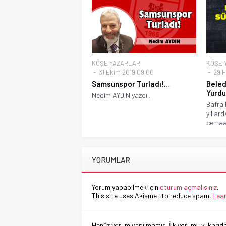
KÖŞE YAZARLARI
KÖŞE 
31 Ekim 2019 09:00
29 H
Samsunspor Turladı!…
Beled
Yurdu
Nedim AYDIN yazdı..
Bafra 
yıllar
cemaat
YORUMLAR
Yorum yapabilmek için
oturum açmalısınız
.
This site uses Akismet to reduce spam.
Lear
Henüz yorum yapılmamış. İlk yorumu yukarıdaki