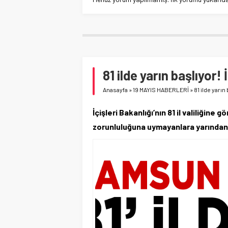
81 ilde yarın başlıyo
Anasayfa
»
19 MAYIS HABERLERİ
»
81 ilde yarı
İçişleri Bakanlığı’nın 81 il valiliği
zorunluluğuna uymayanlara yarından 