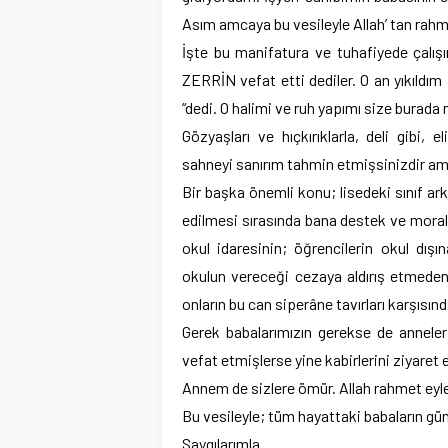
Asım amcaya bu vesileyle Allah’ tan rahm
İşte bu manifatura ve tuhafiyede çalış
ZERRİN vefat etti dediler. O an yıkıldım
“dedi. O halimi ve ruh yapımı size bura
Gözyaşları ve hıçkırıklarla, deli gib
sahneyi sanırım tahmin etmişsinizdir am
Bir başka önemli konu; lisedeki sınıf a
edilmesi sırasında bana destek ve moral
okul idaresinin; öğrencilerin okul dışı
okulun vereceği cezaya aldırış etmeden
onların bu can siperâne tavırları karşısı
Gerek babalarımızın gerekse de annelerim
vefat etmişlerse yine kabirlerini ziyaret 
Annem de sizlere ömür. Allah rahmet eyle
Bu vesileyle; tüm hayattaki babaların günl
Saygılarımla.