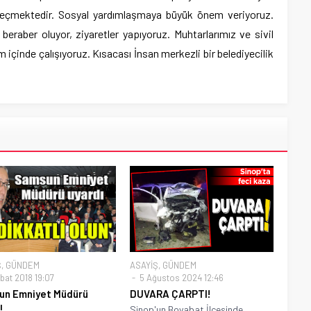
 geçmektedir. Sosyal yardımlaşmaya büyük önem veriyoruz.
 beraber oluyor, ziyaretler yapıyoruz. Muhtarlarımız ve sivil
m içinde çalışıyoruz. Kısacası İnsan merkezli bir belediyecilik
Ş
,
GÜNDEM
ASAYİŞ
,
GÜNDEM
bat 2018 19:07
5 Ağustos 2024 12:46
un Emniyet Müdürü
DUVARA ÇARPTI!
ı
Sinop'un Boyabat İlçesinde