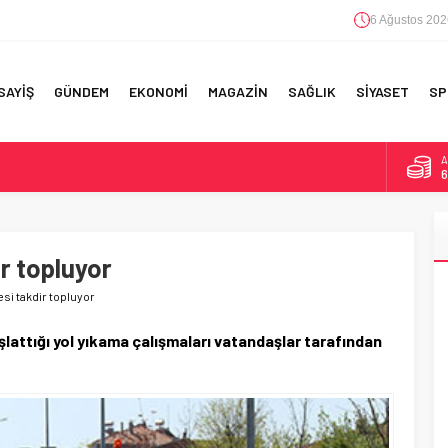
6 Ağustos 202
SAYİŞ
GÜNDEM
EKONOMİ
MAGAZİN
SAĞLIK
SİYASET
SP
B
1
F 5’İNCİLİK!
D
4
IN!’
ir topluyor
E
5
 YAPILAN EN BÜYÜK HATALAR
si takdir topluyor
A
6
lattığı yol yıkama çalışmaları vatandaşlar tarafından