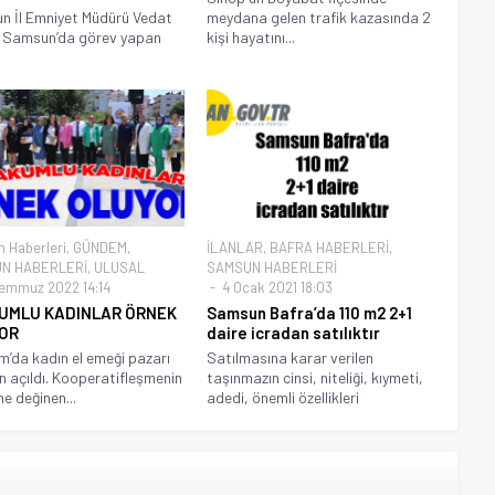
 İl Emniyet Müdürü Vedat
meydana gelen trafik kazasında 2
, Samsun’da görev yapan
kişi hayatını...
 Haberleri
,
GÜNDEM
,
İLANLAR
,
BAFRA HABERLERİ
,
N HABERLERİ
,
ULUSAL
SAMSUN HABERLERİ
emmuz 2022 14:14
4 Ocak 2021 18:03
UMLU KADINLAR ÖRNEK
Samsun Bafra’da 110 m2 2+1
OR
daire icradan satılıktır
’da kadın el emeği pazarı
Satılmasına karar verilen
n açıldı. Kooperatifleşmenin
taşınmazın cinsi, niteliği, kıymeti,
e değinen...
adedi, önemli özellikleri