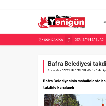
A
SON DAKİKA
GERİ SAYIM BAŞLADI
SAMSUNSPOR’DA HEDE
‘BAFRA’YA YATIRIM YAP
İŞTE FINDIK FİYATI!
Bafra Belediyesi takd
YÖNETİCİ SEÇERKEN
Anasayfa
»
BAFRA HABERLERİ
»
Bafra Belediye
Bafra Belediyesinin mahallelerde baş
takdirle karşılandı