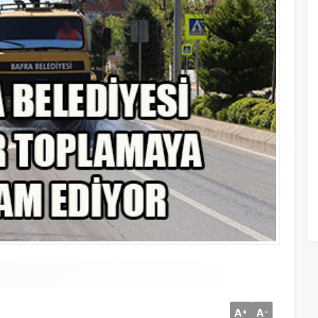
A
A
+
-