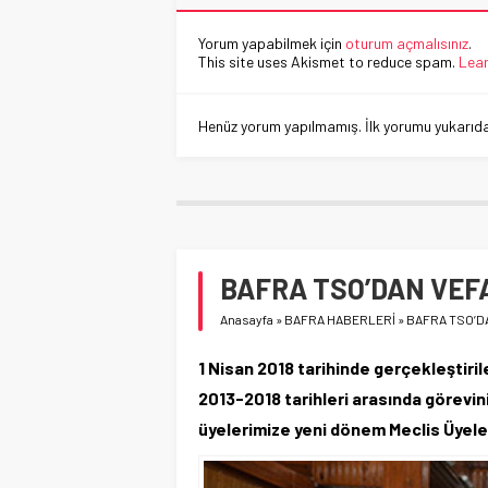
Yorum yapabilmek için
oturum açmalısınız
.
This site uses Akismet to reduce spam.
Lear
Henüz yorum yapılmamış. İlk yorumu yukarıdaki
BAFRA TSO’DAN VEF
Anasayfa
»
BAFRA HABERLERİ
»
BAFRA TSO’D
1 Nisan 2018 tarihinde gerçekleştiri
2013-2018 tarihleri arasında görevini
üyelerimize yeni dönem Meclis Üyeleri