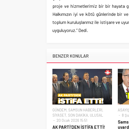
proje ve hizmetlerimiz bir bir hayata
Halkımızın iyi ve kötü günlerinde bir ve
toplum kuruluşlarımız ile istişare ve uyu
uyguluyoruz.” Dedi.
BENZER KONULAR
GÜNDEM
,
SAMSUN HABERLERİ
,
ASAYİ
SİYASET
,
SON DAKİKA
,
ULUSAL
8 Şu
20 Ocak 2026 15:51
Sams
AK PARTİ’DEN İSTİFA ETTİ!
uyard