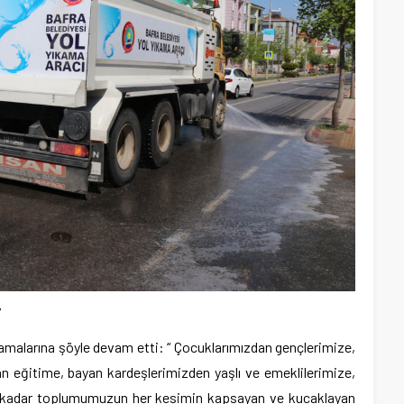
”
lamalarına şöyle devam etti: “ Çocuklarımızdan gençlerimize,
an eğitime, bayan kardeşlerimizden yaşlı ve emeklilerimize,
e kadar toplumumuzun her kesimin kapsayan ve kucaklayan