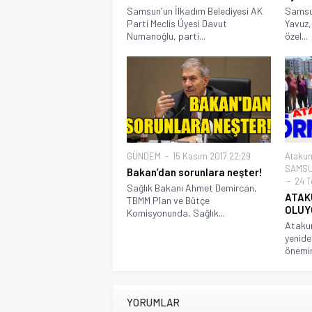
Samsun'un İlkadım Belediyesi AK
Samsun
Parti Meclis Üyesi Davut
Yavuz
Numanoğlu, parti...
özel...
GÜNDEM
15 Kasım 2017 22:29
Atakum
SAMSU
Bakan’dan sorunlara neşter!
24 T
Sağlık Bakanı Ahmet Demircan,
ATAK
TBMM Plan ve Bütçe
OLUY
Komisyonunda, Sağlık...
Atakum
yenide
önemin
YORUMLAR