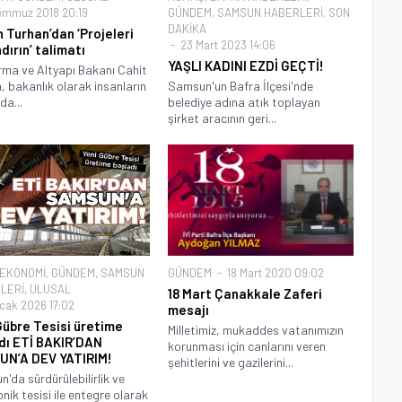
emmuz 2018 20:19
GÜNDEM
,
SAMSUN HABERLERİ
,
SON
DAKİKA
 Turhan’dan ‘Projeleri
23 Mart 2023 14:06
dırın’ talimatı
YAŞLI KADINI EZDİ GEÇTİ!
rma ve Altyapı Bakanı Cahit
, bakanlık olarak insanların
Samsun'un Bafra İlçesi'nde
da...
belediye adına atık toplayan
şirket aracının geri...
EKONOMİ
,
GÜNDEM
,
SAMSUN
GÜNDEM
18 Mart 2020 09:02
LERİ
,
ULUSAL
18 Mart Çanakkale Zaferi
cak 2026 17:02
mesajı
Gübre Tesisi üretime
Milletimiz, mukaddes vatanımızın
dı ETİ BAKIR’DAN
korunması için canlarını veren
N’A DEV YATIRIM!
şehitlerini ve gazilerini...
'da sürdürülebilirlik ve
onik tesisi ile entegre olarak