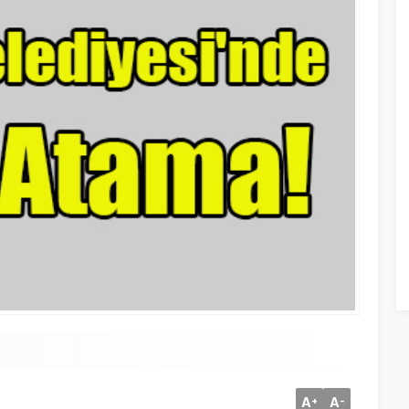
A
A
+
-