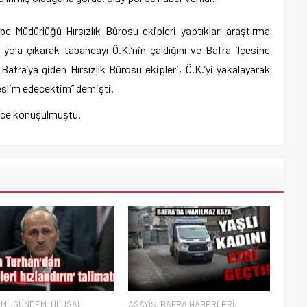
Müdürlüğü Hırsızlık Bürosu ekipleri yaptıkları araştırma
yola çıkarak tabancayı Ö.K.’nin çaldığını ve Bafra ilçesine
Bafra’ya giden Hırsızlık Bürosu ekipleri, Ö.K.’yi yakalayarak
 teslim edecektim” demişti.
erce konuşulmuştu.
Mİ
,
GÜNDEM
,
ULUSAL
ASAYİŞ
,
BAFRA HABERLERİ
,