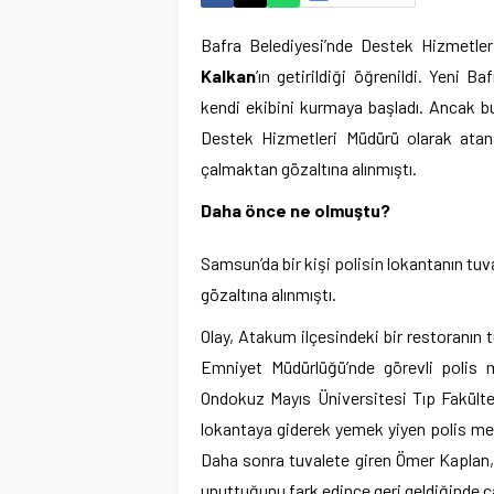
Bafra Belediyesi’nde Destek Hizmetle
Kalkan
’ın getirildiği öğrenildi. Yeni 
kendi ekibini kurmaya başladı. Ancak b
Destek Hizmetleri Müdürü olarak ata
çalmaktan gözaltına alınmıştı.
Daha önce ne olmuştu?
Samsun’da bir kişi polisin lokantanın tuv
gözaltına alınmıştı.
Olay, Atakum ilçesindeki bir restoranın
Emniyet Müdürlüğü’nde görevli polis 
Ondokuz Mayıs Üniversitesi Tıp Fakülte
lokantaya giderek yemek yiyen polis mem
Daha sonra tuvalete giren Ömer Kaplan, ta
unuttuğunu fark edince geri geldiğinde ça