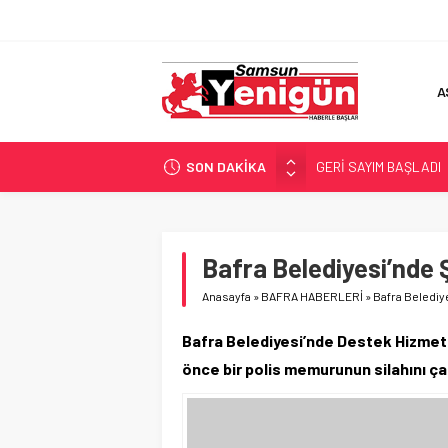
A
SON DAKİKA
GERİ SAYIM BAŞLADI
SAMSUNSPOR’DA HEDE
‘BAFRA’YA YATIRIM YAP
İŞTE FINDIK FİYATI!
Bafra Belediyesi’nde
YÖNETİCİ SEÇERKEN
Anasayfa
»
BAFRA HABERLERİ
»
Bafra Belediy
Bafra Belediyesi’nde Destek Hizmet
önce bir polis memurunun silahını ça