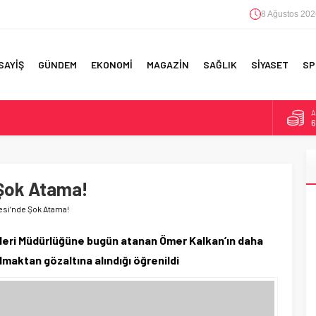
8 Ağustos 202
SAYİŞ
GÜNDEM
EKONOMİ
MAGAZİN
SAĞLIK
SİYASET
SP
A
6
F 5’İNCİLİK!
B
1
IN!’
 Şok Atama!
D
4
 YAPILAN EN BÜYÜK HATALAR
esi’nde Şok Atama!
E
5
leri Müdürlüğüne bugün atanan Ömer Kalkan’ın daha
lmaktan gözaltına alındığı öğrenildi