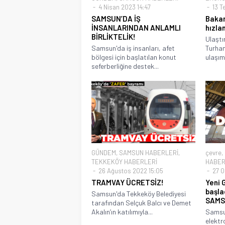
4 Nisan 2023 14:47
13 T
SAMSUN’DA İŞ
Bakan
İNSANLARINDAN ANLAMLI
hızlan
BİRLİKTELİK!
Ulaştı
Samsun'da iş insanları, afet
Turhan
bölgesi için başlatılan konut
ulaşım
seferberliğine destek...
GÜNDEM
,
SAMSUN HABERLERİ
,
çevre
,
TEKKEKÖY HABERLERİ
HABER
26 Ağustos 2022 15:05
27 O
TRAMVAY ÜCRETSİZ!
Yeni 
başla
Samsun'da Tekkeköy Belediyesi
SAMSU
tarafından Selçuk Balcı ve Demet
Akalın’ın katılımıyla...
Samsun
elektr