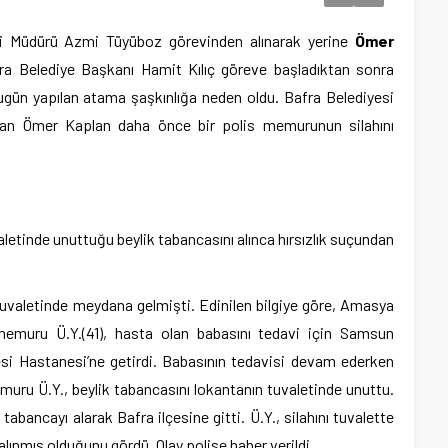
ri Müdürü Azmi Tüyüboz görevinden alınarak yerine
Ömer
Bafra Belediye Başkanı Hamit Kılıç göreve başladıktan sonra
ugün yapılan atama şaşkınlığa neden oldu. Bafra Belediyesi
nan Ömer Kaplan daha önce bir polis memurunun silahını
aletinde unuttuğu beylik tabancasını alınca hırsızlık suçundan
 tuvaletinde meydana gelmişti. Edinilen bilgiye göre, Amasya
memuru Ü.Y.(41), hasta olan babasını tedavi için Samsun
si Hastanesi’ne getirdi. Babasının tedavisi devam ederken
uru Ü.Y., beylik tabancasını lokantanın tuvaletinde unuttu.
bancayı alarak Bafra ilçesine gitti. Ü.Y., silahını tuvalette
lınmış olduğunu gördü. Olay polise haber verildi.