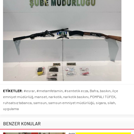
ETİKETLER:
#esrar
,
#metamfetamin
,
#sentetik ecza
,
Bafra
,
baskın
,
ilçe
emniyet müdürlüğ
,
manset
,
narkotik
,
narkotik baskını
,
POMPALI TÜFEK
,
ruhsatsız tabanca
,
samsun
,
samsun emniyet müdürlüğü
,
sigara
,
silah
,
uygulama
BENZER KONULAR