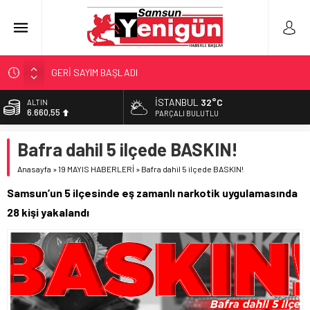
GERİ SAYIM BAŞLADI
SAMSUNSPOR’DA HEDEF 5’İNCİLİK!
İSTANBUL
32°C
ALTIN
6.660,55
‘BAFRA’YA YATIRIM YAPIN!’
PARÇALI BULUTLU
İŞTE FINDIK FİYATI!
BİST
Bafra dahil 5 ilçede BASKIN!
13.779,39
YÖNETİCİ SEÇERKEN YAPILAN EN BÜYÜK HATALAR
Anasayfa
»
19 MAYIS HABERLERİ
»
Bafra dahil 5 ilçede BASKIN!
DOLAR
47,7111
Samsun’un 5 ilçesinde eş zamanlı narkotik uygulamasında
EURO
28 kişi yakalandı
55,1881