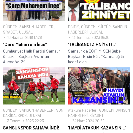
GÜNDEM
,
SAMSUN HABERLERİ
,
EĞİTİM
,
GÜNDEM
,
KÜLTÜR
,
SAMSUN
SİYASET
,
ULUSAL
HABERLERİ
,
ULUSAL
10 Haziran 2018 17:28
13 Temmuz 2023 16:30
“Çare Muharrem İnce”
‘TALİBANCI ZİHNİYET!..’
Cumhuriyet Halk Partisi Samsun
Samsun'da EĞİTİM-SEN Şube
önceki İl Başkanı Av.Tufan
Başkanı Ersin Gür, "Karma eğitimi
Akcagöz, 24...
hedef alan...
GÜNDEM
,
SAMSUN HABERLERİ
,
SON
Atakum Haberleri
,
GÜNDEM
,
SAMSUN
DAKİKA
,
SPOR
,
ULUSAL
HABERLERİ
,
SİYASET
3 Temmuz 2025 22:23
24 Mart 2024 20:59
SAMSUNSPOR SAHAYA İNDİ!
‘HAYDİ ATAKUM KAZANSIN!..’