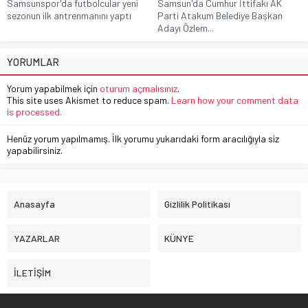
Samsunspor'da futbolcular yeni
Samsun'da Cumhur İttifakı AK
sezonun ilk antrenmanını yaptı
Parti Atakum Belediye Başkan
Adayı Özlem...
YORUMLAR
Yorum yapabilmek için
oturum açmalısınız
.
This site uses Akismet to reduce spam.
Learn how your comment data
is processed.
Henüz yorum yapılmamış. İlk yorumu yukarıdaki form aracılığıyla siz
yapabilirsiniz.
Anasayfa
Gizlilik Politikası
YAZARLAR
KÜNYE
İLETİŞİM