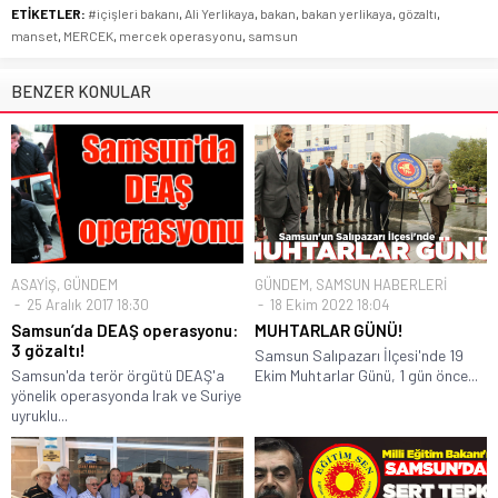
ETİKETLER:
#içişleri bakanı
,
Ali Yerlikaya
,
bakan
,
bakan yerlikaya
,
gözaltı
,
manset
,
MERCEK
,
mercek operasyonu
,
samsun
BENZER KONULAR
ASAYİŞ
,
GÜNDEM
GÜNDEM
,
SAMSUN HABERLERİ
25 Aralık 2017 18:30
18 Ekim 2022 18:04
Samsun’da DEAŞ operasyonu:
MUHTARLAR GÜNÜ!
3 gözaltı!
Samsun Salıpazarı İlçesi'nde 19
Samsun'da terör örgütü DEAŞ'a
Ekim Muhtarlar Günü, 1 gün önce...
yönelik operasyonda Irak ve Suriye
uyruklu...