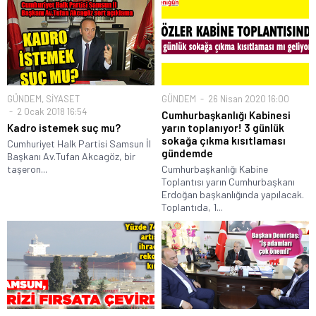
GÜNDEM
,
SİYASET
GÜNDEM
26 Nisan 2020 16:00
2 Ocak 2018 16:54
Cumhurbaşkanlığı Kabinesi
Kadro istemek suç mu?
yarın toplanıyor! 3 günlük
sokağa çıkma kısıtlaması
Cumhuriyet Halk Partisi Samsun İl
gündemde
Başkanı Av.Tufan Akcagöz, bir
taşeron...
Cumhurbaşkanlığı Kabine
Toplantısı yarın Cumhurbaşkanı
Erdoğan başkanlığında yapılacak.
Toplantıda, 1...