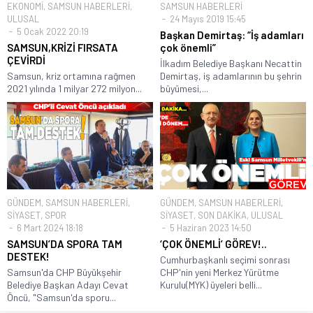
EKONOMİ
,
SAMSUN HABERLERİ
,
SAMSUN HABERLERİ
ULUSAL
24 Mayıs 2019 15:45
5 Ocak 2022 20:19
Başkan Demirtaş: “İş adamları
SAMSUN,KRİZİ FIRSATA
çok önemli”
ÇEVİRDİ
İlkadım Belediye Başkanı Necattin
Samsun, kriz ortamına rağmen
Demirtaş, iş adamlarının bu şehrin
2021 yılında 1 milyar 272 milyon...
büyümesi,...
GÜNDEM
,
SAMSUN HABERLERİ
,
GÜNDEM
,
SAMSUN HABERLERİ
,
SİYASET
,
SPOR
SİYASET
,
SON DAKİKA
,
ULUSAL
6 Mart 2024 18:18
5 Haziran 2023 14:50
SAMSUN’DA SPORA TAM
‘ÇOK ÖNEMLİ’ GÖREV!..
DESTEK!
Cumhurbaşkanlı seçimi sonrası
Samsun'da CHP Büyükşehir
CHP'nin yeni Merkez Yürütme
Belediye Başkan Adayı Cevat
Kurulu(MYK) üyeleri belli...
Öncü, "Samsun'da sporu...