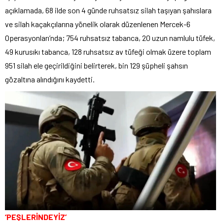
açıklamada, 68 ilde son 4 günde ruhsatsız silah taşıyan şahıslara
ve silah kaçakçılarına yönelik olarak düzenlenen Mercek-6
Operasyonları’nda; 754 ruhsatsız tabanca, 20 uzun namlulu tüfek,
49 kurusıkı tabanca, 128 ruhsatsız av tüfeği olmak üzere toplam
951 silah ele geçirildiğini belirterek, bin 129 şüpheli şahsın
gözaltına alındığını kaydetti.
‘PEŞLERİNDEYİZ’