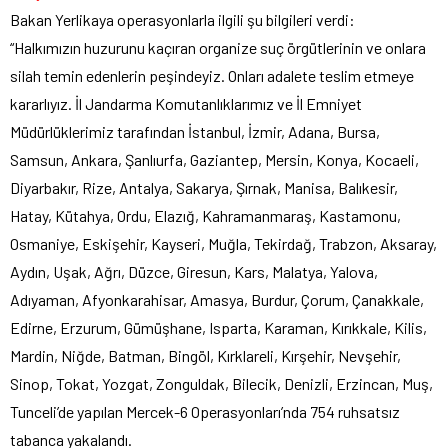
Bakan Yerlikaya operasyonlarla ilgili şu bilgileri verdi:
“Halkımızın huzurunu kaçıran organize suç örgütlerinin ve onlara
silah temin edenlerin peşindeyiz. Onları adalete teslim etmeye
kararlıyız. İl Jandarma Komutanlıklarımız ve İl Emniyet
Müdürlüklerimiz tarafından İstanbul, İzmir, Adana, Bursa,
Samsun, Ankara, Şanlıurfa, Gaziantep, Mersin, Konya, Kocaeli,
Diyarbakır, Rize, Antalya, Sakarya, Şırnak, Manisa, Balıkesir,
Hatay, Kütahya, Ordu, Elazığ, Kahramanmaraş, Kastamonu,
Osmaniye, Eskişehir, Kayseri, Muğla, Tekirdağ, Trabzon, Aksaray,
Aydın, Uşak, Ağrı, Düzce, Giresun, Kars, Malatya, Yalova,
Adıyaman, Afyonkarahisar, Amasya, Burdur, Çorum, Çanakkale,
Edirne, Erzurum, Gümüşhane, Isparta, Karaman, Kırıkkale, Kilis,
Mardin, Niğde, Batman, Bingöl, Kırklareli, Kırşehir, Nevşehir,
Sinop, Tokat, Yozgat, Zonguldak, Bilecik, Denizli, Erzincan, Muş,
Tunceli’de yapılan Mercek-6 Operasyonları’nda 754 ruhsatsız
tabanca yakalandı.