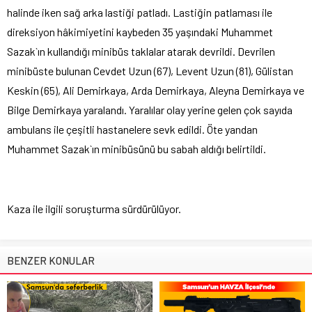
halinde iken sağ arka lastiği patladı. Lastiğin patlaması ile
direksiyon hâkimiyetini kaybeden 35 yaşındaki Muhammet
Sazak`ın kullandığı minibüs taklalar atarak devrildi. Devrilen
minibüste bulunan Cevdet Uzun (67), Levent Uzun (81), Gülistan
Keskin (65), Ali Demirkaya, Arda Demirkaya, Aleyna Demirkaya ve
Bilge Demirkaya yaralandı. Yaralılar olay yerine gelen çok sayıda
ambulans ile çeşitli hastanelere sevk edildi. Öte yandan
Muhammet Sazak`ın minibüsünü bu sabah aldığı belirtildi.
Kaza ile ilgili soruşturma sürdürülüyor.
BENZER KONULAR