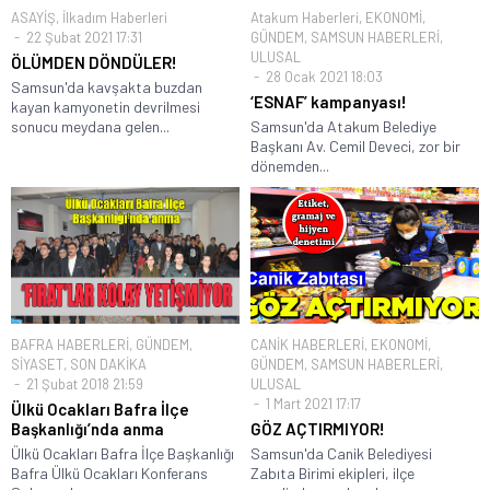
ASAYİŞ
,
İlkadım Haberleri
Atakum Haberleri
,
EKONOMİ
,
22 Şubat 2021 17:31
GÜNDEM
,
SAMSUN HABERLERİ
,
ULUSAL
ÖLÜMDEN DÖNDÜLER!
28 Ocak 2021 18:03
Samsun'da kavşakta buzdan
‘ESNAF’ kampanyası!
kayan kamyonetin devrilmesi
sonucu meydana gelen...
Samsun'da Atakum Belediye
Başkanı Av. Cemil Deveci, zor bir
dönemden...
BAFRA HABERLERİ
,
GÜNDEM
,
CANİK HABERLERİ
,
EKONOMİ
,
SİYASET
,
SON DAKİKA
GÜNDEM
,
SAMSUN HABERLERİ
,
21 Şubat 2018 21:59
ULUSAL
1 Mart 2021 17:17
Ülkü Ocakları Bafra İlçe
Başkanlığı’nda anma
GÖZ AÇTIRMIYOR!
Ülkü Ocakları Bafra İlçe Başkanlığı
Samsun'da Canik Belediyesi
Bafra Ülkü Ocakları Konferans
Zabıta Birimi ekipleri, ilçe