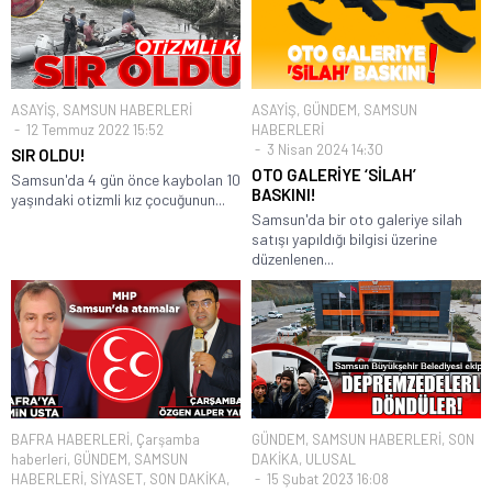
ASAYİŞ
,
SAMSUN HABERLERİ
ASAYİŞ
,
GÜNDEM
,
SAMSUN
12 Temmuz 2022 15:52
HABERLERİ
3 Nisan 2024 14:30
SIR OLDU!
OTO GALERİYE ‘SİLAH’
Samsun'da 4 gün önce kaybolan 10
BASKINI!
yaşındaki otizmli kız çocuğunun...
Samsun'da bir oto galeriye silah
satışı yapıldığı bilgisi üzerine
düzenlenen...
BAFRA HABERLERİ
,
Çarşamba
GÜNDEM
,
SAMSUN HABERLERİ
,
SON
haberleri
,
GÜNDEM
,
SAMSUN
DAKİKA
,
ULUSAL
HABERLERİ
,
SİYASET
,
SON DAKİKA
,
15 Şubat 2023 16:08