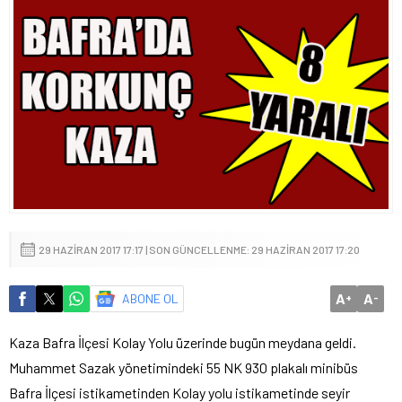
29 HAZIRAN 2017 17:17 | SON GÜNCELLENME: 29 HAZIRAN 2017 17:20
A
A
ABONE OL
+
-
Kaza Bafra İlçesi Kolay Yolu üzerinde bugün meydana geldi.
Muhammet Sazak yönetimindeki 55 NK 930 plakalı minibüs
Bafra İlçesi istikametinden Kolay yolu istikametinde seyir