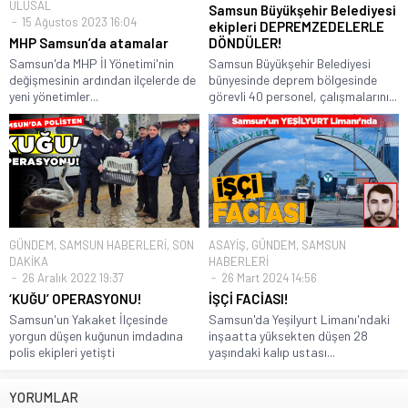
ULUSAL
Samsun Büyükşehir Belediyesi
15 Ağustos 2023 16:04
ekipleri DEPREMZEDELERLE
MHP Samsun’da atamalar
DÖNDÜLER!
Samsun'da MHP İl Yönetimi'nin
Samsun Büyükşehir Belediyesi
değişmesinin ardından ilçelerde de
bünyesinde deprem bölgesinde
yeni yönetimler...
görevli 40 personel, çalışmalarını...
GÜNDEM
,
SAMSUN HABERLERİ
,
SON
ASAYİŞ
,
GÜNDEM
,
SAMSUN
DAKİKA
HABERLERİ
26 Aralık 2022 19:37
26 Mart 2024 14:56
‘KUĞU’ OPERASYONU!
İŞÇİ FACİASI!
Samsun'un Yakaket İlçesinde
Samsun'da Yeşilyurt Limanı'ndaki
yorgun düşen kuğunun imdadına
inşaatta yüksekten düşen 28
polis ekipleri yetişti
yaşındaki kalıp ustası...
YORUMLAR