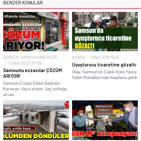
BENZER KONULAR
GÜNDEM
,
SAMSUN HABERLERİ
ASAYİŞ
1 Mart 2019 15:35
1 Şubat 2023 20:06
Uyuşturucu ticaretine gözaltı
Samsunlu eczacılar ÇÖZÜM
Olay, Samsun'un Canik ilçesi Yavuz
ARIYOR!
Selim Mahallesi'nde meydana geldi
Samsun Eczacı Odası Başkanı
Karacan, ilaca erişim, ilaç yokluğu,
artan...