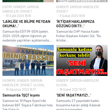
EĞİTİM
,
GÜNDEM
,
SAMSUN
GÜNDEM
,
SAMSUN HABERLERİ
,
HABERLERİ
,
SİYASET
SİYASET
10 Eylül 2024 18:18
9 Şubat 2024 19:19
‘LAİKLİĞE VE BİLİME MEYDAN
‘İKTİDAR HAKLARIMIZA
OKUMA!..’
GÖZÜNÜ DİKTİ!..’
Samsun'da EĞİTİM-SEN üyeleri,
Samsun'da CHP Havza Kadın
2024-2025 eğitim öğretim yılı
Kolları Başkanı Adalet Gül, "Bu
nedeniyle yaptıkları açıklamada,...
iktidar...
EKONOMİ
,
GÜNDEM
,
SAMSUN
GÜNDEM
,
SAMSUN HABERLERİ
,
HABERLERİ
,
SİYASET
,
ULUSAL
ULUSAL
19 Ağustos 2022 16:17
18 Şubat 2021 19:07
Samsun’da ‘İŞÇİ’ kıyımı
‘SENİ YAŞATMAYIZ!..’
Samsun'un 19 Mayıs İlçesi'nde
Samsunlu 27 yaşındaki kadın,
bulunan BAT Sigara Fabrikası'nda
boşanma kararı aldığı Adanalı
Tek Gıda-İş...
eşinin kayınpederi...