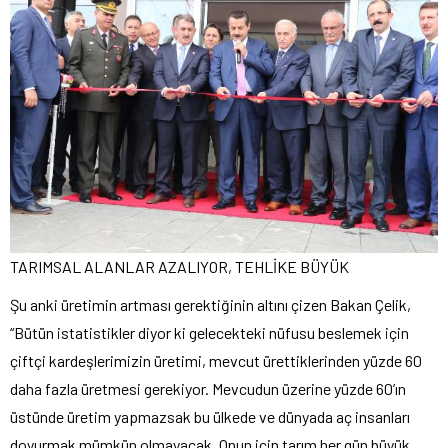
TARIMSAL ALANLAR AZALIYOR, TEHLİKE BÜYÜK
Şu anki üretimin artması gerektiğinin altını çizen Bakan Çelik,
“Bütün istatistikler diyor ki gelecekteki nüfusu beslemek için
çiftçi kardeşlerimizin üretimi, mevcut ürettiklerinden yüzde 60
daha fazla üretmesi gerekiyor. Mevcudun üzerine yüzde 60’ın
üstünde üretim yapmazsak bu ülkede ve dünyada aç insanları
doyurmak mümkün olmayacak. Onun için tarım her gün büyük