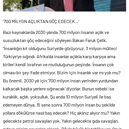
‘700 MİLYON AÇLIKTAN GÖÇ EDECEK…’
Bazı kaynaklarda 2030 yılında 700 milyon insanın açlık ve
susuzluktan göç edeceğini söyleyen Bakan Faruk Çelik,
“İnsanlığın kıt olduğunu Suriye’de görüyoruz. 3 milyon mülteci
Türkiye’ye sığındı. Afrika’da insanlar açlıkla karşı karşıya ama
birileri kendi israfının ve mutluluğunun peşinde. İnsanın çok
olması bir şey ifade etmiyor. Bizim için insanlık var mı yok mu?
Bu önemli. 2030 yılı için ‘700 milyon insan yerinden yurdundan
kalkacak başka yerlere sığınacak’ diyorlar. Bunun sebebi ise
kuraklık, açlık, yoksulluk. Şu anda 10 milyon Suriyeli ile baş
edemeyen dünya, 15 sene sonra 700 milyon insan bu şekilde
yollara dökülürse nasıl baş edecek? Hiç aklınız alıyor mu? Yakın
gelecekte petrol savaşları yok. Yakın gelecekte gıda savaşları,
gıdaya erişim savaşları olacak. Böyle büyük bir tehlike var. Onun