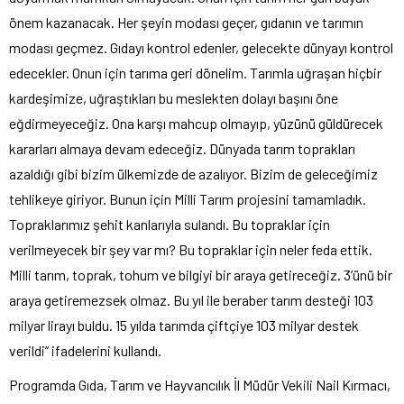
önem kazanacak. Her şeyin modası geçer, gıdanın ve tarımın
modası geçmez. Gıdayı kontrol edenler, gelecekte dünyayı kontrol
edecekler. Onun için tarıma geri dönelim. Tarımla uğraşan hiçbir
kardeşimize, uğraştıkları bu meslekten dolayı başını öne
eğdirmeyeceğiz. Ona karşı mahcup olmayıp, yüzünü güldürecek
kararları almaya devam edeceğiz. Dünyada tarım toprakları
azaldığı gibi bizim ülkemizde de azalıyor. Bizim de geleceğimiz
tehlikeye giriyor. Bunun için Milli Tarım projesini tamamladık.
Topraklarımız şehit kanlarıyla sulandı. Bu topraklar için
verilmeyecek bir şey var mı? Bu topraklar için neler feda ettik.
Milli tarım, toprak, tohum ve bilgiyi bir araya getireceğiz. 3’ünü bir
araya getiremezsek olmaz. Bu yıl ile beraber tarım desteği 103
milyar lirayı buldu. 15 yılda tarımda çiftçiye 103 milyar destek
verildi” ifadelerini kullandı.
Programda Gıda, Tarım ve Hayvancılık İl Müdür Vekili Nail Kırmacı,