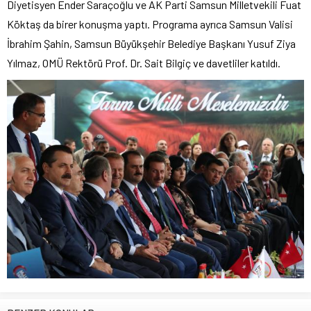
Diyetisyen Ender Saraçoğlu ve AK Parti Samsun Milletvekili Fuat
Köktaş da birer konuşma yaptı. Programa ayrıca Samsun Valisi
İbrahim Şahin, Samsun Büyükşehir Belediye Başkanı Yusuf Ziya
Yılmaz, OMÜ Rektörü Prof. Dr. Sait Bilgiç ve davetliler katıldı.