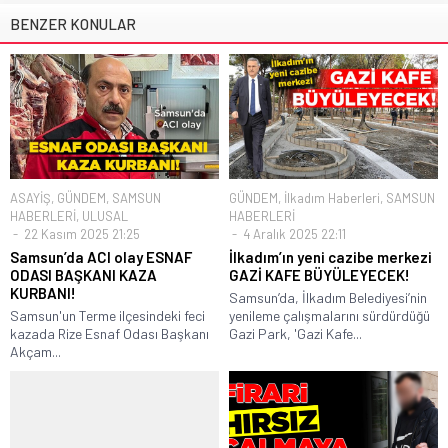
BENZER KONULAR
ASAYİŞ
,
GÜNDEM
,
SAMSUN
GÜNDEM
,
İlkadım Haberleri
,
SAMSUN
HABERLERİ
,
ULUSAL
HABERLERİ
22 Kasım 2025 21:25
4 Aralık 2025 22:11
Samsun’da ACI olay ESNAF
İlkadım’ın yeni cazibe merkezi
ODASI BAŞKANI KAZA
GAZİ KAFE BÜYÜLEYECEK!
KURBANI!
Samsun’da, İlkadım Belediyesi’nin
Samsun'un Terme ilçesindeki feci
yenileme çalışmalarını sürdürdüğü
kazada Rize Esnaf Odası Başkanı
Gazi Park, 'Gazi Kafe...
Akçam...