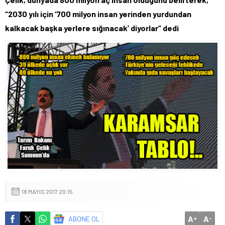
“2030 yılı için ‘700 milyon insan yerinden yurdundan
kalkacak başka yerlere sığınacak’ diyorlar” dedi
18 MAYIS 2017 20:15
A
A
ABONE OL
+
-