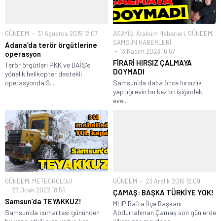
GÜNDEM
31 Ağustos 2015 12:07
ASAYİŞ
,
Atakum Haberleri
,
GÜNDEM
,
SAMSUN HABERLERİ
Adana’da terör örgütlerine
13 Kasım 2023 16:57
operasyon
FİRARİ HIRSIZ ÇALMAYA
Terör örgütleri PKK ve DAİŞ'e
DOYMADI
yönelik helikopter destekli
operasyonda 9...
Samsun'da daha önce hırsızlık
yaptığı evin bu kez bitişiğindeki
eve...
GÜNDEM
,
METEOROLOJİ
GÜNDEM
23 Aralık 2016 12:09
23 Ocak 2022 18:55
ÇAMAŞ: BAŞKA TÜRKİYE YOK!
Samsun’da TEYAKKUZ!
MHP Bafra İlçe Başkanı
Samsun'da cumartesi gününden
Abdurrahman Çamaş son günlerde