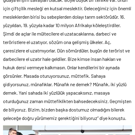
için çiftçilik mesleği en kutsal meslektir. Geleceğimiz için önemli
mesleklerden birisi bu sebeplerden dolayı tarım sektörüdür. 16.
yüzyıldan, 19. yüzyıla kadar 10 milyon Afrikalıyı köleleştirdiler.
Şimdi de açlar ile mültecilere el uzatacaklarına, darbeci ve
teröristlere el uzatıyor, sözüm ona gelişmiş ülkeler. Aç,
çaresizlere el uzatmıyorlar. Dün sömürdüler, bugün de terörist ve
darbecilere el uzatır hale geldiler. Bize kimse insan hakları ve
hukuk dersi vermeye kalkmasın. Onlar kendilerini bir aynada
görsünler. Masada oturuyorsunuz, müttefik. Sahaya
gidiyorsunuz, münafıklar. Münafık ne demek? Münafık, iki yüzlü
demek. Yani sahada iki yüzlülük yapacaksınız, masaya
oturduğunuz zaman müttefiklikten bahsedeceksiniz. Geçmişten
de biliyoruz. Bizim, bizden başka dostumuz olmadığını bilerek
geleceğe doğru yürümemiz gerektiğini biliyoruz” diye konuştu.