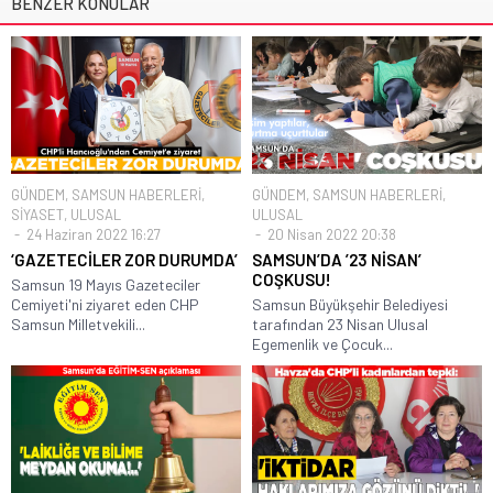
BENZER KONULAR
GÜNDEM
,
SAMSUN HABERLERİ
,
GÜNDEM
,
SAMSUN HABERLERİ
,
SİYASET
,
ULUSAL
ULUSAL
24 Haziran 2022 16:27
20 Nisan 2022 20:38
‘GAZETECİLER ZOR DURUMDA’
SAMSUN’DA ’23 NİSAN’
COŞKUSU!
Samsun 19 Mayıs Gazeteciler
Cemiyeti'ni ziyaret eden CHP
Samsun Büyükşehir Belediyesi
Samsun Milletvekili...
tarafından 23 Nisan Ulusal
Egemenlik ve Çocuk...