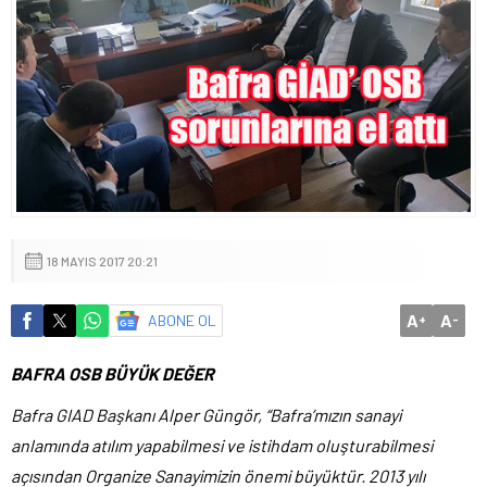
18 MAYIS 2017 20:21
A
A
ABONE OL
+
-
BAFRA OSB BÜYÜK DEĞER
Bafra GIAD Başkanı Alper Güngör, “Bafra’mızın sanayi
anlamında atılım yapabilmesi ve istihdam oluşturabilmesi
açısından Organize Sanayimizin önemi büyüktür. 2013 yılı