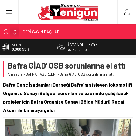
GERİ SAYIM BAŞLADI
SAMSUNSPOR’DA HEDEF 5’İNCİLİK!
İSTANBUL
31°C
BİST
13.779,39
‘BAFRA’YA YATIRIM YAPIN!’
AZ BULUTLU
İŞTE FINDIK FİYATI!
DOLAR
Bafra GİAD’ OSB sorunlarına el attı
47,7111
YÖNETİCİ SEÇERKEN YAPILAN EN BÜYÜK HATALAR
Anasayfa
»
BAFRA HABERLERİ
»
Bafra GİAD’ OSB sorunlarına el attı
EURO
55,1881
Bafra Genç İşadamları Derneği Bafra’nın işleyen lokomotifi
ALTIN
Organize Sanayi Bölgesi sorunları ve üzerinde çalışılacak
6.660,55
projeler için Bafra Organize Sanayi Bölge Müdürü Recai
Akcer ile bir araya geldi