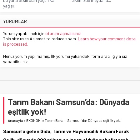
bu yana etkili olan yoğun kar
ülkemizde meydana...
yağışı...
YORUMLAR
Yorum yapabilmek için
oturum açmalısınız
.
This site uses Akismet to reduce spam.
Learn how your comment data
is processed.
Henüz yorum yapılmamış. İlk yorumu yukarıdaki form aracılığıyla siz
yapabilirsiniz.
Tarım Bakanı Samsun’da: Dünyada
eşitlik yok!
Anasayfa
»
EKONOMİ
»
Tarım Bakanı Samsun’da: Dünyada eşitlik yok!
Samsun’a gelen Gıda, Tarım ve Hayvancılık Bakanı Faruk
Çelik, dünyada 800 milyon aç insan olduğunu belirterek,