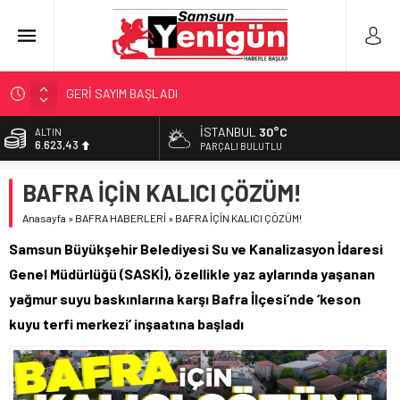
GERİ SAYIM BAŞLADI
SAMSUNSPOR’DA HEDEF 5’İNCİLİK!
İSTANBUL
30°C
ALTIN
6.623,43
‘BAFRA’YA YATIRIM YAPIN!’
PARÇALI BULUTLU
İŞTE FINDIK FİYATI!
BİST
BAFRA İÇİN KALICI ÇÖZÜM!
13.785,25
YÖNETİCİ SEÇERKEN YAPILAN EN BÜYÜK HATALAR
Anasayfa
»
BAFRA HABERLERİ
»
BAFRA İÇİN KALICI ÇÖZÜM!
DOLAR
47,7048
Samsun Büyükşehir Belediyesi Su ve Kanalizasyon İdaresi
EURO
Genel Müdürlüğü (SASKİ), özellikle yaz aylarında yaşanan
55,0748
yağmur suyu baskınlarına karşı Bafra İlçesi’nde ‘keson
kuyu terfi merkezi’ inşaatına başladı