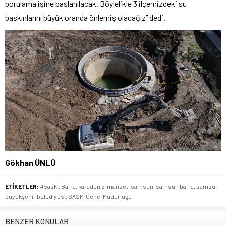
borulama işine başlanılacak. Böylelikle 3 ilçemizdeki su
baskınlarını büyük oranda önlemiş olacağız” dedi.
Gökhan ÜNLÜ
ETİKETLER:
#saski
,
Bafra
,
karadeniz
,
manset
,
samsun
,
samsun bafra
,
samsun
büyükşehir belediyesi
,
SASKİ Genel Müdürlüğü
BENZER KONULAR