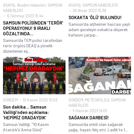
ASAYİŞ
,
İlkadım Haberleri
,
SAMSUN
ASAYİŞ
,
SAMSUN HABERLERİ
HABERLERİ
26 Nisan 2022 15:38
6 Temmuz 2023 15:44
SOKAKTA ‘ÖLÜ’ BULUNDU!
SAMSUN POLİSİNDEN ‘TERÖR’
Samsun'da alzheimer hastası yaşlı
OPERASYONU! 9 IRAKLI
adam geceleyin sokakta düşerek
GÖZALTINDA…
kafasını çarpıp...
Samsun'da TEM polisi tarafından
terör örgütü DEAŞ'a yönelik
düzenlenen eş...
GÜNDEM
10 Kasım 2020 15:03
GÜNDEM
,
METEOROLOJİ
,
SAMSUN
HABERLERİ
Son dakika… Samsun
5 Haziran 2023 14:01
Valiliği’nden açıklama:
‘HEPİMİZ ORADAYDIK’
SAĞANAK DARBESİ!
Samsun Valiliği, “10 Kasım
Samsun’da etkili olan sağanak
Atatürk’ü Anma Günü”
yağış, hayatı felç etti. Ladik'te 1...