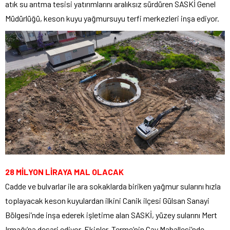
atık su arıtma tesisi yatırımlarını aralıksız sürdüren SASKİ Genel
Müdürlüğü, keson kuyu yağmursuyu terfi merkezleri inşa ediyor.
28 MİLYON LİRAYA MAL OLACAK
Cadde ve bulvarlar ile ara sokaklarda biriken yağmur sularını hızla
toplayacak keson kuyulardan ilkini Canik ilçesi Gülsan Sanayi
Bölgesi’nde inşa ederek işletime alan SASKİ, yüzey sularını Mert
Irmağı’na deşarj ediyor. Ekipler, Terme’nin Çay Mahallesi’nde