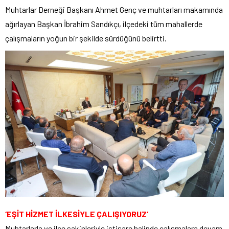
Muhtarlar Derneği Başkanı Ahmet Genç ve muhtarları makamında
ağırlayan Başkan İbrahim Sandıkçı, ilçedeki tüm mahallerde
çalışmaların yoğun bir şekilde sürdüğünü belirtti.
‘EŞİT HİZMET İLKESİYLE ÇALIŞIYORUZ’
Muhtarlarla ve ilçe sakinleriyle istişare halinde çalışmalara devam