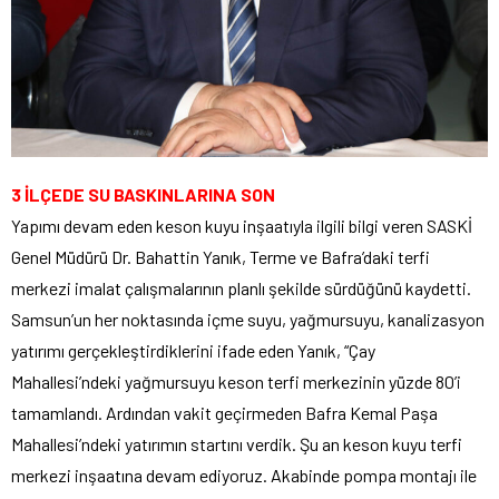
3 İLÇEDE SU BASKINLARINA SON
Yapımı devam eden keson kuyu inşaatıyla ilgili bilgi veren SASKİ
Genel Müdürü Dr. Bahattin Yanık, Terme ve Bafra’daki terfi
merkezi imalat çalışmalarının planlı şekilde sürdüğünü kaydetti.
Samsun’un her noktasında içme suyu, yağmursuyu, kanalizasyon
yatırımı gerçekleştirdiklerini ifade eden Yanık, “Çay
Mahallesi’ndeki yağmursuyu keson terfi merkezinin yüzde 80’i
tamamlandı. Ardından vakit geçirmeden Bafra Kemal Paşa
Mahallesi’ndeki yatırımın startını verdik. Şu an keson kuyu terfi
merkezi inşaatına devam ediyoruz. Akabinde pompa montajı ile