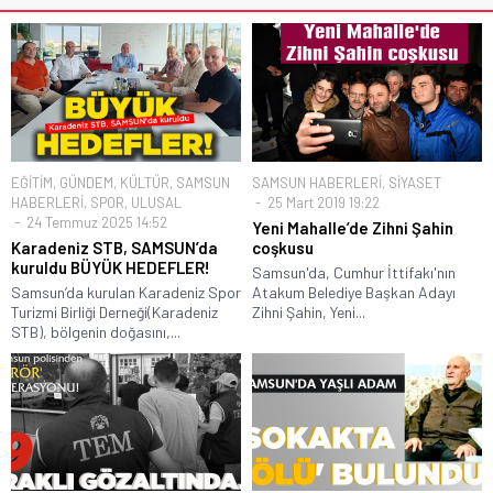
EĞİTİM
,
GÜNDEM
,
KÜLTÜR
,
SAMSUN
SAMSUN HABERLERİ
,
SİYASET
HABERLERİ
,
SPOR
,
ULUSAL
25 Mart 2019 19:22
24 Temmuz 2025 14:52
Yeni Mahalle’de Zihni Şahin
Karadeniz STB, SAMSUN’da
coşkusu
kuruldu BÜYÜK HEDEFLER!
Samsun'da, Cumhur İttifakı'nın
Samsun’da kurulan Karadeniz Spor
Atakum Belediye Başkan Adayı
Turizmi Birliği Derneği(Karadeniz
Zihni Şahin, Yeni...
STB), bölgenin doğasını,...