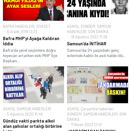
BAFRA HABERLERİ
,
SİYASET
ASAYİŞ
,
GÜNDEM
,
SAMSUN
6 Aralık 2018 12:23
HABERLERİ
,
SON DAKİKA
19 Ağustos 2022 17:28
Bafra MHP’yi Ayağa Kaldıran
İddia
Samsun’da İNTİHAR
Bafra'da yerel seçimlere doğru
Samsun'da 24 yaşındaki genç
heyecan artarken eski MHP İlçe
evlerinde kablo ile asılı halde ölü...
Başkanı...
ASAYİŞ
,
SAMSUN HABERLERİ
ASAYİŞ
,
Çarşamba haberleri
,
5 Ağustos 2020 15:49
GÜNDEM
,
SAMSUN HABERLERİ
,
SON
DAKİKA
Gündüz vakti parkta alkol
11 Nisan 2023 12:47
alan şahıslar ortalığı birbirine