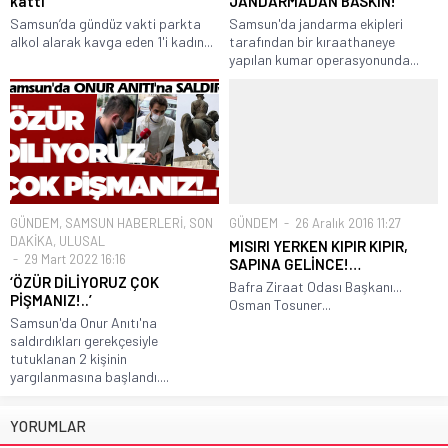
kattı
JANDARMADAN BASKIN!
Samsun’da gündüz vakti parkta
Samsun'da jandarma ekipleri
alkol alarak kavga eden 1'i kadın...
tarafından bir kıraathaneye
yapılan kumar operasyonunda...
GÜNDEM
,
SAMSUN HABERLERİ
,
SON
GÜNDEM
26 Aralık 2016 11:27
DAKİKA
,
ULUSAL
MISIRI YERKEN KIPIR KIPIR,
29 Mart 2022 16:16
SAPINA GELİNCE!…
‘ÖZÜR DİLİYORUZ ÇOK
Bafra Ziraat Odası Başkanı...
PİŞMANIZ!..’
Osman Tosuner...
Samsun'da Onur Anıtı'na
saldırdıkları gerekçesiyle
tutuklanan 2 kişinin
yargılanmasına başlandı....
YORUMLAR