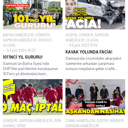
BAFRA HABERLERİ
,
GÜNDEM
,
ASAYİŞ
,
GÜNDEM
,
SAMSUN
SAMSUN HABERLERİ
,
SİYASET
,
HABERLERİ
,
ULUSAL
ULUSAL
6 Eylül 2023 15:19
9 Eylül 2024 18:07
KAVAK YOLUNDA FACİA!
101’İNCİ YIL GURURU!
Samsun'da otomobilin akaryakıt
Samsun'un Bafra İlçesi'nde
tankerine arkadan çarpması
CHP'liler partilerinin kuruluşunun
sonucu meydana gelen trafik...
101'inci yıl dönümünü kent...
GÜNDEM
,
SAMSUN HABERLERİ
,
SON
CANİK HABERLERİ
,
EĞİTİM
,
GÜNDEM
,
DAKİKA
,
SPOR
SAMSUN HABERLERİ