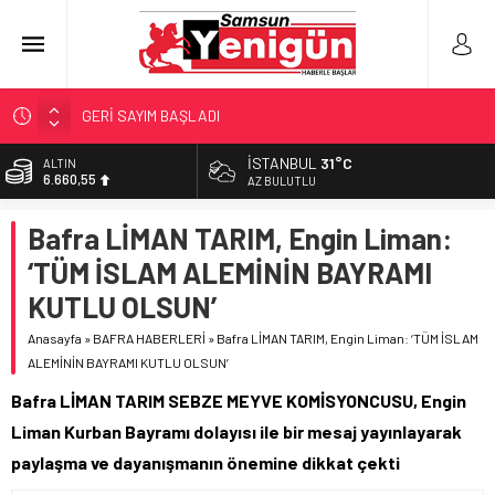
GERİ SAYIM BAŞLADI
SAMSUNSPOR’DA HEDEF 5’İNCİLİK!
İSTANBUL
31°C
ALTIN
6.660,55
‘BAFRA’YA YATIRIM YAPIN!’
AZ BULUTLU
İŞTE FINDIK FİYATI!
BİST
Bafra LİMAN TARIM, Engin Liman:
13.779,39
YÖNETİCİ SEÇERKEN YAPILAN EN BÜYÜK HATALAR
‘TÜM İSLAM ALEMİNİN BAYRAMI
DOLAR
47,7111
KUTLU OLSUN’
EURO
Anasayfa
»
BAFRA HABERLERİ
»
Bafra LİMAN TARIM, Engin Liman: ‘TÜM İSLAM
55,1881
ALEMİNİN BAYRAMI KUTLU OLSUN’
Bafra LİMAN TARIM SEBZE MEYVE KOMİSYONCUSU, Engin
Liman Kurban Bayramı dolayısı ile bir mesaj yayınlayarak
paylaşma ve dayanışmanın önemine dikkat çekti