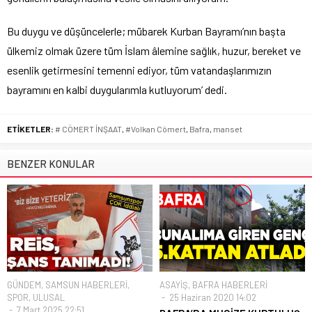
Bu duygu ve düşüncelerle; mübarek Kurban Bayramı’nın başta
ülkemiz olmak üzere tüm İslam âlemine sağlık, huzur, bereket ve
esenlik getirmesini temenni ediyor, tüm vatandaşlarımızın
bayramını en kalbi duygularımla kutluyorum’ dedi.
ETİKETLER:
# CÖMERT İNŞAAT
,
#Volkan Cömert
,
Bafra
,
manset
BENZER KONULAR
GÜNDEM
,
SAMSUN HABERLERİ
,
ASAYİŞ
,
BAFRA HABERLERİ
SPOR
,
ULUSAL
25 Haziran 2020 14:02
7 Mart 2025 22:51