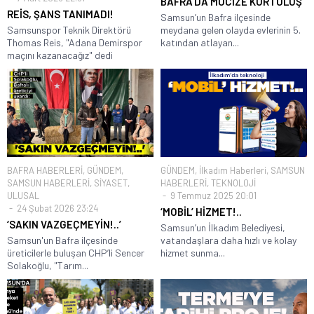
BAFRA’DA MUCİZE KURTULUŞ
REİS, ŞANS TANIMADI!
Samsun’un Bafra ilçesinde
Samsunspor Teknik Direktörü
meydana gelen olayda evlerinin 5.
Thomas Reis, "Adana Demirspor
katından atlayan...
maçını kazanacağız" dedi
BAFRA HABERLERİ
,
GÜNDEM
,
GÜNDEM
,
İlkadım Haberleri
,
SAMSUN
SAMSUN HABERLERİ
,
SİYASET
,
HABERLERİ
,
TEKNOLOJİ
ULUSAL
9 Temmuz 2025 20:01
24 Şubat 2026 23:24
‘MOBİL’ HİZMET!..
‘SAKIN VAZGEÇMEYİN!..’
Samsun’un İlkadım Belediyesi,
Samsun'un Bafra ilçesinde
vatandaşlara daha hızlı ve kolay
üreticilerle buluşan CHP’li Sencer
hizmet sunma...
Solakoğlu, "Tarım...