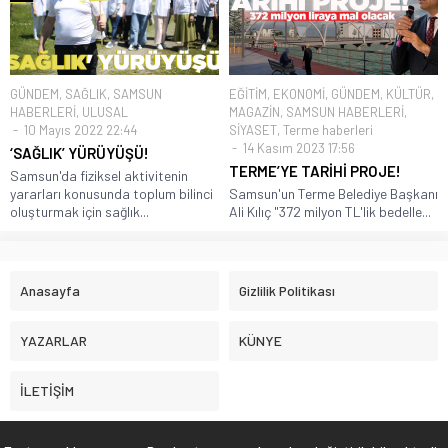
GÜNDEM
,
SAĞLIK
,
SAMSUN
EĞİTİM
,
EKONOMİ
,
GÜNDEM
,
KÜLTÜR
,
HABERLERİ
,
ULUSAL
MAGAZİN
,
SAMSUN HABERLERİ
,
10 Mayıs 2022 22:44
SİYASET
,
Terme haberleri
14 Kasım 2023 17:56
‘SAĞLIK’ YÜRÜYÜŞÜ!
TERME’YE TARİHİ PROJE!
Samsun'da fiziksel aktivitenin
yararları konusunda toplum bilinci
Samsun'un Terme Belediye Başkanı
oluşturmak için sağlık...
Ali Kılıç "372 milyon TL'lik bedelle...
Anasayfa
Gizlilik Politikası
YAZARLAR
KÜNYE
İLETİŞİM