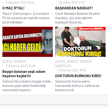
4 Ağustos 2021 15:48
28 Şubat 2021 17:52
O MAÇ İPTAL!
BAŞKANDAN NASİHAT!
Yılport Samsunspor, Çorumspor
Canik Belediye Başkanı İbrahim
FK ile oynanacak hazırlık maçının
Sandıkçı, yüz yüze eğitime
iptal edildiğini...
başlayan Düzardıç...
ASAYİŞ
,
GÜNDEM
ASAYİŞ
,
GÜNDEM
,
SAMSUN
3 Ağustos 2020 18:49
HABERLERİ
9 Haziran 2024 16:16
Baygın bulunan yaşlı adam
hayatını kaybetti
DOKTORUN BURNUNU KIRDI!
Samsun'da sokakta baygın halde
Samsun'da hasta yakını,
bulunan yaşlı adam kaldırıldığı
hastanede doktora saldırarak
hastanede hayatını...
burnunu kırdı