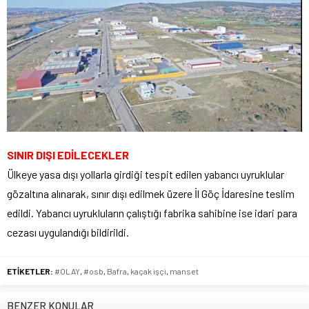
SINIR DIŞI EDİLECEKLER
Ülkeye yasa dışı yollarla girdiği tespit edilen yabancı uyruklular
gözaltına alınarak, sınır dışı edilmek üzere İl Göç İdaresine teslim
edildi. Yabancı uyrukluların çalıştığı fabrika sahibine ise idari para
cezası uygulandığı bildirildi.
ETİKETLER:
#OLAY
,
#osb
,
Bafra
,
kaçak işçi
,
manset
BENZER KONULAR