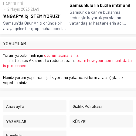
HABERLERİ
Samsunluların buzla imtihanı!
2 Mayıs 2023 21:49
Samsun'da kar ve buzlanma
‘ANGARYA İŞ İSTEMİYORUZ!’
nedeniyle kayarak yaralanan
Samsun'da Onur Anıtı önünde bir
vatandaşlar hastanelerin acil...
araya gelen bir grup muhasebeci,...
YORUMLAR
Yorum yapabilmek için
oturum açmalısınız
.
This site uses Akismet to reduce spam.
Learn how your comment data
is processed.
Henüz yorum yapılmamış. İlk yorumu yukarıdaki form aracılığıyla siz
yapabilirsiniz.
Anasayfa
Gizlilik Politikası
YAZARLAR
KÜNYE