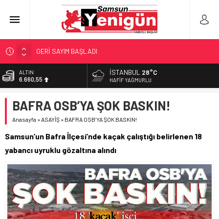
GERİ SAYIM BAŞLADI
SAMSUNSPOR’DA HEDEF 5’İNCİLİK!
İSTANBUL
28°C
ALTIN
6.660,55
‘BAFRA’YA YATIRIM YAPIN!’
HAFIF YAĞMURLU
İŞTE FINDIK FİYATI!
BİST
BAFRA OSB’YA ŞOK BASKIN!
13.779,39
YÖNETİCİ SEÇERKEN YAPILAN EN BÜYÜK HATALAR
Anasayfa
»
ASAYİŞ
»
BAFRA OSB’YA ŞOK BASKIN!
DOLAR
47,7111
Samsun’un Bafra İlçesi’nde kaçak çalıştığı belirlenen 18
EURO
yabancı uyruklu gözaltına alındı
55,1881