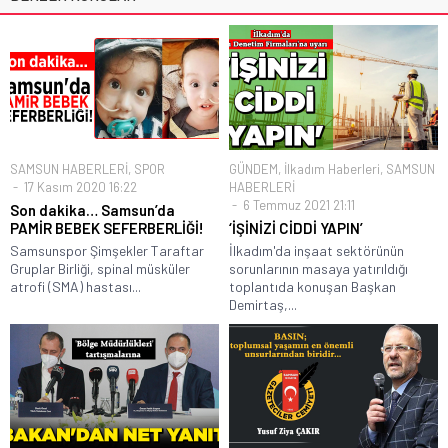
SAMSUN HABERLERİ
,
SPOR
GÜNDEM
,
İlkadım Haberleri
,
SAMSUN
17 Kasım 2020 16:22
HABERLERİ
6 Temmuz 2021 21:11
Son dakika… Samsun’da
PAMİR BEBEK SEFERBERLİĞİ!
‘İŞİNİZİ CİDDİ YAPIN’
Samsunspor Şimşekler Taraftar
İlkadım'da inşaat sektörünün
Gruplar Birliği, spinal müsküler
sorunlarının masaya yatırıldığı
atrofi (SMA) hastası...
toplantıda konuşan Başkan
Demirtaş,...