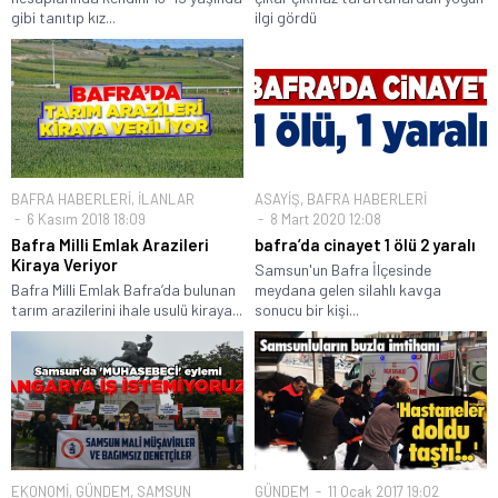
gibi tanıtıp kız...
ilgi gördü
BAFRA HABERLERİ
,
İLANLAR
ASAYİŞ
,
BAFRA HABERLERİ
6 Kasım 2018 18:09
8 Mart 2020 12:08
Bafra Milli Emlak Arazileri
bafra’da cinayet 1 ölü 2 yaralı
Kiraya Veriyor
Samsun'un Bafra İlçesinde
Bafra Milli Emlak Bafra’da bulunan
meydana gelen silahlı kavga
tarım arazilerini ihale usulü kiraya...
sonucu bir kişi...
EKONOMİ
,
GÜNDEM
,
SAMSUN
GÜNDEM
11 Ocak 2017 19:02