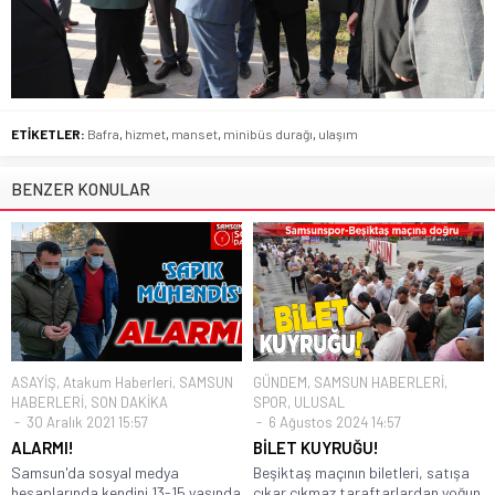
ETİKETLER:
Bafra
,
hizmet
,
manset
,
minibüs durağı
,
ulaşım
BENZER KONULAR
ASAYİŞ
,
Atakum Haberleri
,
SAMSUN
GÜNDEM
,
SAMSUN HABERLERİ
,
HABERLERİ
,
SON DAKİKA
SPOR
,
ULUSAL
30 Aralık 2021 15:57
6 Ağustos 2024 14:57
ALARMI!
BİLET KUYRUĞU!
Samsun'da sosyal medya
Beşiktaş maçının biletleri, satışa
hesaplarında kendini 13-15 yaşında
çıkar çıkmaz taraftarlardan yoğun