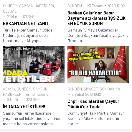
GÜNDEM
,
SAMSUN HABERLERİ
,
GÜNDEM
23 Temmuz 2020 17:02
ULUSAL
Başkan Çakır’dan Basın
21 Mart 2021 18:01
Bayramı açıklaması ‘İŞSİZLİK
BAKAN’DAN NET YANIT
EN BÜYÜK SORUN’
Türk Telekom Samsun Bölge
Samsun 19 Mayıs Gazeteciler
Müdürlüğü’nü ziyaret eden
Cemiyeti Başkanı Yusuf Ziya Çakır,
Ulaştırma ve Altyapı...
"Modern...
ASAYİŞ
,
GÜNDEM
,
SAMSUN
GÜNDEM
,
SİYASET
,
SON DAKİKA
HABERLERİ
,
Terme haberleri
8 Şubat 2018 19:12
8 Haziran 2023 15:44
Chp’li Kadınlardan Çaykur
İMDADA YETİŞTİLER!
Müdürü’ne Tepki
Samsun’un Terme İlçesi'nde
Cumhuriyet Halk Partisi Samsun
yaşanan sel felaketinde evlerinde
Kadın ve Aile Politikalarından
mahsur kalan vatandaşların...
sorumlu İl...