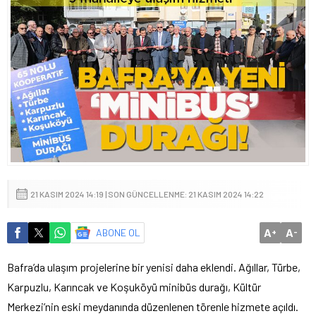
21 KASIM 2024 14:19 | SON GÜNCELLENME: 21 KASIM 2024 14:22
A
A
ABONE OL
+
-
Bafra’da ulaşım projelerine bir yenisi daha eklendi. Ağıllar, Türbe,
Karpuzlu, Karıncak ve Koşuköyü minibüs durağı, Kültür
Merkezi’nin eski meydanında düzenlenen törenle hizmete açıldı.