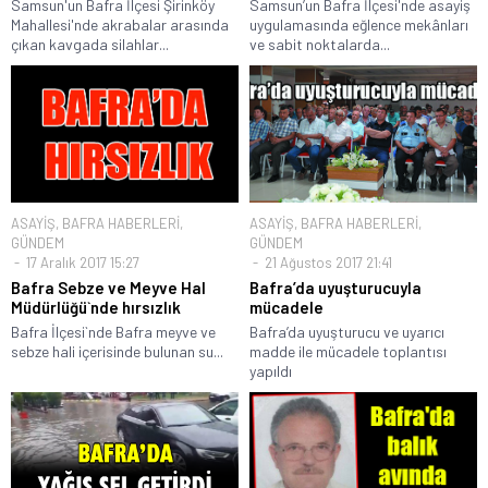
Samsun'un Bafra İlçesi Şirinköy
Samsun’un Bafra İlçesi'nde asayiş
Mahallesi'nde akrabalar arasında
uygulamasında eğlence mekânları
çıkan kavgada silahlar...
ve sabit noktalarda...
ASAYİŞ
,
BAFRA HABERLERİ
,
ASAYİŞ
,
BAFRA HABERLERİ
,
GÜNDEM
GÜNDEM
17 Aralık 2017 15:27
21 Ağustos 2017 21:41
Bafra Sebze ve Meyve Hal
Bafra’da uyuşturucuyla
Müdürlüğü`nde hırsızlık
mücadele
Bafra İlçesi`nde Bafra meyve ve
Bafra’da uyuşturucu ve uyarıcı
sebze hali içerisinde bulunan su...
madde ile mücadele toplantısı
yapıldı