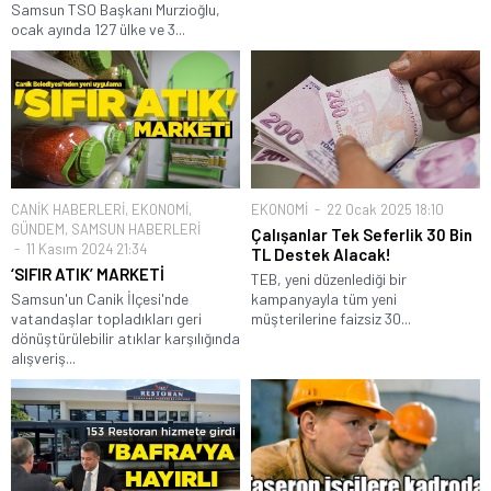
Samsun TSO Başkanı Murzioğlu,
ocak ayında 127 ülke ve 3...
CANİK HABERLERİ
,
EKONOMİ
,
EKONOMİ
22 Ocak 2025 18:10
GÜNDEM
,
SAMSUN HABERLERİ
Çalışanlar Tek Seferlik 30 Bin
11 Kasım 2024 21:34
TL Destek Alacak!
‘SIFIR ATIK’ MARKETİ
TEB, yeni düzenlediği bir
Samsun'un Canik İlçesi'nde
kampanyayla tüm yeni
vatandaşlar topladıkları geri
müşterilerine faizsiz 30...
dönüştürülebilir atıklar karşılığında
alışveriş...