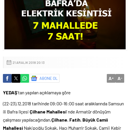
21 ARALIK 2018 20:13
A
A
ABONE OL
+
-
YEDAŞ
’tan yapılan açıklamaya göre
(22-23).12.2018 tarihinde 09:00-16:00 saat aralıklarında Samsun
ili Bafra ilçesi
Çilhane Mahallesi
’ nde Armatür dönüşüm
çalışması yapılacağından,
Çilhane
,
Fatih
,
Büyük Camii
Mahallesi
Nakipoğlu Sokak, Hacı Muharrir Sokak, Camii Kebir