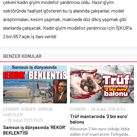
çekeni kadın giyim modelist yardımcısı oldu. Hazır giyim
sektöründe faaliyet gösteren bu iş alanında çalışanlar, model
araştırmaları, kesim yapmak, makinede düz dikiş yapmak gibi
alanlarda çalışacak. Kadın giyim modelist yardımcısı için İŞKUR’a
2 bin 657 açık iş ilanı verildi
BENZER KONULAR
EKONOMİ
,
GÜNDEM
,
SAMSUN
EKONOMİ
29 Aralık 2019 16:50
HABERLERİ
Trüf mantarında ‘2 bin euro’
28 Şubat 2023 20:29
balonu
Samsun iş dünyasında ‘REKOR’
Kilosunun 2 bin euro olduğu iddia
BEKLENTİSİ
edilen trüf mantarının Türkiye’de...