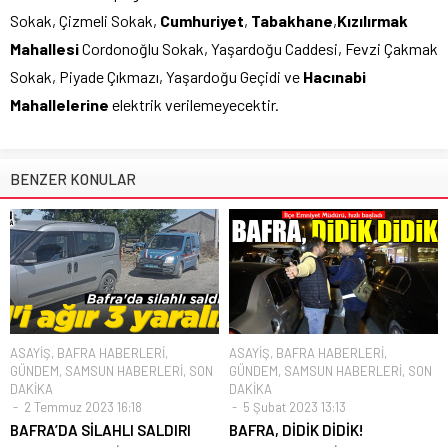
Sokak, Çizmeli Sokak,
Cumhuriyet
,
Tabakhane
,
Kızılırmak
Mahallesi
Cordonoğlu Sokak, Yaşardoğu Caddesi, Fevzi Çakmak
Sokak, Piyade Çıkmazı, Yaşardoğu Geçidi ve
Hacınabi
Mahallelerine
elektrik verilemeyecektir.
BENZER KONULAR
ASAYİŞ
,
BAFRA HABERLERİ
,
ASAYİŞ
,
BAFRA HABERLERİ
,
GÜNDEM
,
SAMSUN HABERLERİ
,
SON
GÜNDEM
,
SAMSUN HABERLERİ
,
SON
DAKİKA
DAKİKA
2 Temmuz 2023 16:18
5 Şubat 2023 13:13
BAFRA’DA SİLAHLI SALDIRI
BAFRA, DİDİK DİDİK!