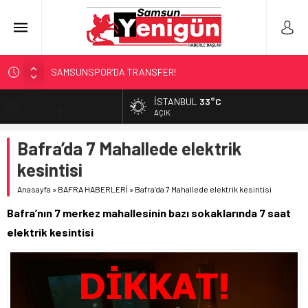
SAMSUNSPOR’DA TRANSFER!
ALAÇAM’A ‘DEV’ YATIRIM!
İSTANBUL
33°C
ALTIN
6.521,17
RAPÇİ KESKİN GÖZALTINDA!
AÇIK
‘HER PROJE GELECEĞE MİRAS!’
BİST
Bafra’da 7 Mahallede elektrik
13.685,30
İŞTE FINDIK FİYATI!
kesintisi
DOLAR
47,5953
Anasayfa
»
BAFRA HABERLERİ
»
Bafra’da 7 Mahallede elektrik kesintisi
EURO
Bafra’nın 7 merkez mahallesinin bazı sokaklarında 7 saat
55,0659
elektrik kesintisi