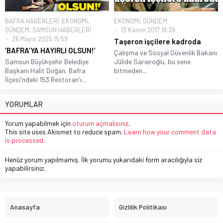
BAFRA HABERLERİ
,
EKONOMİ
,
EKONOMİ
,
GÜNDEM
GÜNDEM
,
SAMSUN HABERLERİ
13 Kasım 2017 18:39
26 Mayıs 2025 15:59
Taşeron işçilere kadroda
‘BAFRA’YA HAYIRLI OLSUN!’
Çalışma ve Sosyal Güvenlik Bakanı
Samsun Büyükşehir Belediye
Jülide Sarıeroğlu, bu sene
Başkanı Halit Doğan, Bafra
bitmeden...
İlçesi'ndeki 153 Restoran'ı...
YORUMLAR
Yorum yapabilmek için
oturum açmalısınız
.
This site uses Akismet to reduce spam.
Learn how your comment data
is processed.
Henüz yorum yapılmamış. İlk yorumu yukarıdaki form aracılığıyla siz
yapabilirsiniz.
Anasayfa
Gizlilik Politikası