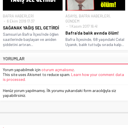
BAFRA HABERLERİ
ASAYİŞ
,
BAFRA HABERLERİ
,
6 Ekim 2019 17:37
GÜNDEM
1 Kasım 2017 16:41
SAĞANAK YAĞIŞ SEL GETİRDİ
Bafra’da balık avında ölüm!
Samsun’un Bafra İlçesi’nde öğlen
saatlerinde başlayan ve aniden
Bafra İlçesinde, 68 yaşındaki Celal
şiddetini artıran...
Uyanık, balık tuttuğu sırada kalp...
YORUMLAR
Yorum yapabilmek için
oturum açmalısınız
.
This site uses Akismet to reduce spam.
Learn how your comment data
is processed.
Henüz yorum yapılmamış. İlk yorumu yukarıdaki form aracılığıyla siz
yapabilirsiniz.