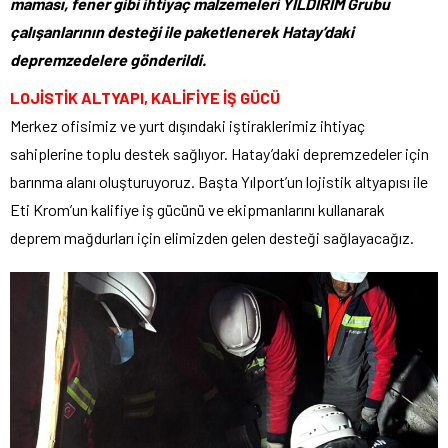
maması, fener gibi ihtiyaç malzemeleri YILDIRIM Grubu
çalışanlarının desteği ile paketlenerek Hatay’daki
depremzedelere gönderildi.
LOJİSTİK ALTYAPI, KALİFİYE İŞ GÜCÜ
Merkez ofisimiz ve yurt dışındaki iştiraklerimiz ihtiyaç
sahiplerine toplu destek sağlıyor. Hatay’daki depremzedeler için
barınma alanı oluşturuyoruz. Başta Yılport’un lojistik altyapısı ile
Eti Krom’un kalifiye iş gücünü ve ekipmanlarını kullanarak
deprem mağdurları için elimizden gelen desteği sağlayacağız.