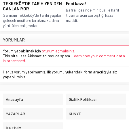
TEKKEKÖY’DE TARİH YENİDEN
Feci kaza!
CANLANIYOR
Bafra ilçesinde minibüs ile hafif
Samsun Tekkeköy’de tarihi yapıları
ticari aracın çarpıştığı kaza
gelecek nesillere bırakmak adına
maddi...
yürütülen çalışmalar...
YORUMLAR
Yorum yapabilmek için
oturum açmalısınız
.
This site uses Akismet to reduce spam.
Learn how your comment data
is processed.
Henüz yorum yapılmamış. İlk yorumu yukarıdaki form aracılığıyla siz
yapabilirsiniz.
Anasayfa
Gizlilik Politikası
YAZARLAR
KÜNYE
İLETİŞİM