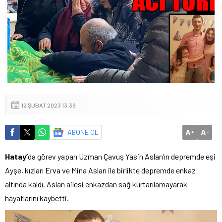
12 ŞUBAT 2023 13:39
A
A
ABONE OL
+
-
Hatay’
da görev yapan Uzman Çavuş Yasin Aslan’ın depremde eşi
Ayşe, kızları Erva ve Mina Aslan ile birlikte depremde enkaz
altında kaldı. Aslan ailesi enkazdan sağ kurtarılamayarak
hayatlarını kaybetti.