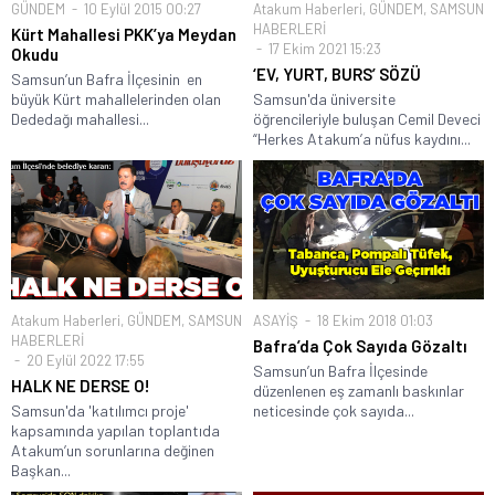
GÜNDEM
10 Eylül 2015 00:27
Atakum Haberleri
,
GÜNDEM
,
SAMSUN
HABERLERİ
Kürt Mahallesi PKK’ya Meydan
17 Ekim 2021 15:23
Okudu
‘EV, YURT, BURS’ SÖZÜ
Samsun’un Bafra İlçesinin en
büyük Kürt mahallelerinden olan
Samsun'da üniversite
Dededağı mahallesi...
öğrencileriyle buluşan Cemil Deveci
“Herkes Atakum’a nüfus kaydını...
Atakum Haberleri
,
GÜNDEM
,
SAMSUN
ASAYİŞ
18 Ekim 2018 01:03
HABERLERİ
Bafra’da Çok Sayıda Gözaltı
20 Eylül 2022 17:55
Samsun’un Bafra İlçesinde
HALK NE DERSE O!
düzenlenen eş zamanlı baskınlar
Samsun'da 'katılımcı proje'
neticesinde çok sayıda...
kapsamında yapılan toplantıda
Atakum’un sorunlarına değinen
Başkan...