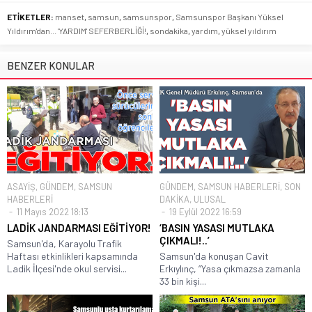
ETİKETLER:
manset
,
samsun
,
samsunspor
,
Samsunspor Başkanı Yüksel
Yıldırım'dan... 'YARDIM' SEFERBERLİĞİ!
,
sondakika
,
yardım
,
yüksel yıldırım
BENZER KONULAR
ASAYİŞ
,
GÜNDEM
,
SAMSUN
GÜNDEM
,
SAMSUN HABERLERİ
,
SON
HABERLERİ
DAKİKA
,
ULUSAL
11 Mayıs 2022 18:13
19 Eylül 2022 16:59
LADİK JANDARMASI EĞİTİYOR!
‘BASIN YASASI MUTLAKA
ÇIKMALI!..’
Samsun'da, Karayolu Trafik
Haftası etkinlikleri kapsamında
Samsun'da konuşan Cavit
Ladik İlçesi'nde okul servisi...
Erkıylınç, “Yasa çıkmazsa zamanla
33 bin kişi...