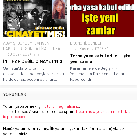
ASAYİŞ
,
GÜNDEM
,
SAMSUN
EKONOMİ
,
GÜNDEM
HABERLERİ
,
SON DAKİKA
,
ULUSAL
29 Kasım 2017 18:54
30 Ocak 2024 17:17
Torba yasa kabul edildi…işte
İNTİHAR DEĞİL ‘CİNAYET’MİŞ!
yeni zamlar
Samsun'da oto tamirci
Kararnamelerde Değişiklik
dükkanında tabancayla vurulmuş
Yapılmasına Dair Kanun Tasarısı
halde cansız bedeni bulunan...
kabul edildi
YORUMLAR
Yorum yapabilmek için
oturum açmalısınız
.
This site uses Akismet to reduce spam.
Learn how your comment data
is processed.
Henüz yorum yapılmamış. İlk yorumu yukarıdaki form aracılığıyla siz
yapabilirsiniz.