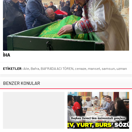
İHA
ETİKETLER:
Aile
,
Bafra
,
BAFRA'DA ACI TÖREN
,
cenaze
,
manset
,
samsun
,
uzman
BENZER KONULAR