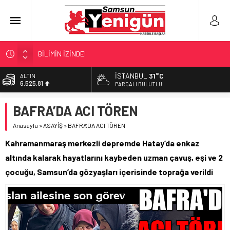
BİLİMİN İZİNDE!
TIR’A ‘ZEHİR’ BASKINI!
İSTANBUL
31°C
ALTIN
6.525,81
FECİ SON!
PARÇALI BULUTLU
UÇURUMDA CAN PAZARI!
BİST
BAFRA’DA ACI TÖREN
13.703,13
SAMSUN YANACAK!
Anasayfa
»
ASAYİŞ
»
BAFRA’DA ACI TÖREN
DOLAR
47,5932
Kahramanmaraş merkezli depremde Hatay’da enkaz
EURO
altında kalarak hayatlarını kaybeden uzman çavuş, eşi ve 2
55,0919
çocuğu, Samsun’da gözyaşları içerisinde toprağa verildi