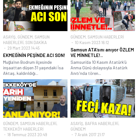
ASAYİŞ
,
GÜNDEM
,
SAMSUN
GÜNDEM
,
SAMSUN HABERLERİ
HABERLERİ
,
SON DAKİKA
10 Kasım 2023 16:12
29 Mart 2023 14:45
Samsun ATA’sını anıyor ÖZLEM
EKMEĞİNİN PEŞİNDE ACI SON!
VE MİNNETLE!..
Muğla’nın Bodrum ilçesinde
Samsun’da 10 Kasım Atatürk’ü
inşaattan düşen 31 yaşındaki İsa
Anma Günü dolayısıyla Atatürk
Aktaş, kaldırıldığı...
Anıtı'nda tören...
GÜNDEM
,
SAMSUN HABERLERİ
,
ASAYİŞ
,
BAFRA HABERLERİ
,
TEKKEKÖY HABERLERİ
GÜNDEM
18 Temmuz 2023 20:49
7 Aralık 2017 21:17