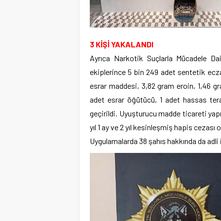
3 KİŞİ YAKALANDI
Ayrıca Narkotik Suçlarla Mücadele Da
ekiplerince 5 bin 249 adet sentetik ecz
esrar maddesi, 3,82 gram eroin, 1,46 gr
adet esrar öğütücü, 1 adet hassas ter
geçirildi. Uyuşturucu madde ticareti ya
yıl 1 ay ve 2 yıl kesinleşmiş hapis cezası 
Uygulamalarda 38 şahıs hakkında da adli i