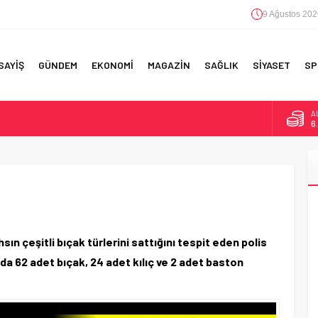
9 Ağustos 202
SAYİŞ
GÜNDEM
EKONOMİ
MAGAZİN
SAĞLIK
SİYASET
SP
B
1
F 5’İNCİLİK!
D
47
IN!’
E
5
 YAPILAN EN BÜYÜK HATALAR
A
6
ın çeşitli bıçak türlerini sattığını tespit eden polis
da 62 adet bıçak, 24 adet kılıç ve 2 adet baston