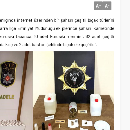
A
A
+
-
ığınca internet üzerinden bir şahsın çeşitli bıçak türlerini
Bafra İlçe Emniyet Müdürlüğü ekiplerince şahsın ikametinde
urusıkı tabanca, 10 adet kurusıkı mermisi, 62 adet çeşitli
a kılıç ve 2 adet baston şeklinde bıçak ele geçirildi.