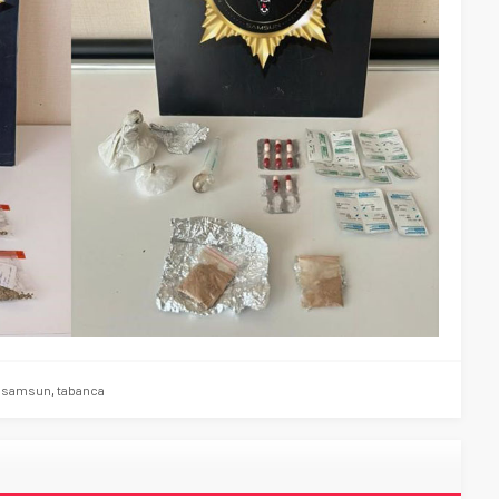
,
samsun
,
tabanca