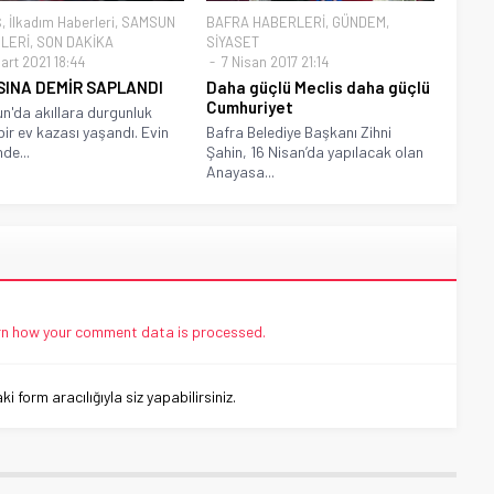
Ş
,
İlkadım Haberleri
,
SAMSUN
BAFRA HABERLERİ
,
GÜNDEM
,
LERİ
,
SON DAKİKA
SİYASET
art 2021 18:44
7 Nisan 2017 21:14
SINA DEMİR SAPLANDI
Daha güçlü Meclis daha güçlü
Cumhuriyet
'da akıllara durgunluk
bir ev kazası yaşandı. Evin
Bafra Belediye Başkanı Zihni
nde...
Şahin, 16 Nisan’da yapılacak olan
Anayasa...
n how your comment data is processed.
 form aracılığıyla siz yapabilirsiniz.