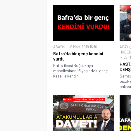
ASAYİŞ
9 Mart 2019 16:16
ASAYİ
HABER
Bafra’da bir genç kendini
27 M
vurdu
HAST
Bafra ilçesi Boğazkaya
DEHŞ
mahallesinde 13 yaşındaki genç
kaza ile kendini...
Samsu
bıçak 
çalışan