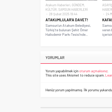
Atakum Haberleri
,
GÜNDEM
,
ASAYİ
KÜLTÜR
,
SAMSUN HABERLERİ
HABER
28 Şubat 2025 19:44
24 M
ATAKUMLULAR’A DAVET!
KAFA
Samsun’un Atakum Belediyesi,
Samsun
Türkiş’te bulunan Şehit Ömer
veren 
Halisdemir Parkı Tesisi’nde...
içerisi
YORUMLAR
Yorum yapabilmek için
oturum açmalısınız
.
This site uses Akismet to reduce spam.
Lear
Henüz yorum yapılmamış. İlk yorumu yukarıdaki