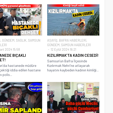
Ş
,
GÜNDEM
,
SAĞLIK
,
SAMSUN
ASAYİŞ
,
BAFRA HABERLERİ
,
LERİ
GÜNDEM
,
SAMSUN HABERLERİ
art 2024 15:58
12 Eylül 2024 16:21
ANEDE BIÇAKLI
KIZILIRMAK’TA KADIN CESEDİ!
ET!
Samsun’un Bafra İlçesinde
n'da hastanede müdüre
Kızılırmak Nehri’ne atlayarak
çektiği iddia edilen hastane
hayatını kaybeden kadının kimliği...
ı polis...