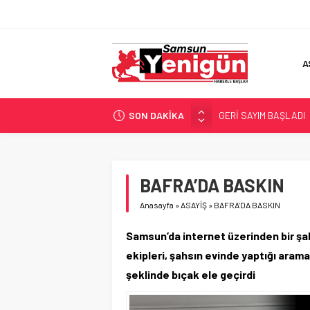
A
SON DAKİKA
GERİ SAYIM BAŞLADI
SAMSUNSPOR’DA HEDE
‘BAFRA’YA YATIRIM YAP
İŞTE FINDIK FİYATI!
BAFRA’DA BASKIN
YÖNETİCİ SEÇERKEN
Anasayfa
»
ASAYİŞ
»
BAFRA’DA BASKIN
Samsun’da internet üzerinden bir şahs
ekipleri, şahsın evinde yaptığı arama
şeklinde bıçak ele geçirdi