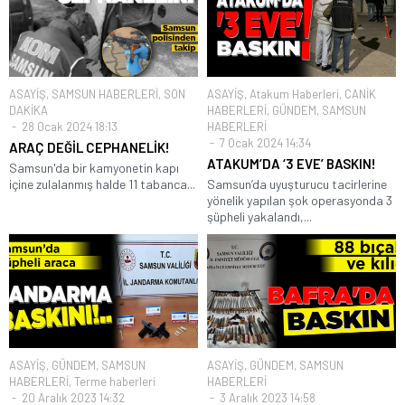
ASAYİŞ
,
SAMSUN HABERLERİ
,
SON
ASAYİŞ
,
Atakum Haberleri
,
CANİK
DAKİKA
HABERLERİ
,
GÜNDEM
,
SAMSUN
28 Ocak 2024 18:13
HABERLERİ
7 Ocak 2024 14:34
ARAÇ DEĞİL CEPHANELİK!
ATAKUM’DA ‘3 EVE’ BASKIN!
Samsun'da bir kamyonetin kapı
içine zulalanmış halde 11 tabanca...
Samsun’da uyuşturucu tacirlerine
yönelik yapılan şok operasyonda 3
şüpheli yakalandı,...
ASAYİŞ
,
GÜNDEM
,
SAMSUN
ASAYİŞ
,
GÜNDEM
,
SAMSUN
HABERLERİ
,
Terme haberleri
HABERLERİ
20 Aralık 2023 14:32
3 Aralık 2023 14:58