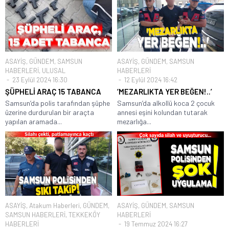
ASAYİŞ
,
GÜNDEM
,
SAMSUN
ASAYİŞ
,
GÜNDEM
,
SAMSUN
HABERLERİ
,
ULUSAL
HABERLERİ
23 Eylül 2024 16:30
12 Eylül 2024 16:42
ŞÜPHELİ ARAÇ 15 TABANCA
‘MEZARLIKTA YER BEĞEN!..’
Samsun’da polis tarafından şüphe
Samsun’da alkollü koca 2 çocuk
üzerine durdurulan bir araçta
annesi eşini kolundan tutarak
yapılan aramada...
mezarlığa...
ASAYİŞ
,
Atakum Haberleri
,
GÜNDEM
,
ASAYİŞ
,
GÜNDEM
,
SAMSUN
SAMSUN HABERLERİ
,
TEKKEKÖY
HABERLERİ
HABERLERİ
19 Temmuz 2024 16:27