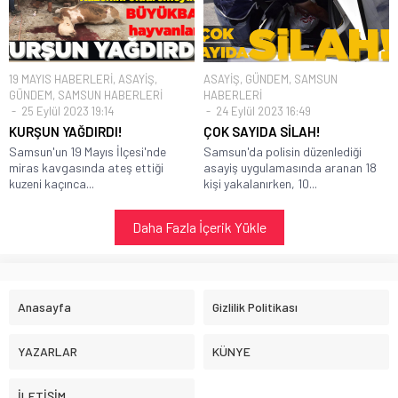
19 MAYIS HABERLERİ
,
ASAYİŞ
,
ASAYİŞ
,
GÜNDEM
,
SAMSUN
GÜNDEM
,
SAMSUN HABERLERİ
HABERLERİ
25 Eylül 2023 19:14
24 Eylül 2023 16:49
KURŞUN YAĞDIRDI!
ÇOK SAYIDA SİLAH!
Samsun'un 19 Mayıs İlçesi'nde
Samsun'da polisin düzenlediği
miras kavgasında ateş ettiği
asayiş uygulamasında aranan 18
kuzeni kaçınca...
kişi yakalanırken, 10...
Daha Fazla İçerik Yükle
Anasayfa
Gizlilik Politikası
YAZARLAR
KÜNYE
İLETİŞİM