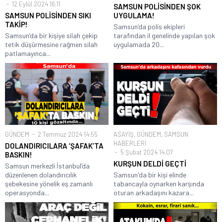
12 Eylül 2024 16:11
SAMSUN POLİSİNDEN ŞOK
SAMSUN POLİSİNDEN SIKI
UYGULAMA!
TAKİP!
Samsun’da polis ekipleri
Samsun’da bir kişiye silah çekip
tarafından il genelinde yapılan şok
tetik düşürmesine rağmen silah
uygulamada 20...
patlamayınca...
GÜNDEM
2 Temmuz 2024 14:55
ASAYİŞ
,
GÜNDEM
,
SAMSUN
HABERLERİ
DOLANDIRICILARA ‘ŞAFAK’TA
5 Şubat 2024 14:07
BASKIN!
KURŞUN DELDİ GEÇTİ
Samsun merkezli İstanbul’da
düzenlenen dolandırıcılık
Samsun'da bir kişi elinde
şebekesine yönelik eş zamanlı
tabancayla oynarken karşında
operasyonda...
oturan arkadaşını kazara...