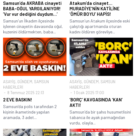
Samsun’da AKRABA cinayeti
Atakum’da cinayet…
BABA-OĞUL YARGILANIYOR!
MURADİYE’NİN KATİLİNE
‘Vur vur dediğini duydum…’
‘ÖMÜR BOYU’ HAPİS!
Samsun'un İlkadım ilçesinde
Samsun'un Atakum ilçesinde eski
işlenen cinayetin davasında oğul,
çalıştığı apartmanda oturan
kuzenini öldürmekten, baba...
kadını öldüren görevliye...
ASAYİŞ
,
GÜNDEM
,
SAMSUN
ASAYİŞ
,
GÜNDEM
,
SAMSUN
HABERLERİ
HABERLERİ
8 Temmuz 2025 22:13
1 Ocak 2025 17:00
2 EVE BASKIN!
‘BORÇ’ KAVGASINDA ‘KAN’
AKTI!
Samsun’da polis tarafından 2
kişinin ikametinde yapılan
Samsun'da bir şahıs husumetlisini
aramada, 3 adet...
tabanca ile ayak parmağından
vurdu, olayla...