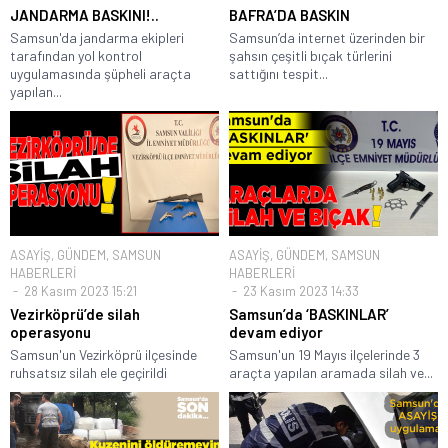
JANDARMA BASKINI!..
BAFRA’DA BASKIN
Samsun'da jandarma ekipleri
Samsun’da internet üzerinden bir
tarafından yol kontrol
şahsın çeşitli bıçak türlerini
uygulamasında şüpheli araçta
sattığını tespit...
yapılan...
ASAYİŞ
,
GÜNDEM
,
SAMSUN
ASAYİŞ
,
GÜNDEM
,
SAMSUN
HABERLERİ
HABERLERİ
28 Kasım 2023 15:21
23 Kasım 2023 14:33
Vezirköprü’de silah
Samsun’da ‘BASKINLAR’
operasyonu
devam ediyor
Samsun'un Vezirköprü ilçesinde
Samsun'un 19 Mayıs ilçelerinde 3
ruhsatsız silah ele geçirildi
araçta yapılan aramada silah ve...