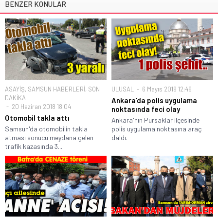
BENZER KONULAR
ASAYİŞ
,
SAMSUN HABERLERİ
,
SON
ULUSAL
6 Mayıs 2019 12:49
DAKİKA
Ankara’da polis uygulama
20 Haziran 2018 18:04
noktasında feci olay
Otomobil takla attı
Ankara'nın Pursaklar ilçesinde
Samsun'da otomobilin takla
polis uygulama noktasına araç
atması sonucu meydana gelen
daldı.
trafik kazasında 3...