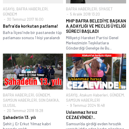
ASAYİŞ
,
BAFRA HABERLERİ
,
BAFRA HABERLERİ
,
SİYASET
GÜNDEM
5 Aralık 2018 13:20
30 Temmuz 2017 16:00
MHP BAFRA BELEDİYE BAŞKAN
Bafra’da korkutan patlama!
A.ADAYLIĞI VE MECLİS ÜYELİĞİ
SÜRECİ BAŞLADI
Bafra İlçesi'nde bir pastanede tüp
patlaması sonucu 1 kişi yaralandı
Milliyetçi Hareket Partisi Genel
Merkezimizin Teşkilatlara
Gönderdiği Genelge ile Bu...
BAFRA HABERLERİ
,
GÜNDEM
,
ASAYİŞ
,
Atakum Haberleri
,
GÜNDEM
,
SAMSUN HABERLERİ
,
SON DAKİKA
,
SAMSUN HABERLERİ
ULUSAL
9 Temmuz 2024 16:48
20 Temmuz 2018 19:28
Uslanmaz hırsız
Şahadetin 13. yılı
CEZAEVİNDE!..
Şehit j. Er Erkut Yılmaz kabri
Samsun’da girdiği evden hırsızlık
başında anıldı
yaptığı iddia eden kadın gözaltına