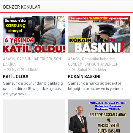
BENZER KONULAR
ASAYİŞ
,
SAMSUN HABERLERİ
,
SON
ASAYİŞ
,
Çarşamba haberleri
,
DAKİKA
GÜNDEM
,
SAMSUN HABERLERİ
28 Eylül 2021 15:37
20 Şubat 2024 13:54
KATİL OLDU!
KOKAİN BASKINI!
Samsun'da boynundan bıçakladığı
Samsun'da narkotik dedektör
şahsı öldüren 16 yaşındaki çocuk
köpeği ile araç, ev ve iş yerinde...
adliyeye sevk...