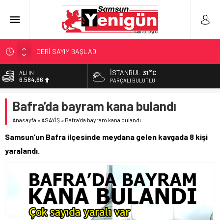
GERİ SAYIM BAŞLADI
SAMSUNSPOR’DA HEDEF 5’İNCİLİK!
İSTANBUL
31°C
ALTIN
6.584,66
‘BAFRA’YA YATIRIM YAPIN!’
PARÇALI BULUTLU
İŞTE FINDIK FİYATI!
BİST
Bafra’da bayram kana bulandı
13.889,75
YÖNETİCİ SEÇERKEN YAPILAN EN BÜYÜK HATALAR
Anasayfa
»
ASAYİŞ
»
Bafra’da bayram kana bulandı
DOLAR
47,7046
Samsun’un Bafra ilçesinde meydana gelen kavgada 8 kişi
EURO
yaralandı.
55,0051