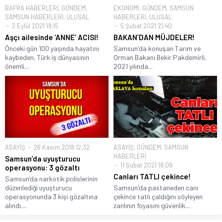
BAFRA HABERLERİ
,
GÜNDEM
,
EKONOMİ
,
GÜNDEM
,
SAMSUN
SAMSUN HABERLERİ
,
ULUSAL
HABERLERİ
,
ULUSAL
2 Eylül 2021 19:15
5 Şubat 2021 21:40
Aşçı ailesinde ‘ANNE’ ACISI!
BAKAN’DAN MÜJDELER!
Önceki gün 100 yaşında hayatını
Samsun'da konuşan Tarım ve
kaybeden, Türk iş dünyasının
Orman Bakanı Bekir Pakdemirli,
önemli...
2021 yılında...
ASAYİŞ
26 Kasım 2018 12:32
ASAYİŞ
,
GÜNDEM
,
SAMSUN
HABERLERİ
Samsun’da uyuşturucu
11 Şubat 2021 18:09
operasyonu: 3 gözaltı
Canları TATLI çekince!
Samsun’da narkotik polislerinin
düzenlediği uyuşturucu
Samsun'da pastaneden canı
operasyonunda 3 kişi gözaltına
çekince tatlı çaldığını söyleyen
alındı....
zanlının foyasını güvenlik...