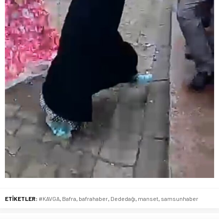
ETİKETLER:
#KAVGA
,
Bafra
,
bafrahaber
,
Dededağı
,
manset
,
samsunhaber