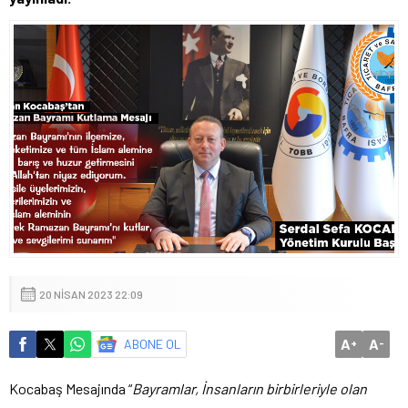
20 NISAN 2023 22:09
A
A
ABONE OL
+
-
Kocabaş Mesajında “
Bayramlar, İnsanların birbirleriyle olan