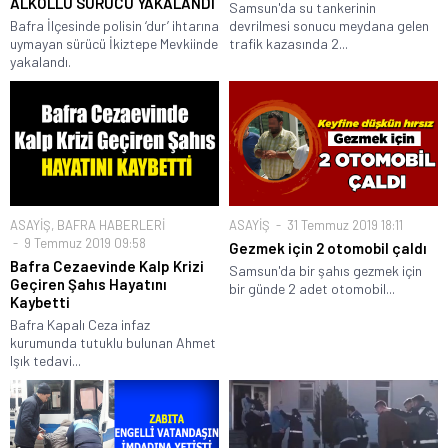
ALKOLLÜ SÜRÜCÜ YAKALANDI
Samsun'da su tankerinin
Bafra İlçesinde polisin ‘dur’ ihtarına
devrilmesi sonucu meydana gelen
uymayan sürücü İkiztepe Mevkiinde
trafik kazasında 2...
yakalandı.
ASAYİŞ
,
BAFRA HABERLERİ
ASAYİŞ
31 Temmuz 2019 18:11
9 Temmuz 2019 09:58
Gezmek için 2 otomobil çaldı
Bafra Cezaevinde Kalp Krizi
Samsun'da bir şahıs gezmek için
Geçiren Şahıs Hayatını
bir günde 2 adet otomobil...
Kaybetti
Bafra Kapalı Ceza infaz
kurumunda tutuklu bulunan Ahmet
Işık tedavi...