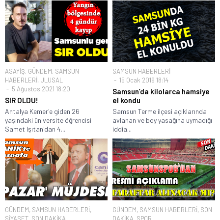
ASAYİŞ
,
GÜNDEM
,
SAMSUN
SAMSUN HABERLERİ
HABERLERİ
,
ULUSAL
15 Ocak 2019 18:14
5 Ağustos 2021 18:20
Samsun’da kilolarca hamsiye
SIR OLDU!
el kondu
Antalya Kemer'e giden 26
Samsun Terme ilçesi açıklarında
yaşındaki üniversite öğrencisi
avlanan ve boy yasağına uymadığı
Samet Işıtan'dan 4...
iddia...
GÜNDEM
,
SAMSUN HABERLERİ
,
GÜNDEM
,
SAMSUN HABERLERİ
,
SON
SİYASET
,
SON DAKİKA
DAKİKA
,
SPOR