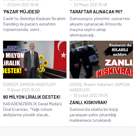
21 Ekim 2021 19:48
20 Mayıs 2021 15:48
‘PAZAR’ MÜJDESİ!
TARAFTAR ALINACAK MI?
Canik'te, Belediye Başkanı İbrahim
Samsunspor yönetimi, cumartesi
Sandıkçı ile pazarcı esnafının
akşamı oynanacak Altınordu
toplantısında, semt...
maçına seyirci alınıp
alınmayacağı...
GÜNDEM
,
SAMSUN HABERLERİ
ASAYİŞ
,
İlkadım Haberleri
,
SAMSUN
11 Nisan 2023 15:00
HABERLERİ
10 Şubat 2022 18:05
80 MİLYON LİRALIK DESTEK!
ZANLI, KISKIVRAK!
KARADENİZBİRLİK Genel Müdürü
Ünal Erarslan, "Yağlı tohum
Samsun'da silahla bir kişiyi
ekilişlerine yönelik olarak...
yaralayan şahıs çıkarıldığı
mahkemece tutuklandı