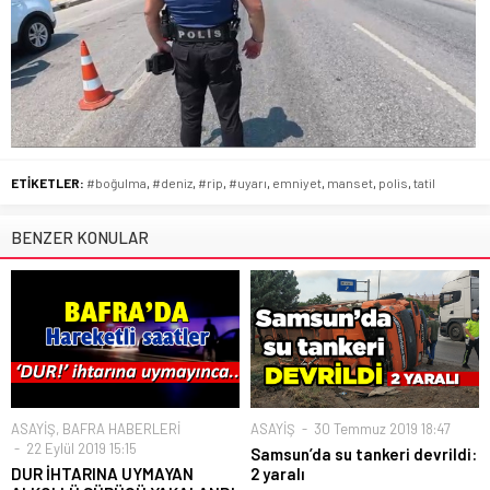
ETİKETLER:
#boğulma
,
#deniz
,
#rip
,
#uyarı
,
emniyet
,
manset
,
polis
,
tatil
BENZER KONULAR
ASAYİŞ
,
BAFRA HABERLERİ
ASAYİŞ
30 Temmuz 2019 18:47
22 Eylül 2019 15:15
Samsun’da su tankeri devrildi:
DUR İHTARINA UYMAYAN
2 yaralı