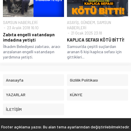
SAMSUN HABERLERİ
ASAYİŞ
,
GÜNDEM
,
SAMSUN
23 Aralık 2018 16:10
HABERLERİ
21 Ocak 2025 23:18
Zabıta engelli vatandaşın
imdadına yetişti
KAPLICA SEFASI KÖTÜ BİTTİ!
İlkadım Belediyesi zabıtası, aracı
Samsun’da çeşitli suçlardan
arızalanan engelli vatandaşın
aranan 6 kişi kaplıca sefası için
yardımına yetişti.
gittikleri...
Anasayfa
Gizlilik Politikası
YAZARLAR
KÜNYE
İLETİŞİM
Footer açıklama yazısı. Bu alan tema ayarlarından değiştirilebilmektedir.