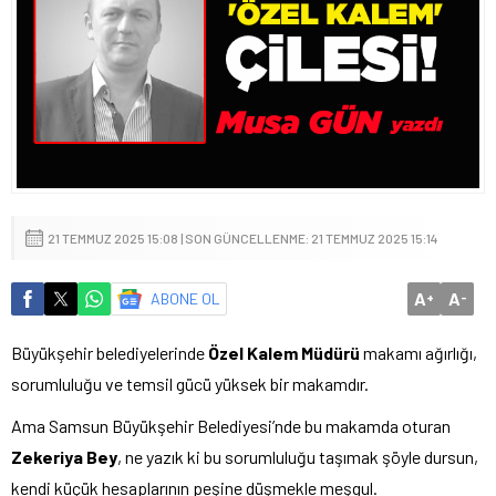
21 TEMMUZ 2025 15:08 | SON GÜNCELLENME: 21 TEMMUZ 2025 15:14
A
A
ABONE OL
+
-
Büyükşehir belediyelerinde
Özel Kalem Müdürü
makamı ağırlığı,
sorumluluğu ve temsil gücü yüksek bir makamdır.
Ama Samsun Büyükşehir Belediyesi’nde bu makamda oturan
Zekeriya Bey
, ne yazık ki bu sorumluluğu taşımak şöyle dursun,
kendi küçük hesaplarının peşine düşmekle meşgul.