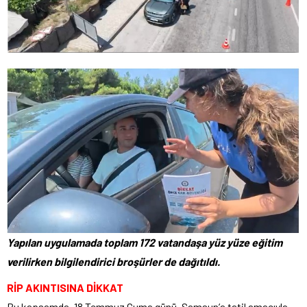
Yapılan uygulamada toplam 172 vatandaşa yüz yüze eğitim
verilirken bilgilendirici broşürler de dağıtıldı.
RİP AKINTISINA DİKKAT
Bu kapsamda, 18 Temmuz Cuma günü, Samsun’a tatil amacıyla