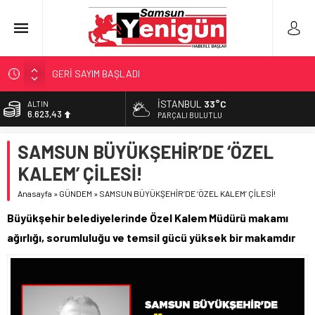
GERİ SAYIM BAŞLADI
SAMSUNSPOR’DA HEDEF 5’İNCİLİK!
İSTANBUL
33°C
ALTIN
6.623,43
‘BAFRA’YA YATIRIM YAPIN!’
PARÇALI BULUTLU
İŞTE FINDIK FİYATI!
BİST
SAMSUN BÜYÜKŞEHİR’DE ‘ÖZEL
13.785,25
YÖNETİCİ SEÇERKEN YAPILAN EN BÜYÜK HATALAR
KALEM’ ÇİLESİ!
DOLAR
47,7048
Anasayfa
»
GÜNDEM
»
SAMSUN BÜYÜKŞEHİR’DE ‘ÖZEL KALEM’ ÇİLESİ!
EURO
Büyükşehir belediyelerinde Özel Kalem Müdürü makamı
55,0748
ağırlığı, sorumluluğu ve temsil gücü yüksek bir makamdır