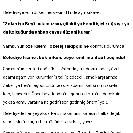
Belediyeye yolu düşen herkesin dilinde aynı şikâyet:
“Zekeriya Bey’i bulamazsın, çünkü ya kendi işiyle uğraşır ya
da koltuğunda ahbap çavuş düzeni kurar.”
Samsun’un özel kalemi,
özel iş takipçisine
dönmüş durumda!
Belediye hizmet beklerken,
beyefendi
menfaat peşinde
!
Samsun’un dertleri dağ gibi… Vatandaş randevu alacak, özel
adamı aşamıyor, kurumlar iş takip edecek, ama karşılarında
Zekeriya Bey’in egosu… Önce özel adamın şahsi dünyasıyla
karşılaşıyorlar. Önce beyefendinin egosunu tatmin edeceksin
yoksa kamu yararına ne getirirsen getir hiç önemi yok.
Belediyede her şey aksarken, makamının kapısını halka değil,
şahsi işlerine açan bir müdürle karşı karşıyayız.
Samsun için çalışması gereken kalem, Zekeriya Bey’in kişisel