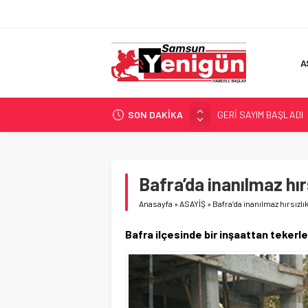
A
SON DAKİKA
GERİ SAYIM BAŞLADI
SAMSUNSPOR’DA HEDE
‘BAFRA’YA YATIRIM YAP
İŞTE FINDIK FİYATI!
Bafra’da inanılmaz hır
YÖNETİCİ SEÇERKEN
Anasayfa
»
ASAYİŞ
»
Bafra’da inanılmaz hırsızlı
Bafra ilçesinde bir inşaattan tekerl