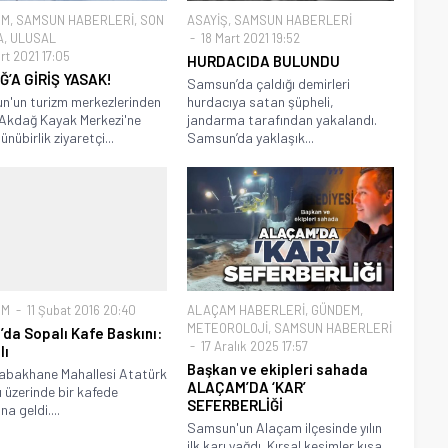
EM
,
SAMSUN HABERLERİ
,
SON
ASAYİŞ
,
SAMSUN HABERLERİ
A
,
ULUSAL
18 Mart 2021 19:52
rt 2021 17:05
HURDACIDA BULUNDU
’A GİRİŞ YASAK!
Samsun’da çaldığı demirleri
'un turizm merkezlerinden
hurdacıya satan şüpheli,
Akdağ Kayak Merkezi'ne
jandarma tarafından yakalandı.
ünübirlik ziyaretçi...
Samsun’da yaklaşık...
EM
11 Şubat 2016 20:40
ALAÇAM HABERLERİ
,
GÜNDEM
,
METEOROLOJİ
,
SAMSUN HABERLERİ
’da Sopalı Kafe Baskını:
17 Aralık 2025 17:57
lı
Başkan ve ekipleri sahada
abakhane Mahallesi Atatürk
ALAÇAM’DA ‘KAR’
ı üzerinde bir kafede
SEFERBERLİĞİ
a geldi....
Samsun'un Alaçam ilçesinde yılın
ilk karı yağdı. Kırsal kesimler kısa...