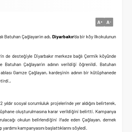
A
A
+
-
lı Batuhan Çağlayan’ın adı,
Diyarbakır
‘da bir köy ilkokulunun
rin de desteğiyle Diyarbakır merkeze bağlı Çermik köyünde
Batuhan Çağlayan’ın adının verildiği öğrenildi. Batuhan
n ablası Gamze Çağlayan, kardeşinin adının bir kütüphanede
irdi.,
yıldır sosyal sorumluluk projelerinde yer aldığını belirterek,
üphane oluşturulmasına karar verildiğini belirtti. Kampanya
lacağı okulun belirlendiğini ifade eden Çağlayan, dernek
tap yardımı kampanyasını başlattıklarını söyledi.