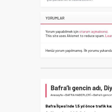
YORUMLAR
Yorum yapabilmek için
oturum açmalısınız
.
This site uses Akismet to reduce spam.
Lear
Henüz yorum yapılmamış. İlk yorumu yukarıdaki
Bafra’lı gencin adı, D
Anasayfa
»
BAFRA HABERLERİ
»
Bafra’lı genci
Bafra İlçesi’nde 1,5 yıl önce trafik