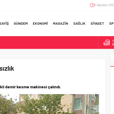
6 Ağustos 202
SAYİŞ
GÜNDEM
EKONOMİ
MAGAZİN
SAĞLIK
SİYASET
SP
A
6
F 5’İNCİLİK!
B
1
IN!’
sızlık
D
4
 YAPILAN EN BÜYÜK HATALAR
k
E
5
ekli demir kesme makinesi çalındı.