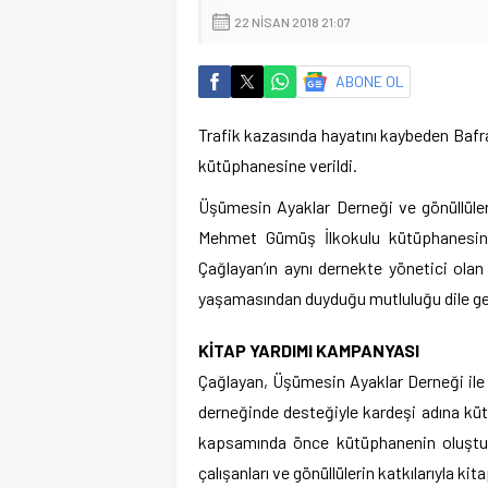
22 NISAN 2018 21:07
ABONE OL
Trafik kazasında hayatını kaybeden Bafra
kütüphanesine verildi.
Üşümesin Ayaklar Derneği ve gönüllüle
Mehmet Gümüş İlkokulu kütüphanesine 
Çağlayan’ın aynı dernekte yönetici ola
yaşamasından duyduğu mutluluğu dile get
KİTAP YARDIMI KAMPANYASI
Çağlayan, Üşümesin Ayaklar Derneği ile 2 
derneğinde desteğiyle kardeşi adına küt
kapsamında önce kütüphanenin oluşturu
çalışanları ve gönüllülerin katkılarıyla ki