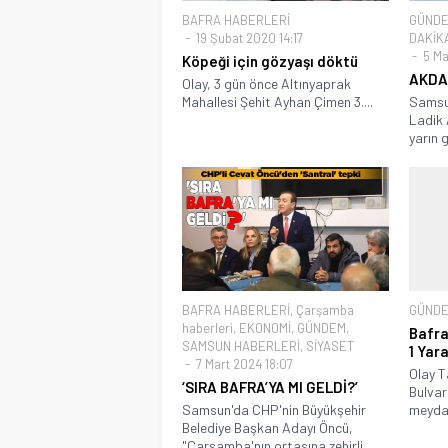
BAFRA HABERLERİ
GÜND
19 Şubat 2020 14:17
DAKİK
5 Ma
Köpeği için gözyaşı döktü
AKDAĞ
Olay, 3 gün önce Altınyaprak
Mahallesi Şehit Ayhan Çimen 3....
Samsun
Ladik 
yarın g
BAFRA HABERLERİ
,
Çarşamba
GÜND
haberleri
,
EKONOMİ
,
GÜNDEM
,
Bafra
SAMSUN HABERLERİ
,
SİYASET
1 Yara
7 Mart 2024 18:07
Olay T
‘SIRA BAFRA’YA MI GELDİ?’
Bulvar
Samsun'da CHP'nin Büyükşehir
meydan
Belediye Başkan Adayı Öncü,
"Çarşamba'nın ortasına zehirli...