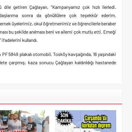
ile getiren Çağlayan, “Kampanyamız çok hızlı ilerledi.
daşlarıma sonra da gönüllülere çok teşekkür ederim.
rnek üyelerimiz, okul öğretmenimiz ve öğrencilerle beraber
ması bu şekilde anılması beni ve ailemi çok mutlu etti. Emeği
ifadelerini kullandı.
 34 PF 5849 plakalı otomobil, Tosköy kavşağında, 16 yaşındaki
lete çarpmış, kaza sonucu Çağlayan kaldırıldığı hastanede