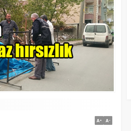
A
A
+
-