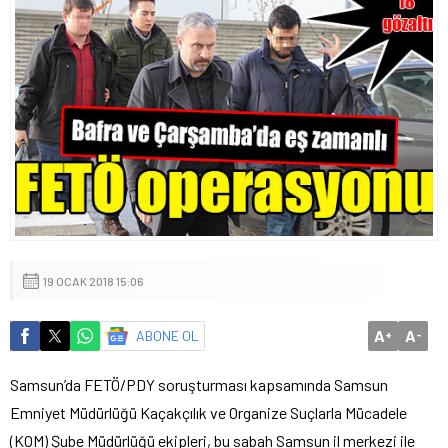
19 OCAK 2018 15:06
A
A
ABONE OL
+
-
Samsun’da FETÖ/PDY soruşturması kapsamında Samsun
Emniyet Müdürlüğü Kaçakçılık ve Organize Suçlarla Mücadele
(KOM) Şube Müdürlüğü ekipleri, bu sabah Samsun il merkezi ile