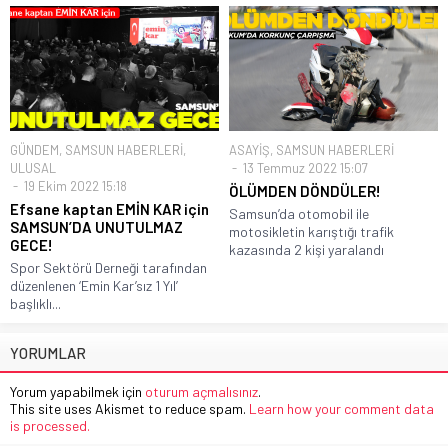
GÜNDEM
,
SAMSUN HABERLERİ
,
ASAYİŞ
,
SAMSUN HABERLERİ
ULUSAL
13 Temmuz 2022 15:07
19 Ekim 2022 15:18
ÖLÜMDEN DÖNDÜLER!
Efsane kaptan EMİN KAR için
Samsun’da otomobil ile
SAMSUN’DA UNUTULMAZ
motosikletin karıştığı trafik
GECE!
kazasında 2 kişi yaralandı
Spor Sektörü Derneği tarafından
düzenlenen ‘Emin Kar’sız 1 Yıl’
başlıklı...
YORUMLAR
Yorum yapabilmek için
oturum açmalısınız
.
This site uses Akismet to reduce spam.
Learn how your comment data
is processed.