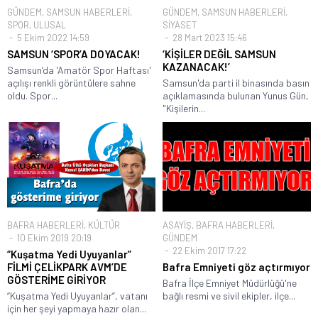
GÜNDEM
,
SAMSUN HABERLERİ
,
GÜNDEM
,
SAMSUN HABERLERİ
,
SPOR
,
ULUSAL
SİYASET
5 Ekim 2022 14:59
28 Mart 2023 15:46
SAMSUN ‘SPOR’A DOYACAK!
‘KİŞİLER DEĞİL SAMSUN
KAZANACAK!’
Samsun’da 'Amatör Spor Haftası'
açılışı renkli görüntülere sahne
Samsun'da parti il binasında basın
oldu. Spor...
açıklamasında bulunan Yunus Gün,
"Kişilerin...
BAFRA HABERLERİ
,
KÜLTÜR
ASAYİŞ
,
BAFRA HABERLERİ
,
10 Ekim 2019 20:19
GÜNDEM
22 Ekim 2017 17:22
“Kuşatma Yedi Uyuyanlar”
FİLMİ ÇELİKPARK AVM’DE
Bafra Emniyeti göz açtırmıyor
GÖSTERİME GİRİYOR
Bafra İlçe Emniyet Müdürlüğü'ne
“Kuşatma Yedi Uyuyanlar”, vatanı
bağlı resmi ve sivil ekipler, ilçe...
için her şeyi yapmaya hazır olan...