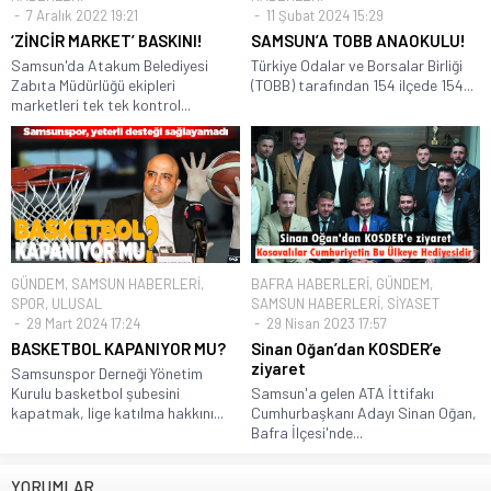
7 Aralık 2022 19:21
11 Şubat 2024 15:29
‘ZİNCİR MARKET’ BASKINI!
SAMSUN’A TOBB ANAOKULU!
Samsun'da Atakum Belediyesi
Türkiye Odalar ve Borsalar Birliği
Zabıta Müdürlüğü ekipleri
(TOBB) tarafından 154 ilçede 154...
marketleri tek tek kontrol...
GÜNDEM
,
SAMSUN HABERLERİ
,
BAFRA HABERLERİ
,
GÜNDEM
,
SPOR
,
ULUSAL
SAMSUN HABERLERİ
,
SİYASET
29 Mart 2024 17:24
29 Nisan 2023 17:57
BASKETBOL KAPANIYOR MU?
Sinan Oğan’dan KOSDER’e
ziyaret
Samsunspor Derneği Yönetim
Kurulu basketbol şubesini
Samsun'a gelen ATA İttifakı
kapatmak, lige katılma hakkını...
Cumhurbaşkanı Adayı Sinan Oğan,
Bafra İlçesi'nde...
YORUMLAR