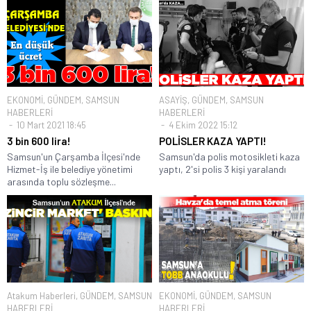
EKONOMİ
,
GÜNDEM
,
SAMSUN
ASAYİŞ
,
GÜNDEM
,
SAMSUN
HABERLERİ
HABERLERİ
10 Mart 2021 18:45
4 Ekim 2022 15:12
3 bin 600 lira!
POLİSLER KAZA YAPTI!
Samsun'un Çarşamba İlçesi'nde
Samsun'da polis motosikleti kaza
Hizmet-İş ile belediye yönetimi
yaptı, 2'si polis 3 kişi yaralandı
arasında toplu sözleşme...
Atakum Haberleri
,
GÜNDEM
,
SAMSUN
EKONOMİ
,
GÜNDEM
,
SAMSUN
HABERLERİ
HABERLERİ