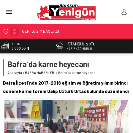
GERİ SAYIM BAŞLADI
SAMSUNSPOR’DA HEDEF 5’İNCİLİK!
İSTANBUL
28°C
ALTIN
6.660,55
‘BAFRA’YA YATIRIM YAPIN!’
HAFIF YAĞMURLU
İŞTE FINDIK FİYATI!
BİST
Bafra`da karne heyecanı
13.779,39
YÖNETİCİ SEÇERKEN YAPILAN EN BÜYÜK HATALAR
Anasayfa
»
BAFRA HABERLERİ
»
Bafra`da karne heyecanı
DOLAR
47,7111
Bafra İlçesi`nde 2017-2018 eğitim ve öğretim yılının birinci
EURO
dönem karne töreni Galip Öztürk Ortaokulunda düzenlendi
55,1881