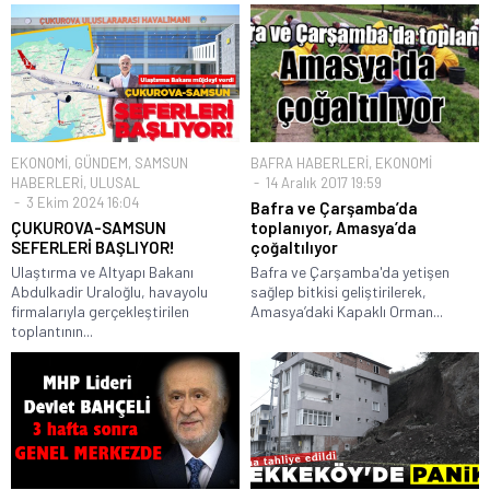
EKONOMİ
,
GÜNDEM
,
SAMSUN
BAFRA HABERLERİ
,
EKONOMİ
HABERLERİ
,
ULUSAL
14 Aralık 2017 19:59
3 Ekim 2024 16:04
Bafra ve Çarşamba’da
ÇUKUROVA-SAMSUN
toplanıyor, Amasya’da
SEFERLERİ BAŞLIYOR!
çoğaltılıyor
Ulaştırma ve Altyapı Bakanı
Bafra ve Çarşamba'da yetişen
Abdulkadir Uraloğlu, havayolu
sağlep bitkisi geliştirilerek,
firmalarıyla gerçekleştirilen
Amasya’daki Kapaklı Orman...
toplantının...