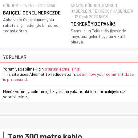
GÜNDEM
14 Ekim 2019 12:58
ASAYİŞ
,
GÜNDEM
,
SAMSUN
HABERLERİ
,
TEKKEKÖY HABERLERİ
BAHÇELİ GENEL MERKEZDE
12 Ocak 2023 18:08
Ankara'da üst solunum yolu
TEKKEKÖY’DE PANİK!
rahatsızlığı nedeniyle bir süredir
tedavi gören...
Samsun'un Tekkeköy ilçesinde
meydana gelen heyelan 4 katlı
binaya...
YORUMLAR
Yorum yapabilmek için
oturum açmalısınız
.
This site uses Akismet to reduce spam.
Learn how your comment data
is processed.
Henüz yorum yapılmamış. İlk yorumu yukarıdaki form aracılığıyla siz
yapabilirsiniz.
Tam 300 metre kablo