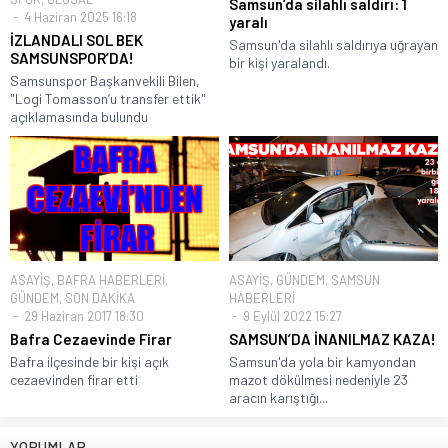
Samsun’da silahlı saldırı: 1
4 Haziran 2025 16:18
yaralı
İZLANDALI SOL BEK
Samsun'da silahlı saldırıya uğrayan
SAMSUNSPOR’DA!
bir kişi yaralandı.
Samsunspor Başkanvekili Bilen,
"Logi Tomasson’u transfer ettik"
açıklamasında bulundu
ASAYİŞ
,
BAFRA HABERLERİ
,
ASAYİŞ
,
GÜNDEM
,
SAMSUN
GÜNDEM
,
SON DAKİKA
HABERLERİ
29 Haziran 2017 18:30
9 Eylül 2022 15:27
Bafra Cezaevinde Firar
SAMSUN’DA İNANILMAZ KAZA!
Bafra ilçesinde bir kişi açık
Samsun'da yola bir kamyondan
cezaevinden firar etti
mazot dökülmesi nedeniyle 23
aracın karıştığı...
YORUMLAR