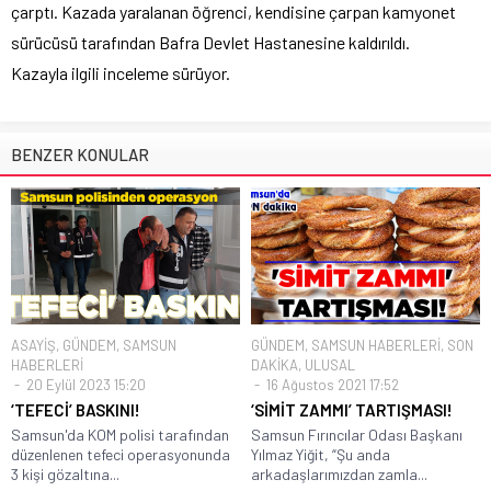
çarptı. Kazada yaralanan öğrenci, kendisine çarpan kamyonet
sürücüsü tarafından Bafra Devlet Hastanesine kaldırıldı.
Kazayla ilgili inceleme sürüyor.
BENZER KONULAR
ASAYİŞ
,
GÜNDEM
,
SAMSUN
GÜNDEM
,
SAMSUN HABERLERİ
,
SON
HABERLERİ
DAKİKA
,
ULUSAL
20 Eylül 2023 15:20
16 Ağustos 2021 17:52
‘TEFECİ’ BASKINI!
‘SİMİT ZAMMI’ TARTIŞMASI!
Samsun'da KOM polisi tarafından
Samsun Fırıncılar Odası Başkanı
düzenlenen tefeci operasyonunda
Yılmaz Yiğit, “Şu anda
3 kişi gözaltına...
arkadaşlarımızdan zamla...