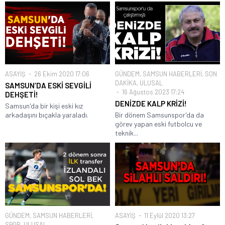
ASAYİŞ
26 Ekim 2020 17:06
GÜNDEM
,
SAMSUN HABERLERİ
,
SON
DAKİKA
,
ULUSAL
SAMSUN’DA ESKİ SEVGİLİ
16 Ağustos 2023 17:24
DEHŞETİ!
DENİZDE KALP KRİZİ!
Samsun'da bir kişi eski kız
arkadaşını bıçakla yaraladı.
Bir dönem Samsunspor'da da
görev yapan eski futbolcu ve
teknik...
GÜNDEM
,
SAMSUN HABERLERİ
,
ASAYİŞ
11 Eylül 2020 13:27
SPOR
,
ULUSAL