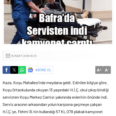
15 MART 2018 18:31
A
A
ABONE OL
+
-
Kaza, Koşu Mahallesi’nde meydana geldi. Edinilen bilgiye göre,
Koşu Ortaokulunda okuyan 13 yaşındaki H.İ.Ç. okul çıkışı bindiği
servisten Koşu Merkez Camisi yakınında evlerinin önünde indi.
Servis aracının arkasından yolun karşısına geçmeye çalışan
H.İ.Ç.’ye, Fehmi B.’nin kullandığı 57 KL 079 plakalı kamyonet