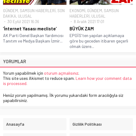
GÜNDEM
,
SAMSUN HABERLERİ
,
SON
EKONOMİ
,
GÜNDEM
,
SAMSUN
DAKİKA
,
ULUSAL
HABERLERİ
,
ULUSAL
30 Eylül 2021 16:36
8 Aralık 2021 17:01
‘İnternet Yasası mecliste’
BÜYÜK ZAM
AK Parti Genel Başkan Yardımcısı
EPGİS'ten yapılan açıklamaya
Tanıtım ve Medya Başkanı İzmir...
göre bu geceden itibaren geçerli
olmak üzere...
YORUMLAR
Yorum yapabilmek için
oturum açmalısınız
.
This site uses Akismet to reduce spam.
Learn how your comment data
is processed.
Henüz yorum yapılmamış. İlk yorumu yukarıdaki form aracılığıyla siz
yapabilirsiniz.
Anasayfa
Gizlilik Politikası