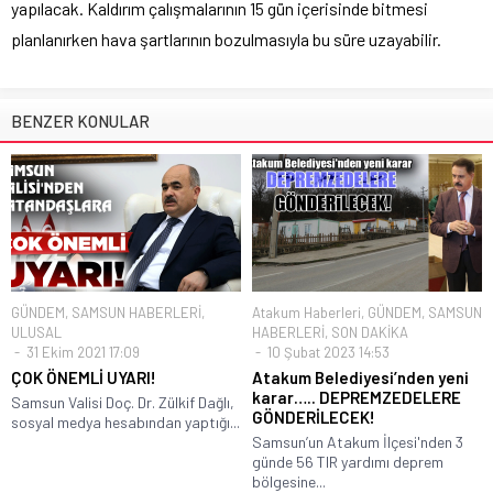
yapılacak. Kaldırım çalışmalarının 15 gün içerisinde bitmesi
planlanırken hava şartlarının bozulmasıyla bu süre uzayabilir.
BENZER KONULAR
GÜNDEM
,
SAMSUN HABERLERİ
,
Atakum Haberleri
,
GÜNDEM
,
SAMSUN
ULUSAL
HABERLERİ
,
SON DAKİKA
31 Ekim 2021 17:09
10 Şubat 2023 14:53
ÇOK ÖNEMLİ UYARI!
Atakum Belediyesi’nden yeni
karar….. DEPREMZEDELERE
Samsun Valisi Doç. Dr. Zülkif Dağlı,
GÖNDERİLECEK!
sosyal medya hesabından yaptığı...
Samsun’un Atakum İlçesi'nden 3
günde 56 TIR yardımı deprem
bölgesine...