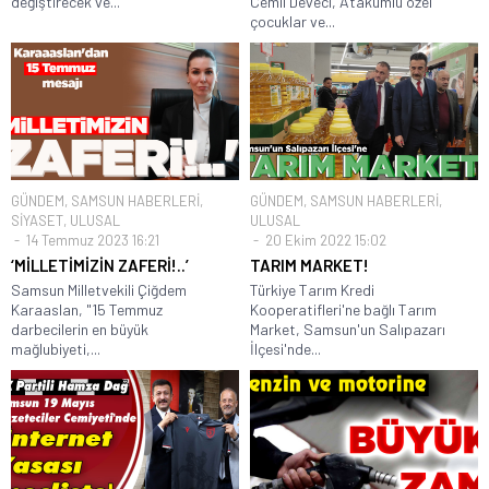
değiştirecek ve...
Cemil Deveci, Atakumlu özel
çocuklar ve...
GÜNDEM
,
SAMSUN HABERLERİ
,
GÜNDEM
,
SAMSUN HABERLERİ
,
SİYASET
,
ULUSAL
ULUSAL
14 Temmuz 2023 16:21
20 Ekim 2022 15:02
‘MİLLETİMİZİN ZAFERİ!..’
TARIM MARKET!
Samsun Milletvekili Çiğdem
Türkiye Tarım Kredi
Karaaslan, "15 Temmuz
Kooperatifleri'ne bağlı Tarım
darbecilerin en büyük
Market, Samsun'un Salıpazarı
mağlubiyeti,...
İlçesi'nde...