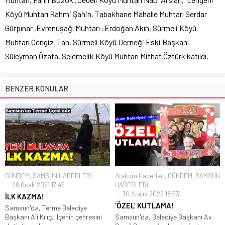
Köyü Muhtarı Rahmi Şahin, Tabakhane Mahalle Muhtarı Serdar
Gürpınar ,Evrenuşaĝı Muhtarı :Erdoğan Akın, Sürmeli Köyü
Muhtarı Cengiz Tan, Sürmeli Köyü Derneği Eski Başkanı
Süleyman Özata, Selemelik Köyü Muhtarı Mithat Öztürk katıldı.
BENZER KONULAR
GÜNDEM
,
SAMSUN HABERLERİ
Atakum Haberleri
,
GÜNDEM
,
SAMSUN
28 Ocak 2021 17:49
HABERLERİ
30 Aralık 2022 18:53
İLK KAZMA!
‘ÖZEL’ KUTLAMA!
Samsun'da, Terme Belediye
Başkanı Ali Kılıç, ilçenin çehresini
Samsun'da, Belediye Başkanı Av.