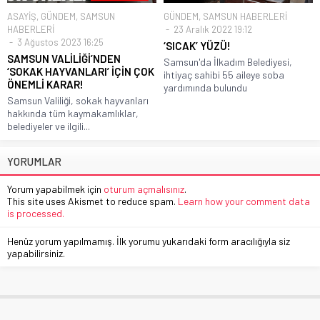
ASAYİŞ
,
GÜNDEM
,
SAMSUN
GÜNDEM
,
SAMSUN HABERLERİ
HABERLERİ
23 Aralık 2022 19:12
3 Ağustos 2023 16:25
‘SICAK’ YÜZÜ!
SAMSUN VALİLİĞİ’NDEN
Samsun'da İlkadım Belediyesi,
‘SOKAK HAYVANLARI’ İÇİN ÇOK
ihtiyaç sahibi 55 aileye soba
ÖNEMLİ KARAR!
yardımında bulundu
Samsun Valiliği, sokak hayvanları
hakkında tüm kaymakamlıklar,
belediyeler ve ilgili...
YORUMLAR
Yorum yapabilmek için
oturum açmalısınız
.
This site uses Akismet to reduce spam.
Learn how your comment data
is processed.
Henüz yorum yapılmamış. İlk yorumu yukarıdaki form aracılığıyla siz
yapabilirsiniz.