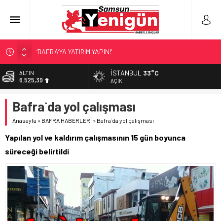
‘BAFRA’YA YATIRIM YAPIN!’
İŞTE FINDIK FİYATI!
İSTANBUL
33°C
ALTIN
6.525,39
SAMSUNSPOR’DA TRANSFER!
AÇIK
ALAÇAM’A ‘DEV’ YATIRIM!
BİST
Bafra`da yol çalışması
13.788,73
SAMSUNSPOR’DA HEDEF 5’İNCİLİK!
Anasayfa
»
BAFRA HABERLERİ
»
Bafra`da yol çalışması
DOLAR
47,5954
Yapılan yol ve kaldırım çalışmasının 15 gün boyunca
EURO
süreceği belirtildi
55,0690