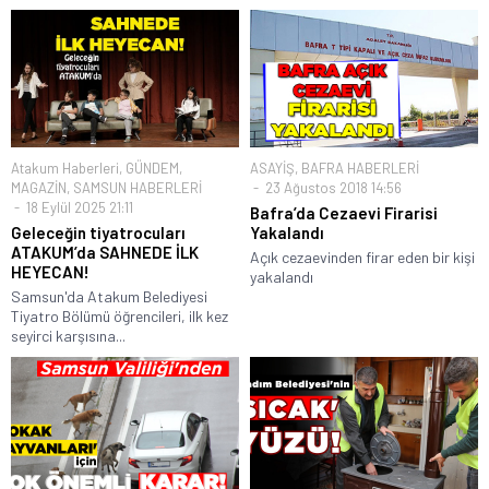
Atakum Haberleri
,
GÜNDEM
,
ASAYİŞ
,
BAFRA HABERLERİ
MAGAZİN
,
SAMSUN HABERLERİ
23 Ağustos 2018 14:56
18 Eylül 2025 21:11
Bafra’da Cezaevi Firarisi
Geleceğin tiyatrocuları
Yakalandı
ATAKUM’da SAHNEDE İLK
Açık cezaevinden firar eden bir kişi
HEYECAN!
yakalandı
Samsun'da Atakum Belediyesi
Tiyatro Bölümü öğrencileri, ilk kez
seyirci karşısına...