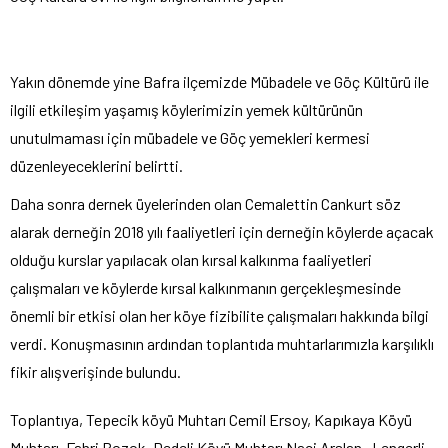
Yakın dönemde yine Bafra ilçemizde Mübadele ve Göç Kültürü ile
ilgili etkileşim yaşamış köylerimizin yemek kültürünün
unutulmaması için mübadele ve Göç yemekleri kermesi
düzenleyeceklerini belirtti.
Daha sonra dernek üyelerinden olan Cemalettin Cankurt söz
alarak derneğin 2018 yılı faaliyetleri için derneğin köylerde açacak
olduğu kurslar yapılacak olan kırsal kalkınma faaliyetleri
çalışmaları ve köylerde kırsal kalkınmanın gerçekleşmesinde
önemli bir etkisi olan her köye fizibilite çalışmaları hakkında bilgi
verdi. Konuşmasının ardından toplantıda muhtarlarımızla karşılıklı
fikir alışverişinde bulundu.
Toplantıya, Tepecik köyü Muhtarı Cemil Ersoy, Kapıkaya Köyü
Muhtarı, Fahri Bozok ,Dedeli Köyü Muhtarı Naci Arslan, Lengerli