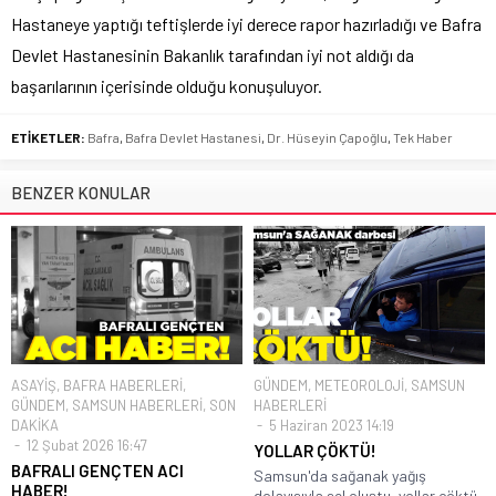
Hastaneye yaptığı teftişlerde iyi derece rapor hazırladığı ve Bafra
Devlet Hastanesinin Bakanlık tarafından iyi not aldığı da
başarılarının içerisinde olduğu konuşuluyor.
ETİKETLER:
Bafra
,
Bafra Devlet Hastanesi
,
Dr. Hüseyin Çapoğlu
,
Tek Haber
BENZER KONULAR
ASAYİŞ
,
BAFRA HABERLERİ
,
GÜNDEM
,
METEOROLOJİ
,
SAMSUN
GÜNDEM
,
SAMSUN HABERLERİ
,
SON
HABERLERİ
DAKİKA
5 Haziran 2023 14:19
12 Şubat 2026 16:47
YOLLAR ÇÖKTÜ!
BAFRALI GENÇTEN ACI
Samsun'da sağanak yağış
HABER!
dolayısıyla sel oluştu, yollar çöktü,