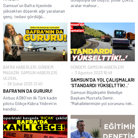
Samsun'un Bafra ilçesinde
aralar mahsur...
yüksekten düşerek ağır yaralanan
genç, tedavi gördüğü...
BAFRA HABERLERİ
,
GÜNDEM
,
GÜNDEM
,
SAMSUN HABERLERİ
MAGAZİN
,
SAMSUN HABERLERİ
,
3 Ağustos 2023 16:49
ULUSAL
SAMSUN’DA YOL ÇALIŞMALARI
28 Şubat 2025 21:40
‘STANDARDI YÜKSELTTİK!..’
BAFRA’NIN DA GURURU!
Samsun Büyükşehir Belediye
Airbus A380'nin ilk Türk kadın
Başkanı Mustafa Demir,
pilotu Gökçe Kübra Yıldırım'ın
“Mahallelerimizin yol sorununu tek...
kendisi...