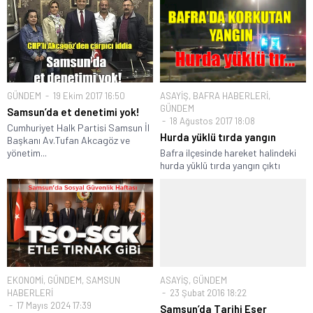
GÜNDEM
19 Ekim 2017 16:50
ASAYİŞ
,
BAFRA HABERLERİ
,
GÜNDEM
Samsun’da et denetimi yok!
18 Ağustos 2017 18:08
Cumhuriyet Halk Partisi Samsun İl
Hurda yüklü tırda yangın
Başkanı Av.Tufan Akcagöz ve
yönetim...
Bafra ilçesinde hareket halindeki
hurda yüklü tırda yangın çıktı
EKONOMİ
,
GÜNDEM
,
SAMSUN
ASAYİŞ
,
GÜNDEM
HABERLERİ
23 Şubat 2016 18:22
17 Mayıs 2024 17:39
Samsun’da Tarihi Eser