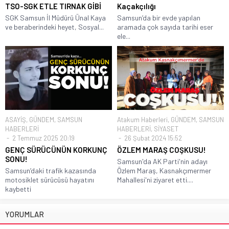
TSO-SGK ETLE TIRNAK GİBİ
Kaçakçılığı
SGK Samsun İl Müdürü Ünal Kaya
Samsun’da bir evde yapılan
ve beraberindeki heyet, Sosyal...
aramada çok sayıda tarihi eser
ele...
ASAYİŞ
,
GÜNDEM
,
SAMSUN
Atakum Haberleri
,
GÜNDEM
,
SAMSUN
HABERLERİ
HABERLERİ
,
SİYASET
2 Temmuz 2025 20:19
26 Şubat 2024 15:52
GENÇ SÜRÜCÜNÜN KORKUNÇ
ÖZLEM MARAŞ COŞKUSU!
SONU!
Samsun'da AK Parti'nin adayı
Samsun’daki trafik kazasında
Özlem Maraş, Kasnakçımermer
motosiklet sürücüsü hayatını
Mahallesi'ni ziyaret etti....
kaybetti
YORUMLAR