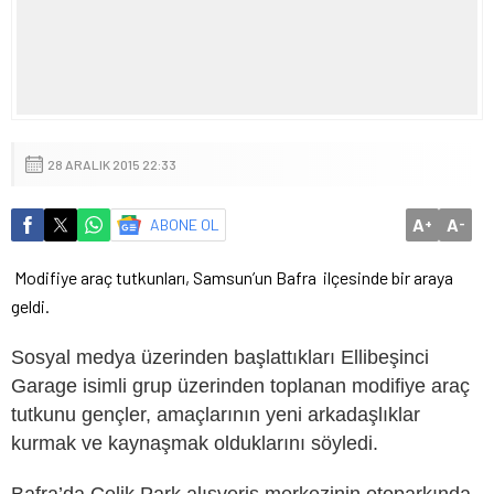
28 ARALIK 2015 22:33
A
A
ABONE OL
+
-
Modifiye araç tutkunları, Samsun’un Bafra
ilçesinde bir araya
geldi.
Sosyal medya üzerinden başlattıkları Ellibeşinci
Garage isimli grup üzerinden toplanan modifiye araç
tutkunu gençler, amaçlarının yeni arkadaşlıklar
kurmak ve kaynaşmak olduklarını söyledi.
Bafra’da Çelik Park alışveriş merkezinin otoparkında