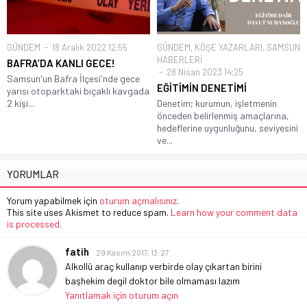
GÜNDEM
18 Aralık 2022 12:55
GÜNDEM
,
KÖŞE YAZARLARI
,
SAMSUN
HABERLERİ
BAFRA’DA KANLI GECE!
28 Nisan 2023 14:25
Samsun'un Bafra İlçesi'nde gece
EĞİTİMİN DENETİMİ
yarısı otoparktaki bıçaklı kavgada
2 kişi...
Denetim; kurumun, işletmenin
önceden belirlenmiş amaçlarına,
hedeflerine uygunluğunu, seviyesini
ve...
YORUMLAR
Yorum yapabilmek için
oturum açmalısınız
.
This site uses Akismet to reduce spam.
Learn how your comment data
is processed.
fatih
29 Kasım 2017, 13:27
Alkollü araç kullanıp verbirde olay çıkartan birini
başhekim degil doktor bile olmaması lazım
Yanıtlamak için oturum açın