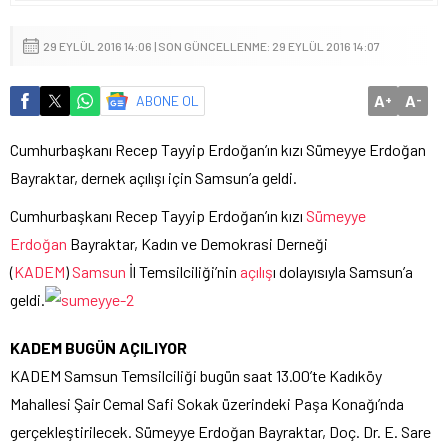
29 EYLÜL 2016 14:06 | SON GÜNCELLENME: 29 EYLÜL 2016 14:07
A
A
ABONE OL
+
-
Cumhurbaşkanı Recep Tayyip Erdoğan’ın kızı Sümeyye Erdoğan
Bayraktar, dernek açılışı için Samsun’a geldi.
Cumhurbaşkanı Recep Tayyip Erdoğan’ın kızı
Sümeyye
Erdoğan
Bayraktar, Kadın ve Demokrasi Derneği
(
KADEM
)
Samsun
İl Temsilciliği’nin
açılış
ı dolayısıyla Samsun’a
geldi.
KADEM BUGÜN AÇILIYOR
KADEM Samsun Temsilciliği bugün saat 13.00’te Kadıköy
Mahallesi Şair Cemal Safi Sokak üzerindeki Paşa Konağı’nda
gerçekleştirilecek. Sümeyye Erdoğan Bayraktar, Doç. Dr. E. Sare