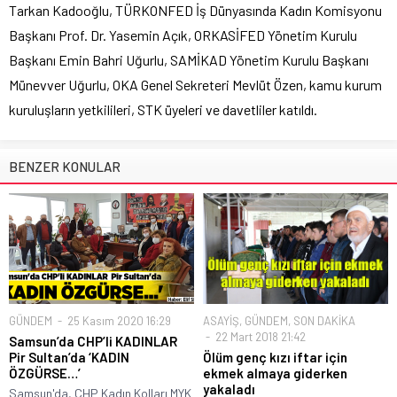
Tarkan Kadooğlu, TÜRKONFED İş Dünyasında Kadın Komisyonu
Başkanı Prof. Dr. Yasemin Açık, ORKASİFED Yönetim Kurulu
Başkanı Emin Bahri Uğurlu, SAMİKAD Yönetim Kurulu Başkanı
Münevver Uğurlu, OKA Genel Sekreteri Mevlüt Özen, kamu kurum
kuruluşların yetkilileri, STK üyeleri ve davetliler katıldı.
BENZER KONULAR
GÜNDEM
25 Kasım 2020 16:29
ASAYİŞ
,
GÜNDEM
,
SON DAKİKA
22 Mart 2018 21:42
Samsun’da CHP’li KADINLAR
Pir Sultan’da ‘KADIN
Ölüm genç kızı iftar için
ÖZGÜRSE…’
ekmek almaya giderken
yakaladı
Samsun'da, CHP Kadın Kolları MYK