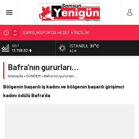
SAMSUNSPOR’DA HEDEF 5’İNCİLİK!
‘BAFRA’YA YATIRIM YAPIN!’
İSTANBUL
31°C
DOLAR
47,7025
İŞTE FINDIK FİYATI!
AÇIK
YÖNETİCİ SEÇERKEN YAPILAN EN BÜYÜK HATALAR
EURO
Bafra’nın gururları…
55,0112
GERİ SAYIM BAŞLADI
Anasayfa
»
GÜNDEM
»
Bafra’nın gururları…
ALTIN
6.519,97
Bölgenin başarılı iş kadını ve bölgenin başarılı girişimci
BİST
kadını ödülü Bafra’da
13.798,82