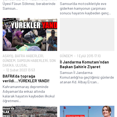
Üyesi Füsun Sökmez, beraberinde
Samsun’da motosikletiyle eve
Samsun...
giderken kamyonun çarpması
sonucu hayatını kaybeden genç...
ASAYİŞ
,
BAFRA HABERLERİ
,
GÜNDEM
1 Eylül 2015 17:10
GÜNDEM
,
SAMSUN HABERLERİ
,
SON
İl Jandarma Komutanı’ndan
DAKİKA
,
ULUSAL
Başkan Şahin’e Ziyaret
12 Şubat 2023 13:53
Samsun İl Jandarma
BAFRA’da toprağa
Komutanlığı’na geçtiğimiz günlerde
verildi….YÜREKLER YANDI!
atanan Kd. Albay Ercan...
Kahramanmaraş depreminde
Adıyaman'da enkaz altında
kalarak hayatını kaybeden ilkokul
öğretmeni...