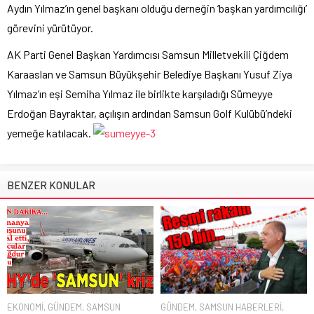
Aydın Yılmaz’ın genel başkanı olduğu derneğin ‘başkan yardımcılığı’
görevini yürütüyor.
AK Parti Genel Başkan Yardımcısı Samsun Milletvekili Çiğdem
Karaaslan ve Samsun Büyükşehir Belediye Başkanı Yusuf Ziya
Yılmaz’ın eşi Semiha Yılmaz ile birlikte karşıladığı Sümeyye
Erdoğan Bayraktar, açılışın ardından Samsun Golf Kulübü’ndeki
yemeğe katılacak.
BENZER KONULAR
EKONOMİ
,
GÜNDEM
,
SAMSUN
GÜNDEM
,
SAMSUN HABERLERİ
,