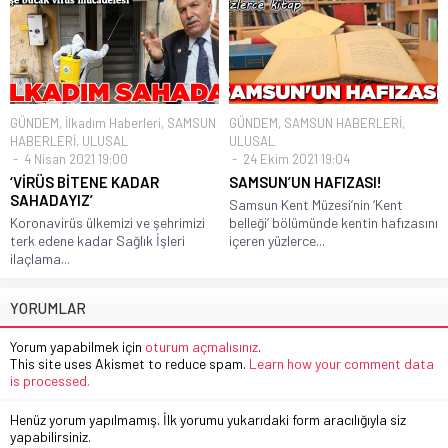
GÜNDEM
,
İlkadım Haberleri
,
SAMSUN
GÜNDEM
,
SAMSUN HABERLERİ
,
HABERLERİ
,
ULUSAL
ULUSAL
4 Nisan 2021 19:00
24 Ekim 2021 19:04
‘VİRÜS BİTENE KADAR
SAMSUN’UN HAFIZASI!
SAHADAYIZ’
Samsun Kent Müzesi’nin ‘Kent
Koronavirüs ülkemizi ve şehrimizi
belleği’ bölümünde kentin hafızasını
terk edene kadar Sağlık İşleri
içeren yüzlerce...
ilaçlama...
YORUMLAR
Yorum yapabilmek için
oturum açmalısınız
.
This site uses Akismet to reduce spam.
Learn how your comment data
is processed.
Henüz yorum yapılmamış. İlk yorumu yukarıdaki form aracılığıyla siz
yapabilirsiniz.