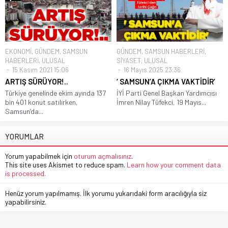
EKONOMİ
,
GÜNDEM
,
SAMSUN
GÜNDEM
,
SAMSUN HABERLERİ
,
HABERLERİ
,
ULUSAL
SİYASET
,
ULUSAL
15 Kasım 2021 15:06
16 Mayıs 2025 23:36
ARTIŞ SÜRÜYOR!..
‘ SAMSUN’A ÇIKMA VAKTİDİR’
Türkiye genelinde ekim ayında 137
İYİ Parti Genel Başkan Yardımcısı
bin 401 konut satılırken,
İmren Nilay Tüfekci, 19 Mayıs...
Samsun’da...
YORUMLAR
Yorum yapabilmek için
oturum açmalısınız
.
This site uses Akismet to reduce spam.
Learn how your comment data
is processed.
Henüz yorum yapılmamış. İlk yorumu yukarıdaki form aracılığıyla siz
yapabilirsiniz.