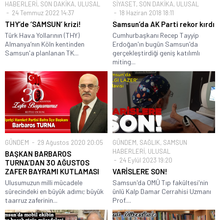
HABERLERİ
,
SON DAKİKA
,
ULUSAL
SİYASET
,
SON DAKİKA
,
ULUSAL
24 Temmuz 2022 14:37
18 Haziran 2018 18:11
THY’de ‘SAMSUN’ krizi!
Samsun’da AK Parti rekor kırdı
Türk Hava Yollarının (THY)
Cumhurbaşkanı Recep Tayyip
Almanya’nın Köln kentinden
Erdoğan'ın bugün Samsun'da
Samsun'a planlanan TK...
gerçekleştirdiği geniş katılımlı
miting...
GÜNDEM
29 Ağustos 2020 20:05
GÜNDEM
,
SAĞLIK
,
SAMSUN
HABERLERİ
,
ULUSAL
BAŞKAN BARBAROS
24 Eylül 2023 19:20
TURNA’DAN 3O AĞUSTOS
ZAFER BAYRAMI KUTLAMASI
VARİSLERE SON!
Ulusumuzun milli mücadele
Samsun'da OMÜ Tıp fakültesi'nin
sürecindeki en büyük adımı; büyük
ünlü Kalp Damar Cerrahisi Uzmanı
taarruz zaferinin...
Prof....