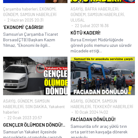
Çarşamba haberleri
,
EKONOMİ
,
ASAYİŞ
,
BAFRA HABERLERİ
,
GÜNDEM
,
SAMSUN HABERLERİ
GÜNDEM
,
SAMSUN HABERLERİ
,
2 Haziran 2025 20:31
ULUSAL
22 Şubat 2021 16:36
‘EKONOMİ’ ÇAĞRISI!
KÖTÜ KADERİ!
Samsun’un Çarşamba Ticaret
Borsası(ÇTB) Başkanı Kazım
Bursa Emniyet Müdürlüğünde
Yılmaz, "Ekonomi ile ilgili...
görevli polis memuru uzun süredir
mücadele ettiği...
ASAYİŞ
,
GÜNDEM
,
SAMSUN
ASAYİŞ
,
GÜNDEM
,
SAMSUN
HABERLERİ
,
SON DAKİKA
,
Yakakent
HABERLERİ
,
TEKKEKÖY HABERLERİ
haberleri
10 Ocak 2024 14:02
22 Ocak 2023 20:57
FACİADAN DÖNÜLDÜ!
GENÇLER ÖLÜMDEN DÖNDÜ!..
Samsun’da sıfır araç yüklü tırın
Samsun'un Yakaket ilçesinde
orta şeritten kavşağa dönerek
motosikletin otomobile çarptığı
anaokulu...