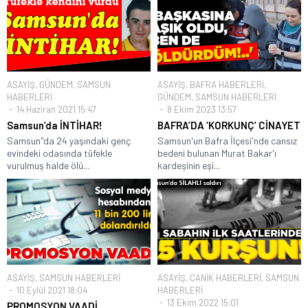
ASAYİŞ
,
GÜNDEM
,
SAMSUN
ASAYİŞ
,
BAFRA HABERLERİ
,
HABERLERİ
GÜNDEM
,
SAMSUN HABERLERİ
14 Haziran 2021 15:47
8 Ekim 2023 13:57
Samsun’da İNTİHAR!
BAFRA’DA ‘KORKUNÇ’ CİNAYET
Samsun"da 24 yaşındaki genç
Samsun'un Bafra İlçesi'nde cansız
evindeki odasında tüfekle
bedeni bulunan Murat Bakar'ı
vurulmuş halde ölü...
kardeşinin eşi...
ASAYİŞ
,
SAMSUN HABERLERİ
ASAYİŞ
,
CANİK HABERLERİ
,
SAMSUN
10 Eylül 2021 18:04
HABERLERİ
13 Ekim 2022 15:01
PROMOSYON VAADİ