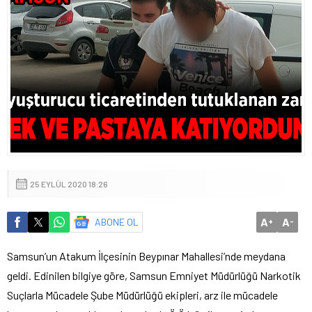
25 EYLÜL 2020 18:26
A
A
ABONE OL
+
-
Samsun’un Atakum İlçesinin Beypınar Mahallesi’nde meydana
geldi. Edinilen bilgiye göre, Samsun Emniyet Müdürlüğü Narkotik
Suçlarla Mücadele Şube Müdürlüğü ekipleri, arz ile mücadele