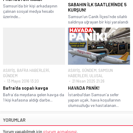
SABAHIN İLK SAATLERİNDE 5
Samsun'da bir kişi arkadaşının
KURŞUN!
çalınan sosyal medya hesabı
üzerinde...
Samsun'un Canik İlçesi'nde silahlı
saldırıya uğrayan bir kişi yaralandı
ASAYİŞ
,
BAFRA HABERLERİ
,
ASAYİŞ
,
GÜNDEM
,
SAMSUN
GÜNDEM
HABERLERİ
,
ULUSAL
13 Mayıs 2016 13:20
21 Nisan 2025 21:26
Bafra’da sopalı kavga
HAVADA PANİK!
Bafra`da meydana gelen kavga da
İstanbul'dan Samsun'a sefer
1 kişi kafasına aldığı darbe...
yapan uçak, hava koşullarının
olumsuzluğu ve hastalanan...
YORUMLAR
Yorum yapabilmek için
oturum açmalısınız
.