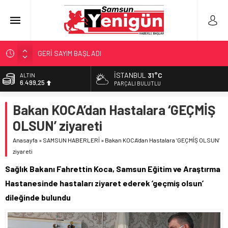
GERİ SAYIM BAŞLADI
SAMSUNSPOR’DA HEDEF 5’İNCİLİK!
İSTANBUL
31°C
ALTIN
6.499,25
‘BAFRA’YA YATIRIM YAPIN!’
PARÇALI BULUTLU
İŞTE FINDIK FİYATI!
BİST
Bakan KOCA’dan Hastalara ‘GEÇMİŞ
13.798,82
YÖNETİCİ SEÇERKEN YAPILAN EN BÜYÜK HATALAR
OLSUN’ ziyareti
DOLAR
47,5921
Anasayfa
»
SAMSUN HABERLERİ
»
Bakan KOCA’dan Hastalara ‘GEÇMİŞ OLSUN’
ziyareti
EURO
54,9747
Sağlık Bakanı Fahrettin Koca, Samsun Eğitim ve Araştırma
Hastanesinde hastaları ziyaret ederek ’geçmiş olsun’
dileğinde bulundu