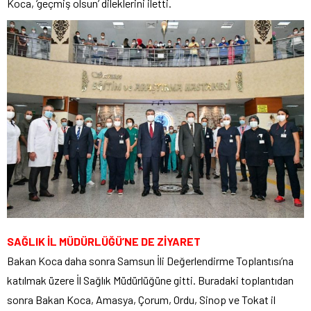
Koca, ’geçmiş olsun’ dileklerini iletti.
SAĞLIK İL MÜDÜRLÜĞÜ’NE DE ZİYARET
Bakan Koca daha sonra Samsun İli Değerlendirme Toplantısı’na
katılmak üzere İl Sağlık Müdürlüğüne gitti. Buradaki toplantıdan
sonra Bakan Koca, Amasya, Çorum, Ordu, Sinop ve Tokat il