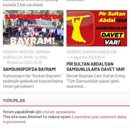
kazada 2 kişi yaralandı
GÜNDEM
,
MAGAZİN
,
SAMSUN
GÜNDEM
,
SAMSUN HABERLERİ
HABERLERİ
,
SPOR
,
ULUSAL
4 Ağustos 2023 16:14
19 Haziran 2024 16:29
PİR SULTAN ABDAL’DAN
SAMSUNSPOR’DA BAYRAM!
SAMSUNLULAR’A DAVET VAR!
Samsunspor'da "Kurban Bayramı"
Dernek Başkanı Cem Sultan Ermiş,
nedeniyle geleneksel bayramlaşma
"Tüm Samsunluları pazar günü
töreni gerçekleşti
aşuremizi...
YORUMLAR
Yorum yapabilmek için
oturum açmalısınız
.
This site uses Akismet to reduce spam.
Learn how your comment data
is processed.