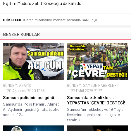
Eğitim Müdürü Zahit Köseoğlu da katıldı.
ETİKETLER:
#ibrahim sandıkçı
,
manset
,
samsun
,
SANDIKÇI
BENZER KONULAR
GÜNDEM
,
ASAYİŞ
GÜNDEM
,
SAMSUN HABERLERİ
20 Ağustos 2020 17:45
22 Eylül 2025 21:27
Samsun polisinin acı günü
Samsun’da etkinlikler…
YEPAŞ’TAN ‘ÇEVRE’ DESTEĞİ!
Samsun'da Polis Memuru Ahmet
Ali Aydemir, geçirdiği rahatsızlık
Samsun’un Tekkeköy ve 19 Mayıs
sonucu 42...
ilçelerinde geniş katılımlı çevre
temizlik...