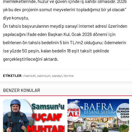
memleketlerinde, huzur ve güven içinde iş sahibi olmasıdır. 2026
yılı bu dev projenin somut meyvelerini topladığımız bir yıl olacak”
diye konuştu.
Ön tahsis başvurularının meydip sanayi internet adresi üzerinden
yapılacağını ifade eden Başkan Kul, Ocak 2026 dönemi için
belirlenen ön tahsis bedelinin 5 bin TL/m2 olduğunu; ödemelerin
ise yüzde 50 peşin, kalan bedelin 18 eşit taksit şeklinde
gerçekleştirileceğini aktardı.
ETİKETLER:
manset
,
samsun
,
sanayi
,
terme
BENZER KONULAR