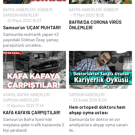
BAFRA HABERLERİ
,
GÜNDEM
,
BAFRA HABERLERİ
,
GÜNDEM
SAMSUN HABERLERİ
17 Mart 2020 18:26
22 Mayıs 2022 16:03
BAFRA’DA CORONA VİRÜS
Samsun’un ‘UÇAN’ MUHTARI!
ÖNLEMLERİ
Samsun’da muhtarlık yapan 42
yaşındaki Gökhan Özay, yamaç
paraşütünü ustalıkla...
ASAYİŞ
,
BAFRA HABERLERİ
,
SAMSUN HABERLERİ
SAMSUN HABERLERİ
23 Aralık 2019 15:00
11 Ağustos 2022 17:44
Hem ortopedi doktoru hem
KAFA KAFAYA ÇARPIŞTILAR!
ahşap oyma ustası
Samsun'un Bafra İlçesi'nde
Samsun'da bir doktor en zor
meydana gelen trafik kazasında 2
ameliyatlara ahşap oyma sanatı
kişi yaralandı
ile...