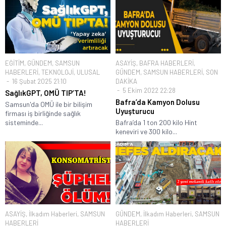
EĞİTİM
,
GÜNDEM
,
SAMSUN
ASAYİŞ
,
BAFRA HABERLERİ
,
HABERLERİ
,
TEKNOLOJİ
,
ULUSAL
GÜNDEM
,
SAMSUN HABERLERİ
,
SON
16 Şubat 2025 21:10
DAKİKA
5 Ekim 2022 22:28
SağlıkGPT, OMÜ TIP’TA!
Bafra’da Kamyon Dolusu
Samsun'da OMÜ ile bir bilişim
Uyuşturucu
firması iş birliğinde sağlık
sisteminde...
Bafra’da 1 ton 200 kilo Hint
keneviri ve 300 kilo...
ASAYİŞ
,
İlkadım Haberleri
,
SAMSUN
GÜNDEM
,
İlkadım Haberleri
,
SAMSUN
HABERLERİ
HABERLERİ