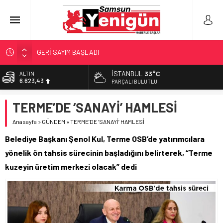
GERİ SAYIM BAŞLADI
SAMSUNSPOR’DA HEDEF 5’İNCİLİK!
İSTANBUL
33°C
ALTIN
6.623,43
‘BAFRA’YA YATIRIM YAPIN!’
PARÇALI BULUTLU
İŞTE FINDIK FİYATI!
BİST
TERME’DE ‘SANAYİ’ HAMLESİ
13.785,25
YÖNETİCİ SEÇERKEN YAPILAN EN BÜYÜK HATALAR
Anasayfa
»
GÜNDEM
»
TERME’DE ‘SANAYİ’ HAMLESİ
DOLAR
47,7048
Belediye Başkanı Şenol Kul, Terme OSB’de yatırımcılara
EURO
yönelik ön tahsis sürecinin başladığını belirterek, “Terme
55,0748
kuzeyin üretim merkezi olacak” dedi