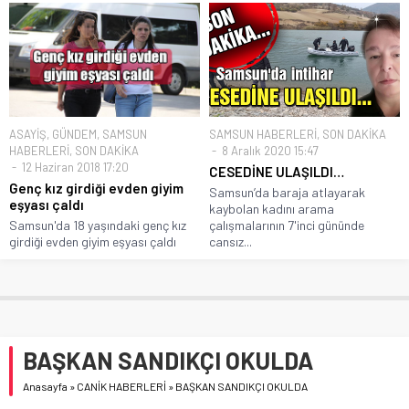
ASAYİŞ
,
GÜNDEM
,
SAMSUN
SAMSUN HABERLERİ
,
SON DAKİKA
HABERLERİ
,
SON DAKİKA
8 Aralık 2020 15:47
12 Haziran 2018 17:20
CESEDİNE ULAŞILDI…
Genç kız girdiği evden giyim
Samsun’da baraja atlayarak
eşyası çaldı
kaybolan kadını arama
Samsun'da 18 yaşındaki genç kız
çalışmalarının 7'inci gününde
girdiği evden giyim eşyası çaldı
cansız...
BAŞKAN SANDIKÇI OKULDA
Anasayfa
»
CANİK HABERLERİ
»
BAŞKAN SANDIKÇI OKULDA