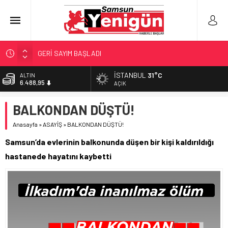
GERİ SAYIM BAŞLADI
SAMSUNSPOR’DA HEDEF 5’İNCİLİK!
İSTANBUL
31°C
ALTIN
6.488,95
‘BAFRA’YA YATIRIM YAPIN!’
AÇIK
İŞTE FINDIK FİYATI!
BİST
BALKONDAN DÜŞTÜ!
13.798,82
YÖNETİCİ SEÇERKEN YAPILAN EN BÜYÜK HATALAR
Anasayfa
»
ASAYİŞ
»
BALKONDAN DÜŞTÜ!
DOLAR
47,5939
Samsun’da evlerinin balkonunda düşen bir kişi kaldırıldığı
EURO
hastanede hayatını kaybetti
54,9646