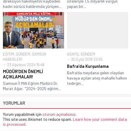
direksiyon hakimiyetini kaybeden
siteleriyle 1,5 milyarlık vurgun
kadın sürücü kaldırımda yürüyen...
yapan bir...
EĞİTİM
,
GÜNDEM
,
SAMSUN
ASAYİŞ
,
GÜNDEM
HABERLERİ
30 Eylül 2016 22:55
23 Ağustos 2024 15:48
Bafra’da Kurşunlama
MÜDÜR’DEN ÖNEMLİ
Bafra’da meydana gelen olaydan
AÇIKLAMALAR!
havaya açılan ateş mahalle halkını
Samsun İl Milli Eğitim Müdürü Dr.
tedirgin...
Murat Ağar, "2024-2025 eğitim...
YORUMLAR
Yorum yapabilmek için
oturum açmalısınız
.
This site uses Akismet to reduce spam.
Learn how your comment data
is processed.