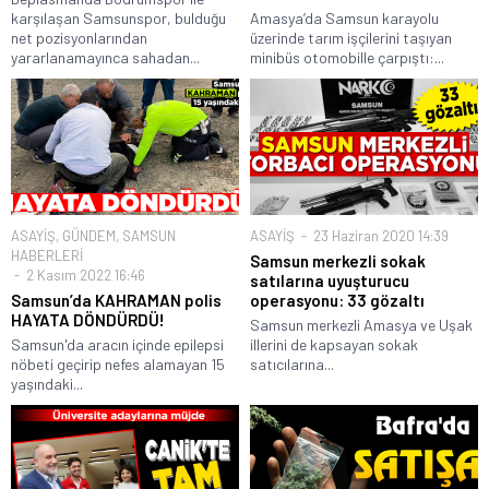
karşılaşan Samsunspor, bulduğu
Amasya’da Samsun karayolu
net pozisyonlarından
üzerinde tarım işçilerini taşıyan
yararlanamayınca sahadan...
minibüs otomobille çarpıştı:...
ASAYİŞ
,
GÜNDEM
,
SAMSUN
ASAYİŞ
23 Haziran 2020 14:39
HABERLERİ
Samsun merkezli sokak
2 Kasım 2022 16:46
satılarına uyuşturucu
Samsun’da KAHRAMAN polis
operasyonu: 33 gözaltı
HAYATA DÖNDÜRDÜ!
Samsun merkezli Amasya ve Uşak
Samsun'da aracın içinde epilepsi
illerini de kapsayan sokak
nöbeti geçirip nefes alamayan 15
satıcılarına...
yaşındaki...