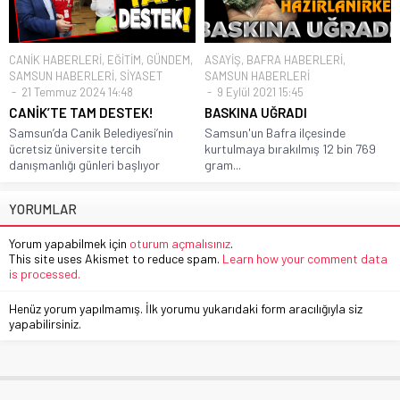
CANİK HABERLERİ
,
EĞİTİM
,
GÜNDEM
,
ASAYİŞ
,
BAFRA HABERLERİ
,
SAMSUN HABERLERİ
,
SİYASET
SAMSUN HABERLERİ
21 Temmuz 2024 14:48
9 Eylül 2021 15:45
CANİK’TE TAM DESTEK!
BASKINA UĞRADI
Samsun’da Canik Belediyesi’nin
Samsun'un Bafra ilçesinde
ücretsiz üniversite tercih
kurtulmaya bırakılmış 12 bin 769
danışmanlığı günleri başlıyor
gram...
YORUMLAR
Yorum yapabilmek için
oturum açmalısınız
.
This site uses Akismet to reduce spam.
Learn how your comment data
is processed.
Henüz yorum yapılmamış. İlk yorumu yukarıdaki form aracılığıyla siz
yapabilirsiniz.