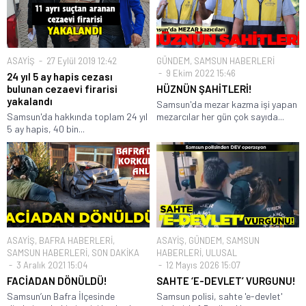
ASAYİŞ
27 Eylül 2019 12:42
GÜNDEM
,
SAMSUN HABERLERİ
9 Ekim 2022 15:46
24 yıl 5 ay hapis cezası
bulunan cezaevi firarisi
HÜZNÜN ŞAHİTLERİ!
yakalandı
Samsun'da mezar kazma işi yapan
Samsun'da hakkında toplam 24 yıl
mezarcılar her gün çok sayıda...
5 ay hapis, 40 bin...
ASAYİŞ
,
BAFRA HABERLERİ
,
ASAYİŞ
,
GÜNDEM
,
SAMSUN
SAMSUN HABERLERİ
,
SON DAKİKA
HABERLERİ
,
ULUSAL
3 Aralık 2021 15:04
12 Mayıs 2026 15:07
FACİADAN DÖNÜLDÜ!
SAHTE ‘E-DEVLET’ VURGUNU!
Samsun’un Bafra İlçesinde
Samsun polisi, sahte 'e-devlet'