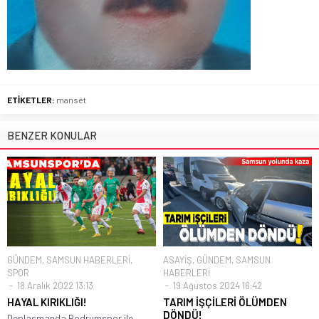
ETİKETLER:
manset
BENZER KONULAR
GÜNDEM
,
SAMSUN HABERLERİ
,
ASAYİŞ
,
GÜNDEM
,
SAMSUN
SPOR
HABERLERİ
18 Aralık 2022 13:13
19 Ağustos 2024 16:42
HAYAL KIRIKLIĞI!
TARIM İŞÇİLERİ ÖLÜMDEN
DÖNDÜ!
Deplasmanda Bodrumspor ile