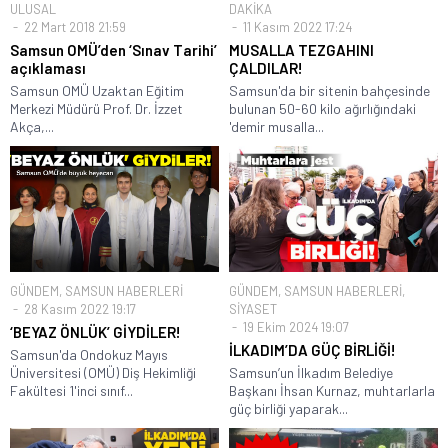
ULUSAL
DAKİKA
22 Mart 2018 21:59
11 Kasım 2022 17:24
Samsun OMÜ’den ‘Sınav Tarihi’
MUSALLA TEZGAHINI
açıklaması
ÇALDILAR!
Samsun OMÜ Uzaktan Eğitim
Samsun'da bir sitenin bahçesinde
Merkezi Müdürü Prof. Dr. İzzet
bulunan 50-60 kilo ağırlığındaki
Akça,...
'demir musalla...
GÜNDEM
,
SAMSUN HABERLERİ
GÜNDEM
,
SAMSUN HABERLERİ
,
28 Kasım 2022 19:17
SİYASET
19 Ekim 2024 19:07
‘BEYAZ ÖNLÜK’ GİYDİLER!
İLKADIM’DA GÜÇ BİRLİĞİ!
Samsun'da Ondokuz Mayıs
Üniversitesi (OMÜ) Diş Hekimliği
Samsun’un İlkadım Belediye
Fakültesi 1'inci sınıf...
Başkanı İhsan Kurnaz, muhtarlarla
güç birliği yaparak...