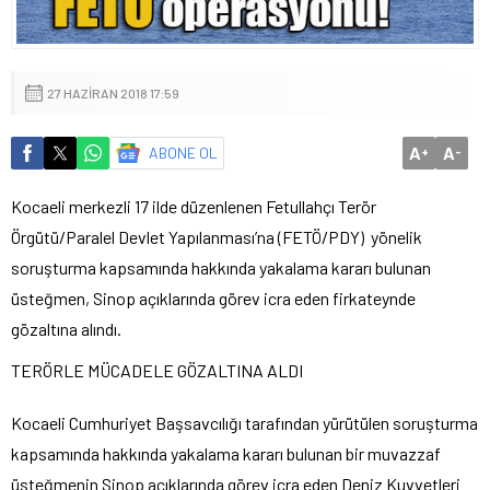
27 HAZIRAN 2018 17:59
A
A
ABONE OL
+
-
Kocaeli merkezli 17 ilde düzenlenen Fetullahçı Terör
Örgütü/Paralel Devlet Yapılanması’na (FETÖ/PDY) yönelik
soruşturma kapsamında hakkında yakalama kararı bulunan
üsteğmen, Sinop açıklarında görev icra eden firkateynde
gözaltına alındı.
TERÖRLE MÜCADELE GÖZALTINA ALDI
Kocaeli Cumhuriyet Başsavcılığı tarafından yürütülen soruşturma
kapsamında hakkında yakalama kararı bulunan bir muvazzaf
üsteğmenin Sinop açıklarında görev icra eden Deniz Kuvvetleri