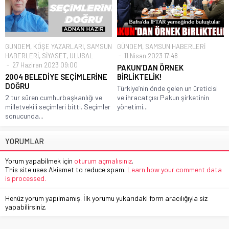
GÜNDEM
,
KÖŞE YAZARLARI
,
SAMSUN
GÜNDEM
,
SAMSUN HABERLERİ
HABERLERİ
,
SİYASET
,
ULUSAL
11 Nisan 2023 17:48
27 Haziran 2023 09:00
PAKUN’DAN ÖRNEK
2004 BELEDİYE SEÇİMLERİNE
BİRLİKTELİK!
DOĞRU
Türkiye’nin önde gelen un üreticisi
2 tur süren cumhurbaşkanlığı ve
ve ihracatçısı Pakun şirketinin
milletvekili seçimleri bitti. Seçimler
yönetimi...
sonucunda...
YORUMLAR
Yorum yapabilmek için
oturum açmalısınız
.
This site uses Akismet to reduce spam.
Learn how your comment data
is processed.
Henüz yorum yapılmamış. İlk yorumu yukarıdaki form aracılığıyla siz
yapabilirsiniz.