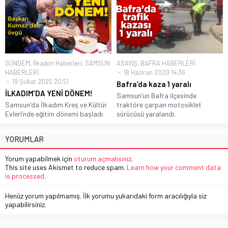
GÜNDEM
,
İlkadım Haberleri
,
SAMSUN
ASAYİŞ
,
BAFRA HABERLERİ
HABERLERİ
18 Haziran 2020 14:36
19 Şubat 2025 20:51
Bafra’da kaza 1 yaralı
İLKADIM’DA YENİ DÖNEM!
Samsun’un Bafra ilçesinde
Samsun'da İlkadım Kreş ve Kültür
traktöre çarpan motosiklet
Evleri’nde eğitim dönemi başladı
sürücüsü yaralandı.
YORUMLAR
Yorum yapabilmek için
oturum açmalısınız
.
This site uses Akismet to reduce spam.
Learn how your comment data
is processed.
Henüz yorum yapılmamış. İlk yorumu yukarıdaki form aracılığıyla siz
yapabilirsiniz.