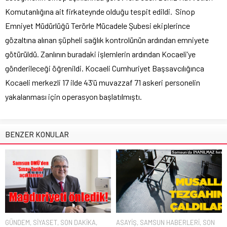
Komutanlığına ait firkateynde olduğu tespit edildi. Sinop
Emniyet Müdürlüğü Terörle Mücadele Şubesi ekiplerince
gözaltına alınan şüpheli sağlık kontrolünün ardından emniyete
götürüldü. Zanlının buradaki işlemlerin ardından Kocaeli’ye
gönderileceği öğrenildi. Kocaeli Cumhuriyet Başsavcılığınca
Kocaeli merkezli 17 ilde 43’ü muvazzaf 71 askeri personelin
yakalanması için operasyon başlatılmıştı.
BENZER KONULAR
GÜNDEM
,
SİYASET
,
SON DAKİKA
,
ASAYİŞ
,
SAMSUN HABERLERİ
,
SON