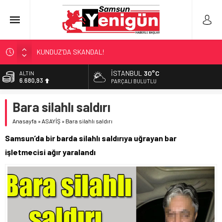
KUNDUZ’DA SKANDAL!
YÖNETİCİ SEÇERKEN YAPILAN EN BÜYÜK HATALAR
İSTANBUL
30°C
ALTIN
6.680,93
GERİ SAYIM BAŞLADI
PARÇALI BULUTLU
SAMSUNSPOR’DA HEDEF 5’İNCİLİK!
BİST
Bara silahlı saldırı
13.795,57
SAMSUN’DA DENİZ FACİASI!
Anasayfa
»
ASAYİŞ
»
Bara silahlı saldırı
DOLAR
47,7189
Samsun’da bir barda silahlı saldırıya uğrayan bar
EURO
işletmecisi ağır yaralandı
55,2097