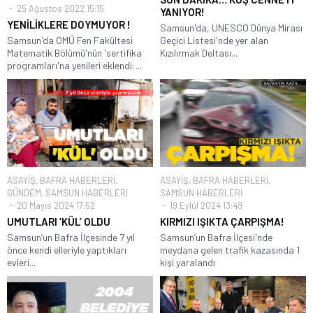
25 Ağustos 2022 15:15
YANIYOR!
YENİLİKLERE DOYMUYOR !
Samsun'da, UNESCO Dünya Mirası
Samsun'da OMÜ Fen Fakültesi
Geçici Listesi'nde yer alan
Matematik Bölümü'nün 'sertifika
Kızılırmak Deltası...
programları'na yenileri eklendi:...
ASAYİŞ
,
BAFRA HABERLERİ
,
ASAYİŞ
,
BAFRA HABERLERİ
,
GÜNDEM
,
SAMSUN HABERLERİ
SAMSUN HABERLERİ
20 Mayıs 2024 17:52
19 Eylül 2024 13:49
UMUTLARI ‘KÜL’ OLDU
KIRMIZI IŞIKTA ÇARPIŞMA!
Samsun’un Bafra İlçesinde 7 yıl
Samsun’un Bafra İlçesi'nde
önce kendi elleriyle yaptıkları
meydana gelen trafik kazasında 1
evleri...
kişi yaralandı