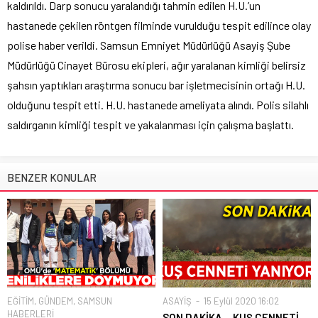
kaldırıldı. Darp sonucu yaralandığı tahmin edilen H.U.’un
hastanede çekilen röntgen filminde vurulduğu tespit edilince olay
polise haber verildi. Samsun Emniyet Müdürlüğü Asayiş Şube
Müdürlüğü Cinayet Bürosu ekipleri, ağır yaralanan kimliği belirsiz
şahsın yaptıkları araştırma sonucu bar işletmecisinin ortağı H.U.
olduğunu tespit etti. H.U. hastanede ameliyata alındı. Polis silahlı
saldırganın kimliği tespit ve yakalanması için çalışma başlattı.
BENZER KONULAR
EĞİTİM
,
GÜNDEM
,
SAMSUN
ASAYİŞ
15 Eylül 2020 16:02
HABERLERİ
SON DAKİKA… KUŞ CENNETİ