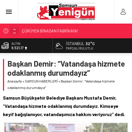
ÇÜRÜYEN BİNADAN FABRİKAYA!
SAMSUN YANACAK!
İSTANBUL
32°C
ALTIN
6.521,17
BİLİMİN İZİNDE!
PARÇALI BULUTLU
TIR’A ‘ZEHİR’ BASKINI!
BİST
Başkan Demir: “Vatandaşa hizmete
13.685,30
TEKNOFEST’TE ‘ÇİFTE’ TEMSİL
odaklanmış durumdayız”
DOLAR
47,5953
Anasayfa
»
SAMSUN HABERLERİ
»
Başkan Demir: “Vatandaşa hizmete
odaklanmış durumdayız”
EURO
55,0659
Samsun Büyükşehir Belediye Başkanı Mustafa Demir,
“Vatandaşa hizmete odaklanmış durumdayız. Kimseye
keyif bağışlamıyor, vatandaşımıza hakkını veriyoruz” dedi.