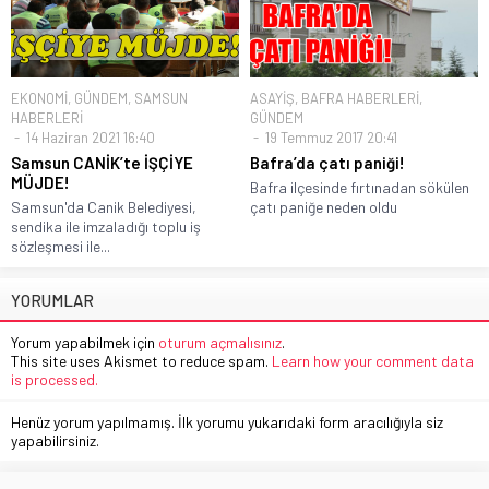
EKONOMİ
,
GÜNDEM
,
SAMSUN
ASAYİŞ
,
BAFRA HABERLERİ
,
HABERLERİ
GÜNDEM
14 Haziran 2021 16:40
19 Temmuz 2017 20:41
Samsun CANİK’te İŞÇİYE
Bafra’da çatı paniği!
MÜJDE!
Bafra ilçesinde fırtınadan sökülen
Samsun'da Canik Belediyesi,
çatı paniğe neden oldu
sendika ile imzaladığı toplu iş
sözleşmesi ile...
YORUMLAR
Yorum yapabilmek için
oturum açmalısınız
.
This site uses Akismet to reduce spam.
Learn how your comment data
is processed.
Henüz yorum yapılmamış. İlk yorumu yukarıdaki form aracılığıyla siz
yapabilirsiniz.