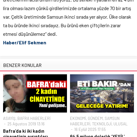
lira olması lazım çünkü girdilerimizde ortalama yüzde 70 bir artış
var. Çeltik üretiminde Samsun ikinci sırada yer alıyor. Ülke olarak
ta bu üründe ikinci sıradayız. Bu ürünü eken çiftçilerin zarar
etmesi düşünülemez” dedi.
Haber/Elif Sekmen
BENZER KONULAR
ASAYİŞ
,
BAFRA HABERLERİ
EKONOMİ
,
GÜNDEM
,
SAMSUN
25 Ağustos 2019 13:16
HABERLERİ
,
TEKNOLOJİ
,
ULUSAL
16 Eylül 2025 17:55
Bafra’da ki iki kadın
cinayetinin ayrıntıları
64.5 milyon dolarlık ‘YEŞİL’