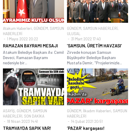
Atakum Haberleri
,
GÜNDEM
,
SAMSUN
GÜNDEM
,
SAMSUN HABERLERİ
,
HABERLERİ
ULUSAL
1 Mayıs 2022 20:22
31 Mart 2022 17:40
RAMAZAN BAYRAMI MESAJI
‘SAMSUN, ÜRETİM HAVZASI’
Atakum Belediye Başkanı Av. Cemil
Zirvede konuşan Samsun
Deveci, Ramazan Bayramı
Büyükşehir Belediye Başkanı
nedeniyle bir...
Mustafa Demir, "Projelerimizle...
ASAYİŞ
,
GÜNDEM
,
SAMSUN
GÜNDEM
,
İlkadım Haberleri
,
SAMSUN
HABERLERİ
,
SON DAKİKA
HABERLERİ
18 Nisan 2023 14:41
14 Şubat 2021 20:51
TRAMVAYDA SAPIK VAR!
‘PAZAR’ kargaşası!