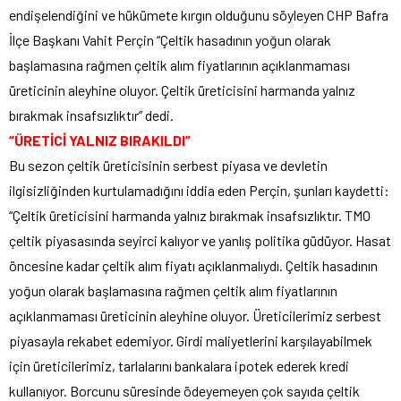
endişelendiğini ve hükümete kırgın olduğunu söyleyen CHP Bafra
İlçe Başkanı Vahit Perçin “Çeltik hasadının yoğun olarak
başlamasına rağmen çeltik alım fiyatlarının açıklanmaması
üreticinin aleyhine oluyor. Çeltik üreticisini harmanda yalnız
bırakmak insafsızlıktır” dedi.
“ÜRETİCİ YALNIZ BIRAKILDI”
Bu sezon çeltik üreticisinin serbest piyasa ve devletin
ilgisizliğinden kurtulamadığını iddia eden Perçin, şunları kaydetti:
“Çeltik üreticisini harmanda yalnız bırakmak insafsızlıktır. TMO
çeltik piyasasında seyirci kalıyor ve yanlış politika güdüyor. Hasat
öncesine kadar çeltik alım fiyatı açıklanmalıydı. Çeltik hasadının
yoğun olarak başlamasına rağmen çeltik alım fiyatlarının
açıklanmaması üreticinin aleyhine oluyor. Üreticilerimiz serbest
piyasayla rekabet edemiyor. Girdi maliyetlerini karşılayabilmek
için üreticilerimiz, tarlalarını bankalara ipotek ederek kredi
kullanıyor. Borcunu süresinde ödeyemeyen çok sayıda çeltik