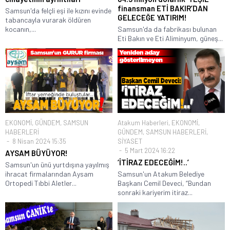
finansman ETİ BAKIR’DAN
Samsun'da felçli eşi ile kızını evinde
GELECEĞE YATIRIM!
tabancayla vurarak öldüren
kocanın,...
Samsun'da da fabrikası bulunan
Eti Bakın ve Eti Aliminyum, güneş...
EKONOMİ
,
GÜNDEM
,
SAMSUN
Atakum Haberleri
,
EKONOMİ
,
HABERLERİ
GÜNDEM
,
SAMSUN HABERLERİ
,
8 Nisan 2024 15:35
SİYASET
5 Mart 2024 16:22
AYSAM BÜYÜYOR!
‘İTİRAZ EDECEĞİM!..’
Samsun'un ünü yurtdışına yayılmış
ihracat firmalarından Aysam
Samsun'un Atakum Belediye
Ortopedi Tıbbi Aletler...
Başkanı Cemil Deveci, “Bundan
sonraki kariyerim itiraz...