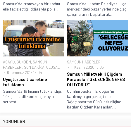
Samsun'da tramvayda bir kadını
Samsun'da İlkadım Belediyesi, ilçe
elle taciz ettiği iddiasıyla polis...
merkezindeki pazar yerlerinde çizgi
çalışmalarını başlatarak...
ASAYİŞ
,
GÜNDEM
,
SAMSUN
SAMSUN HABERLERİ
HABERLERİ
,
SON DAKİKA
,
ULUSAL
11 Kasım 2020 18:03
6 Temmuz 2018 18:04
Samsun Milletvekili Çiğdem
Uyuşturucu ticaretine
Karaaslan ‘GELECEĞE NEFES
tutuklama
OLUYORUZ’
Samsun'da 18 kişinin tutuklandığı,
Cumhurbaşkanı Erdoğan'ın
12 kişinin adli kontrol şartıyla
katılımıyla gerçekleştirilen
serbest...
'Ağaçlandırma Günü' etkinliğine
katılan Çiğdem Karaaslan,...
YORUMLAR