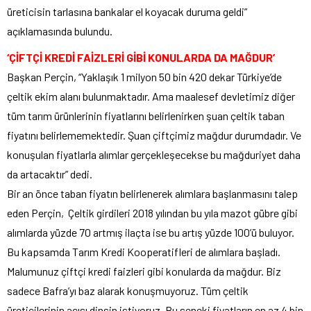
üreticisin tarlasına bankalar el koyacak duruma geldi”
açıklamasında bulundu.
‘ÇİFTÇİ KREDİ FAİZLERİ GİBİ KONULARDA DA MAĞDUR’
Başkan Perçin, “Yaklaşık 1 milyon 50 bin 420 dekar Türkiye’de
çeltik ekim alanı bulunmaktadır. Ama maalesef devletimiz diğer
tüm tarım ürünlerinin fiyatlarını belirlenirken şuan çeltik taban
fiyatını belirlememektedir. Şuan çiftçimiz mağdur durumdadır. Ve
konuşulan fiyatlarla alımlar gerçekleşecekse bu mağduriyet daha
da artacaktır” dedi.
Bir an önce taban fiyatın belirlenerek alımlara başlanmasını talep
eden Perçin, Çeltik girdileri 2018 yılından bu yıla mazot gübre gibi
alımlarda yüzde 70 artmış ilaçta ise bu artış yüzde 100’ü buluyor.
Bu kapsamda Tarım Kredi Kooperatifleri de alımlara başladı.
Malumunuz çiftçi kredi faizleri gibi konularda da mağdur. Biz
sadece Bafra’yı baz alarak konuşmuyoruz. Tüm çeltik
üreticilerinin acısı dinsin istiyoruz. Bu seneki fiyatların en az 4 bin