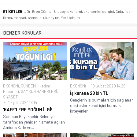
ETİKETLER:
#Dr. Eren Günhan Ulusoy
,
ekonomi
,
ekonomist dergisi
,
Gıda
,
lider
firma
,
manset
,
samsun
,
ulusoy un
,
Yerli tohum
BENZER KONULAR
EKONOMİ
,
GÜNDEM
,
İlkadım
EKONOMİ
10 Şubat 2020 14:29
Haberleri
,
SAMSUN HABERLERİ
,
İş kurana 28 bin TL
SİYASET
Gençlerin iş bulmaları için sağlanan
4 Eylül 2024 18:14
destekler kendi işini kurmak
‘KAFE’LERE YOĞUN İLGİ!
isteyenler...
Samsun Büyükşehir Belediyesi
tarafından yeniden hizmete açılan
Amisos Kafe ve...