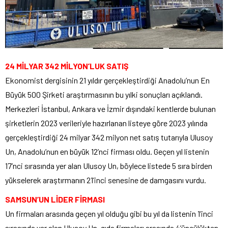
24 MİLYAR 342 MİLYON’LUK SATIŞ
Ekonomist dergisinin 21 yıldır gerçekleştirdiği Anadolu’nun En
Büyük 500 Şirketi araştırmasının bu yılki sonuçları açıklandı.
Merkezleri İstanbul, Ankara ve İzmir dışındaki kentlerde bulunan
şirketlerin 2023 verileriyle hazırlanan listeye göre 2023 yılında
gerçekleştirdiği 24 milyar 342 milyon net satış tutarıyla Ulusoy
Un, Anadolu’nun en büyük 12’nci firması oldu. Geçen yıl listenin
17’nci sırasında yer alan Ulusoy Un, böylece listede 5 sıra birden
yükselerek araştırmanın 21’inci senesine de damgasını vurdu.
SAMSUN’UN LİDER FİRMASI
Un firmaları arasında geçen yıl olduğu gibi bu yıl da listenin 1’inci
sırasında yer alan Ulusoy Un, gıda firmaları arasında 4’üncülükten