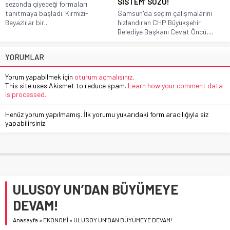
SİSTEM’ SÖZÜ!
sezonda giyeceği formaları
tanıtmaya başladı. Kırmızı-
Samsun'da seçim çalışmalarını
Beyazlılar bir...
hızlandıran CHP Büyükşehir
Belediye Başkanı Cevat Öncü,...
YORUMLAR
Yorum yapabilmek için
oturum açmalısınız
.
This site uses Akismet to reduce spam.
Learn how your comment data
is processed.
Henüz yorum yapılmamış. İlk yorumu yukarıdaki form aracılığıyla siz
yapabilirsiniz.
ULUSOY UN’DAN BÜYÜMEYE
DEVAM!
Anasayfa
»
EKONOMİ
»
ULUSOY UN’DAN BÜYÜMEYE DEVAM!