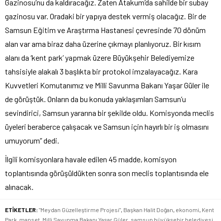
Gazinosu’nu da kaldıracağız. Zaten Atakum’da sahilde bir subay
gazinosu var. Oradaki bir yapıya destek vermiş olacağız. Bir de
Samsun Eğitim ve Araştırma Hastanesi çevresinde 70 dönüm
alan var ama biraz daha üzerine çıkmayı planlıyoruz. Bir kısım
alanı da ‘kent park’ yapmak üzere Büyükşehir Belediyemize
tahsisiyle alakalı 3 başlıkta bir protokol imzalayacağız. Kara
Kuvvetleri Komutanımız ve Milli Savunma Bakanı Yaşar Güler ile
de görüştük. Onların da bu konuda yaklaşımları Samsun’u
sevindirici, Samsun yararına bir şekilde oldu. Komisyonda meclis
üyeleri beraberce çalışacak ve Samsun için hayırlı bir iş olmasını
umuyorum” dedi.
İlgili komisyonlara havale edilen 45 madde, komisyon
toplantısında görüşüldükten sonra son meclis toplantısında ele
alınacak.
ETİKETLER:
"Meydan Güzelleştirme Projesi"
,
Başkan Halit Doğan
,
ekonomi
,
Kent
Park
,
manset
,
Milli Savunma Bakanı Yaşar Güler
,
samsun büyükşehir belediyesi
,