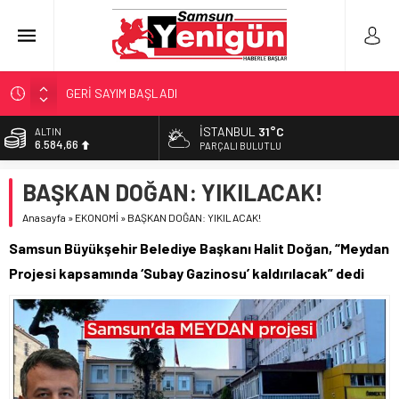
GERİ SAYIM BAŞLADI
SAMSUNSPOR’DA HEDEF 5’İNCİLİK!
İSTANBUL
31°C
ALTIN
6.584,66
‘BAFRA’YA YATIRIM YAPIN!’
PARÇALI BULUTLU
İŞTE FINDIK FİYATI!
BİST
BAŞKAN DOĞAN: YIKILACAK!
13.889,75
YÖNETİCİ SEÇERKEN YAPILAN EN BÜYÜK HATALAR
Anasayfa
»
EKONOMİ
»
BAŞKAN DOĞAN: YIKILACAK!
DOLAR
47,7046
Samsun Büyükşehir Belediye Başkanı Halit Doğan, “Meydan
EURO
Projesi kapsamında ‘Subay Gazinosu’ kaldırılacak” dedi
55,0051