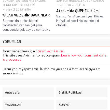
GÜNDEM
,
SAMSUN HABERLERİ
,
SAMSUN HABERLERİ
,
SON DAKİKA
TEKKEKÖY HABERLERİ
26 Ekim 2021 15:16
5 Eylül 2023 19:04
Atakum’da ŞÜPHELİ ölüm!
‘SİLAH VE ZEHİR’ BASKINLARI
Samsun'un Atakum İlçesi Körfez
Samsun'da polis ekipleri
Mahallesi'nde 1 kişi evinde ölü
tarafından yapılan çalışma
olarak...
sonucunda çok sayıda sentetik...
YORUMLAR
Yorum yapabilmek için
oturum açmalısınız
.
This site uses Akismet to reduce spam.
Learn how your comment data
is processed.
Henüz yorum yapılmamış. İlk yorumu yukarıdaki form aracılığıyla siz
yapabilirsiniz.
Anasayfa
Gizlilik Politikası
YAZARLAR
KÜNYE