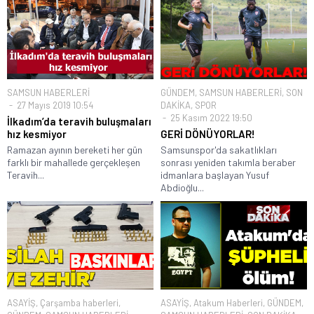
SAMSUN HABERLERİ
GÜNDEM
,
SAMSUN HABERLERİ
,
SON
27 Mayıs 2019 10:54
DAKİKA
,
SPOR
25 Kasım 2022 19:50
İlkadım’da teravih buluşmaları
hız kesmiyor
GERİ DÖNÜYORLAR!
Ramazan ayının bereketi her gün
Samsunspor'da sakatlıkları
farklı bir mahallede gerçekleşen
sonrası yeniden takımla beraber
Teravih...
idmanlara başlayan Yusuf
Abdioğlu...
ASAYİŞ
,
Çarşamba haberleri
,
ASAYİŞ
,
Atakum Haberleri
,
GÜNDEM
,