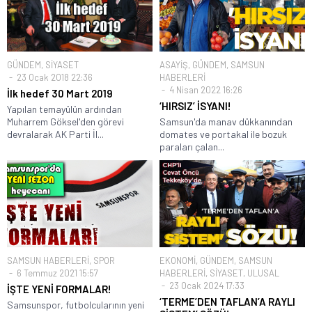
GÜNDEM
,
SİYASET
ASAYİŞ
,
GÜNDEM
,
SAMSUN
23 Ocak 2018 22:36
HABERLERİ
4 Nisan 2022 16:26
İlk hedef 30 Mart 2019
‘HIRSIZ’ İSYANI!
Yapılan temayülün ardından
Muharrem Göksel'den görevi
Samsun'da manav dükkanından
devralarak AK Parti İl...
domates ve portakal ile bozuk
paraları çalan...
SAMSUN HABERLERİ
,
SPOR
EKONOMİ
,
GÜNDEM
,
SAMSUN
6 Temmuz 2021 15:57
HABERLERİ
,
SİYASET
,
ULUSAL
23 Ocak 2024 17:33
İŞTE YENİ FORMALAR!
‘TERME’DEN TAFLAN’A RAYLI
Samsunspor, futbolcularının yeni