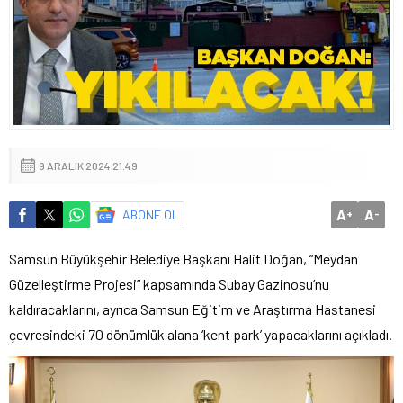
9 ARALIK 2024 21:49
A
A
ABONE OL
+
-
Samsun Büyükşehir Belediye Başkanı Halit Doğan, “Meydan
Güzelleştirme Projesi” kapsamında Subay Gazinosu’nu
kaldıracaklarını, ayrıca Samsun Eğitim ve Araştırma Hastanesi
çevresindeki 70 dönümlük alana ‘kent park’ yapacaklarını açıkladı.