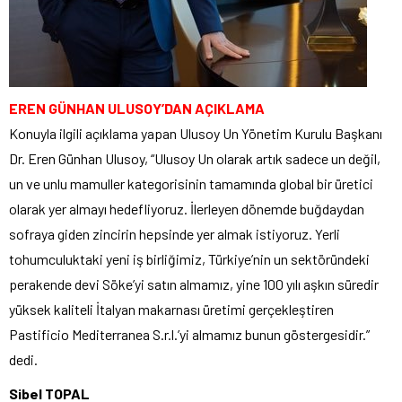
EREN GÜNHAN ULUSOY’DAN AÇIKLAMA
Konuyla ilgili açıklama yapan Ulusoy Un Yönetim Kurulu Başkanı
Dr. Eren Günhan Ulusoy, “Ulusoy Un olarak artık sadece un değil,
un ve unlu mamuller kategorisinin tamamında global bir üretici
olarak yer almayı hedefliyoruz. İlerleyen dönemde buğdaydan
sofraya giden zincirin hepsinde yer almak istiyoruz. Yerli
tohumculuktaki yeni iş birliğimiz, Türkiye’nin un sektöründeki
perakende devi Söke’yi satın almamız, yine 100 yılı aşkın süredir
yüksek kaliteli İtalyan makarnası üretimi gerçekleştiren
Pastificio Mediterranea S.r.l.’yi almamız bunun göstergesidir.”
dedi.
Sibel TOPAL