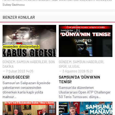
Subay Gazinosu
BENZER KONULAR
GÜNDEM
,
SAMSUN HABERLERİ
,
SON
GÜNDEM
,
SAMSUN HABERLERİ
,
DAKİKA
SPOR
,
ULUSAL
7 Şubat 2023 14:05
3 Ağustos 2026 15:21
KABUS GECESİ!
SAMSUN’DA ‘DÜNYA’NIN
TENİSİ!
Samsun'un Salıpazarı ilçesinde
yakınlarının cenazesinden
Samsun'da düzenlenen
dönerken karla kaplı yolda
Uluslararası Open ATP Challenger
mahsur...
50 Tenis Turnuvası, dünya...