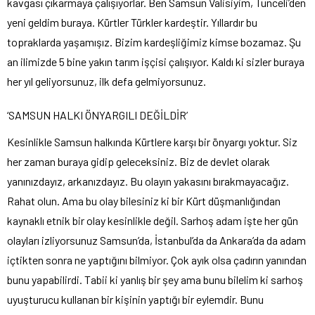
kavgası çıkarmaya çalışıyorlar. Ben Samsun Valisiyim, Tunceli’den
yeni geldim buraya. Kürtler Türkler kardeştir. Yıllardır bu
topraklarda yaşamışız. Bizim kardeşliğimiz kimse bozamaz. Şu
an ilimizde 5 bine yakın tarım işçisi çalışıyor. Kaldı ki sizler buraya
her yıl geliyorsunuz, ilk defa gelmiyorsunuz.
‘SAMSUN HALKI ÖNYARGILI DEĞİLDİR’
Kesinlikle Samsun halkında Kürtlere karşı bir önyargı yoktur. Siz
her zaman buraya gidip geleceksiniz. Biz de devlet olarak
yanınızdayız, arkanızdayız. Bu olayın yakasını bırakmayacağız.
Rahat olun. Ama bu olay bilesiniz ki bir Kürt düşmanlığından
kaynaklı etnik bir olay kesinlikle değil. Sarhoş adam işte her gün
olayları izliyorsunuz Samsun’da, İstanbul’da da Ankara’da da adam
içtikten sonra ne yaptığını bilmiyor. Çok ayık olsa çadırın yanından
bunu yapabilirdi. Tabii ki yanlış bir şey ama bunu bilelim ki sarhoş
uyuşturucu kullanan bir kişinin yaptığı bir eylemdir. Bunu