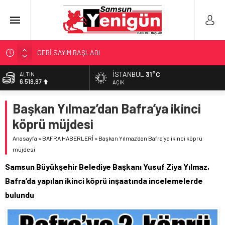
GERİ SAYIM BAŞLADI
SAMSUNSPOR’DA HEDEF 5’İNCİLİK!
İSTANBUL
31°C
ALTIN
6.519,97
‘BAFRA’YA YATIRIM YAPIN!’
AÇIK
İŞTE FINDIK FİYATI!
BİST
Başkan Yılmaz’dan Bafra’ya ikinci
13.798,82
YÖNETİCİ SEÇERKEN YAPILAN EN BÜYÜK HATALAR
köprü müjdesi
DOLAR
47,7025
Anasayfa
»
BAFRA HABERLERİ
»
Başkan Yılmaz’dan Bafra’ya ikinci köprü
müjdesi
EURO
55,0112
Samsun Büyükşehir Belediye Başkanı Yusuf Ziya Yılmaz,
Bafra’da yapılan ikinci köprü inşaatında incelemelerde
bulundu