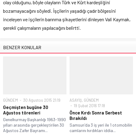
olay olduğunu, böyle olayların Türk ve Kürt kardeşliğini
bozamayacağını söyledi. İşçilerin yaşadığı çadır bölgesini
inceleyen ve işçilerin barınma şikayetlerini dinleyen Vali Kaymak,
gerekli çalışmaların yapılacağını belirtti.
BENZER KONULAR
GÜNDEM
30 Ağustos 2015 21:19
ASAYİŞ
,
GÜNDEM
19 Şubat 2016 17:18
Geçmişten bugüne 30
Ağustos törenleri
Önce Kırdı Sonra Serbest
Bırakıldı
Genelkurmay Başkanlığı 1963-1990
yılları arasında gerçekleştirilen 30
Samsun'da 3 iş yeri ile 1 otomobilin
Ağustos Zafer Bayramı...
camlarını kırdıkları iddia...