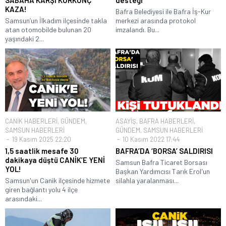
KAZA!
Bafra Belediyesi ile Bafra İş-Kur
Samsun’un İlkadım ilçesinde takla
merkezi arasında protokol
atan otomobilde bulunan 20
imzalandı. Bu...
yaşındaki 2...
CANİK HABERLERİ
,
GÜNDEM
,
ASAYİŞ
,
BAFRA HABERLERİ
,
SAMSUN HABERLERİ
GÜNDEM
,
SAMSUN HABERLERİ
19 Kasım 2025 22:20
10 Kasım 2022 17:44
1,5 saatlik mesafe 30
BAFRA’DA ‘BORSA’ SALDIRISI
dakikaya düştü CANİK’E YENİ
Samsun Bafra Ticaret Borsası
YOL!
Başkan Yardımcısı Tarık Erol'un
Samsun'un Canik ilçesinde hizmete
silahla yaralanması...
giren bağlantı yolu 4 ilçe
arasındaki...