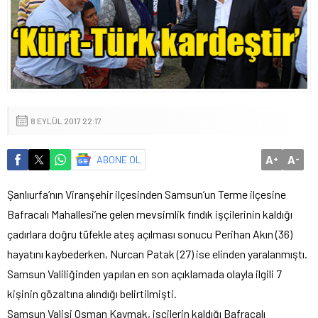
8 EYLÜL 2017 22:17
A
A
ABONE OL
+
-
Şanlıurfa’nın Viranşehir ilçesinden Samsun’un Terme ilçesine
Bafracalı Mahallesi’ne gelen mevsimlik fındık işçilerinin kaldığı
çadırlara doğru tüfekle ateş açılması sonucu Perihan Akın (36)
hayatını kaybederken, Nurcan Patak (27) ise elinden yaralanmıştı.
Samsun Valiliğinden yapılan en son açıklamada olayla ilgili 7
kişinin gözaltına alındığı belirtilmişti.
Samsun Valisi Osman Kaymak, işçilerin kaldığı Bafracalı