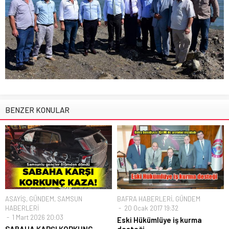
BENZER KONULAR
ASAYİŞ
,
GÜNDEM
,
SAMSUN
BAFRA HABERLERİ
,
GÜNDEM
HABERLERİ
20 Ocak 2017 19:32
1 Mart 2026 20:03
Eski Hükümlüye iş kurma
SABAHA KARŞI KORKUNÇ
desteği