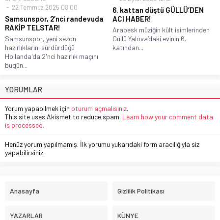
22 Temmuz 2025 08:00
6. kattan düştü GÜLLÜ’DEN
Samsunspor, 2’nci randevuda
ACI HABER!
RAKİP TELSTAR!
Arabesk müziğin kült isimlerinden
Samsunspor, yeni sezon
Güllü Yalova’daki evinin 6.
hazırlıklarını sürdürdüğü
katından...
Hollanda'da 2'nci hazırlık maçını
bugün...
YORUMLAR
Yorum yapabilmek için
oturum açmalısınız
.
This site uses Akismet to reduce spam.
Learn how your comment data
is processed.
Henüz yorum yapılmamış. İlk yorumu yukarıdaki form aracılığıyla siz
yapabilirsiniz.
Anasayfa
Gizlilik Politikası
YAZARLAR
KÜNYE