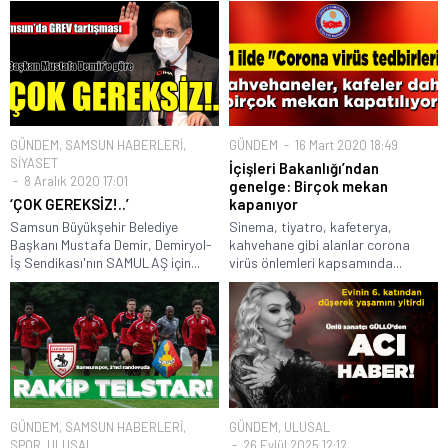
GÜNDEM
,
SAMSUN HABERLERİ
,
GÜNDEM
16 Mart 2020 18:49
SİYASET
İçişleri Bakanlığı’ndan
8 Aralık 2020 17:01
genelge: Birçok mekan
‘ÇOK GEREKSİZ!..’
kapanıyor
Samsun Büyükşehir Belediye
Sinema, tiyatro, kafeterya,
Başkanı Mustafa Demir, Demiryol-
kahvehane gibi alanlar corona
İş Sendikası'nın SAMULAŞ için...
virüs önlemleri kapsamında...
GÜNDEM
,
SAMSUN HABERLERİ
,
GÜNDEM
,
ULUSAL
SPOR
,
ULUSAL
26 Eylül 2025 12:12