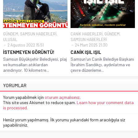
GÜNDEM
,
SAMSUN HABERLERİ
,
CANİK HABERLERİ
,
GÜNDEM
,
ULUSAL
SAMSUN HABERLERİ
2 Ağustos 2022 15:51
24 Mart 2025 21:30
İSTENMEYEN GÖRÜNTÜ!
CANİK IŞIL IŞIL
Samsun Büyükşehir Belediyesi, plaj
Samsun'un Canik Belediye Başkanı
ve kumsalları atıklardan
İbrahim Sandıkçı, aydınlatma ve
arındırıyor. 10 kilometre...
çevre düzenleme...
YORUMLAR
Yorum yapabilmek için
oturum açmalısınız
.
This site uses Akismet to reduce spam.
Learn how your comment data
is processed.
Henüz yorum yapılmamış. İlk yorumu yukarıdaki form aracılığıyla siz
yapabilirsiniz.