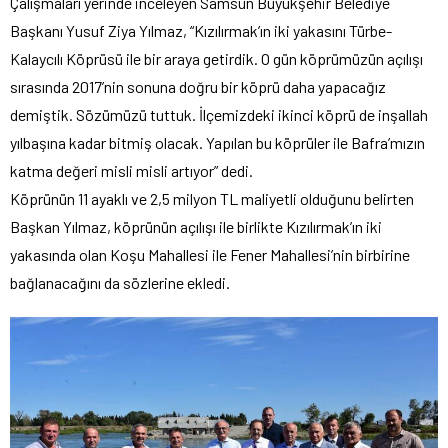
Çalışmaları yerinde inceleyen Samsun Büyükşehir Belediye
Başkanı Yusuf Ziya Yılmaz, “Kızılırmak’ın iki yakasını Türbe-
Kalaycılı Köprüsü ile bir araya getirdik. O gün köprümüzün açılışı
sırasında 2017’nin sonuna doğru bir köprü daha yapacağız
demiştik. Sözümüzü tuttuk. İlçemizdeki ikinci köprü de inşallah
yılbaşına kadar bitmiş olacak. Yapılan bu köprüler ile Bafra’mızın
katma değeri misli misli artıyor” dedi.
Köprünün 11 ayaklı ve 2,5 milyon TL maliyetli olduğunu belirten
Başkan Yılmaz, köprünün açılışı ile birlikte Kızılırmak’ın iki
yakasında olan Koşu Mahallesi ile Fener Mahallesi’nin birbirine
bağlanacağını da sözlerine ekledi.