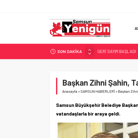
A
SON DAKİKA
GERİ SAYIM BAŞLADI
SAMSUNSPOR’DA HEDE
‘BAFRA’YA YATIRIM YAP
İŞTE FINDIK FİYATI!
Başkan Zihni Şahin, T
YÖNETİCİ SEÇERKEN
Anasayfa
»
SAMSUN HABERLERİ
»
Başkan Zihni
Samsun Büyükşehir Belediye Başkanı
vatandaşlarla bir araya geldi.