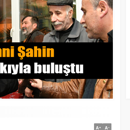
A
A
+
-