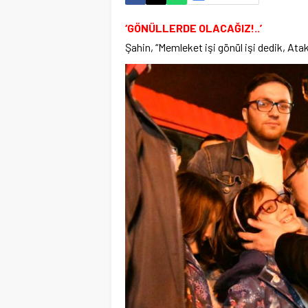
‘GÖNÜLLERDE OLACAĞIZ!..’
Şahin, “Memleket işi gönül işi dedik, At