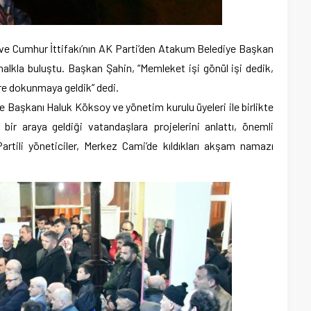
e Cumhur İttifakı’nın AK Parti’den Atakum Belediye Başkan
halkla buluştu. Başkan Şahin, “Memleket işi gönül işi dedik,
re dokunmaya geldik” dedi.
 Başkanı Haluk Köksoy ve yönetim kurulu üyeleri ile birlikte
bir araya geldiği vatandaşlara projelerini anlattı, önemli
rtili yöneticiler, Merkez Cami’de kıldıkları akşam namazı