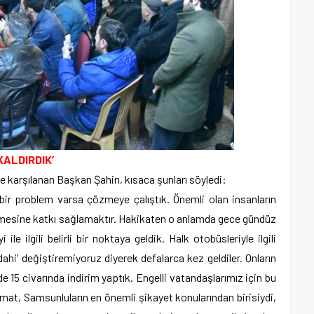
ALDIRDIK’
yle karşılanan Başkan Şahin, kısaca şunları söyledi:
 bir problem varsa çözmeye çalıştık. Önemli olan insanların
mesine katkı sağlamaktır. Hakikaten o anlamda gece gündüz
le ilgili belirli bir noktaya geldik. Halk otobüsleriyle ilgili
 dahi’ değiştiremiyoruz diyerek defalarca kez geldiler. Onların
 15 civarında indirim yaptık. Engelli vatandaşlarımız için bu
omat, Samsunluların en önemli şikayet konularından birisiydi,