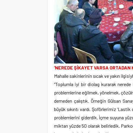
‘NEREDE ŞİKAYET VARSA ORTADAN K
Mahalle sakinlerinin sıcak ve yakın ilgisi
“Toplumla iyi bir diolag kurarak nerede
problemlerine eğilmek, yönelmek, çözül
demeden çalıştık. Örneğin Gülsan Sanayi i
büyük sıkıntı vardı. Şoförlerimiz ‘Lastik
problemlerini giderdik. İçme suyuna yüzde
miktarı yüzde 50 olarak belirledik. Park