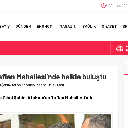
8 Ağustos 202
SAYİŞ
GÜNDEM
EKONOMİ
MAGAZİN
SAĞLIK
SİYASET
SP
A
6
F 5’İNCİLİK!
B
1
IN!’
aflan Mahallesi’nde halkla buluştu
D
4
 YAPILAN EN BÜYÜK HATALAR
 Şahin, Taflan Mahallesi’nde halkla buluştu
E
5
 Zihni Şahin, Atakum’un Taflan Mahallesi’nde