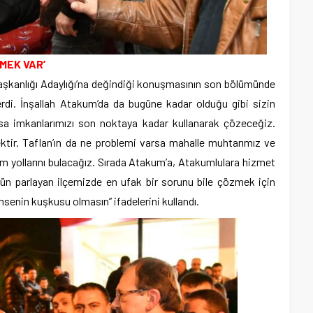
MEK VAR’
şkanlığı Adaylığı’na değindiği konuşmasının son bölümünde
rdi. İnşallah Atakum’da da bugüne kadar olduğu gibi sizin
rsa imkanlarımızı son noktaya kadar kullanarak çözeceğiz.
ktir. Taflan’ın da ne problemi varsa mahalle muhtarımız ve
üm yollarını bulacağız. Sırada Atakum’a, Atakumlulara hizmet
gün parlayan ilçemizde en ufak bir sorunu bile çözmek için
senin kuşkusu olmasın” ifadelerini kullandı.