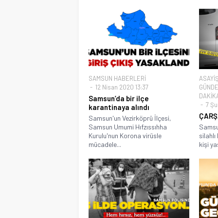
SAMSUN HABERLERİ
ASAYİ
12 Nisan 2020 13:37
GÜND
DAKİK
Samsun’da bir ilçe
7 Şu
karantinaya alındı
ÇARŞ
Samsun'un Vezirköprü İlçesi,
Samsun Umumi Hıfzıssıhha
Samsu
Kurulu'nun Korona virüsle
silahl
mücadele...
kişi ya