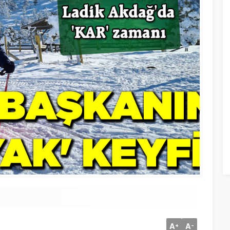
A
A
+
-