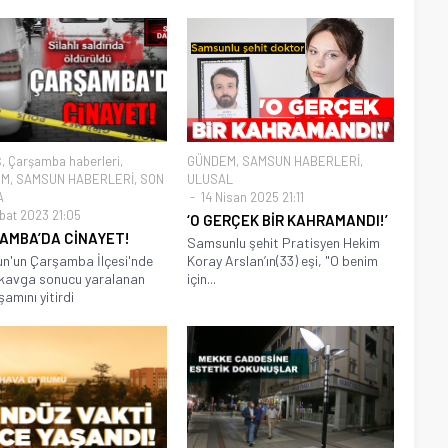
Ş
,
Çarşamba haberleri
,
GÜNDEM
,
SAMSUN HABERLERİ
,
EM
,
SAMSUN HABERLERİ
,
SON
ULUSAL
A
14 Nisan 2025 21:11
bat 2023 21:05
‘O GERÇEK BİR KAHRAMANDI!’
AMBA’DA CİNAYET!
Samsunlu şehit Pratisyen Hekim
n'un Çarşamba İlçesi'nde
Koray Arslan’ın(33) eşi, "O benim
ı kavga sonucu yaralanan
için...
şamını yitirdi