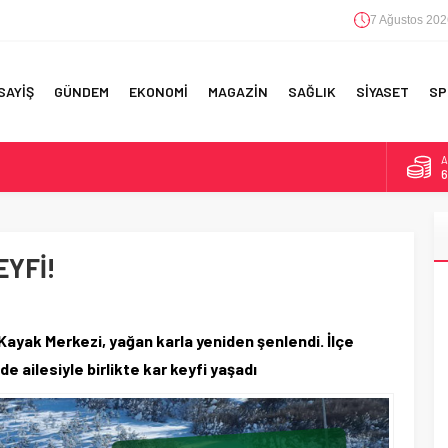
7 Ağustos 202
SAYİŞ
GÜNDEM
EKONOMİ
MAGAZİN
SAĞLIK
SİYASET
SP
A
6
F 5’İNCİLİK!
B
1
IN!’
EYFİ!
D
4
 YAPILAN EN BÜYÜK HATALAR
E
5
ayak Merkezi, yağan karla yeniden şenlendi. İlçe
e ailesiyle birlikte kar keyfi yaşadı