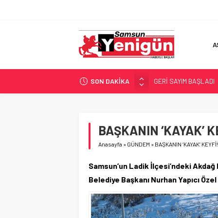
A
SON DAKİKA
GERİ SAYIM BAŞLADI
SAMSUNSPOR’DA HEDE
‘BAFRA’YA YATIRIM YAP
İŞTE FINDIK FİYATI!
BAŞKANIN ‘KAYAK’ K
YÖNETİCİ SEÇERKEN
Anasayfa
»
GÜNDEM
»
BAŞKANIN ‘KAYAK’ KEYFİ!
Samsun’un Ladik İlçesi’ndeki Akdağ K
Belediye Başkanı Nurhan Yapıcı Özel d