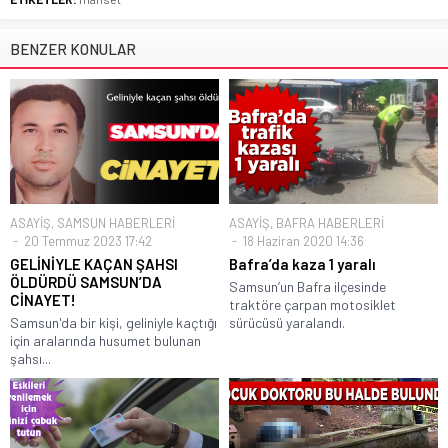
BENZER KONULAR
ASAYİŞ
,
SAMSUN HABERLERİ
ASAYİŞ
,
BAFRA HABERLERİ
20 Temmuz 2023 17:42
18 Haziran 2020 14:36
GELİNİYLE KAÇAN ŞAHSI
Bafra’da kaza 1 yaralı
ÖLDÜRDÜ SAMSUN’DA
Samsun’un Bafra ilçesinde
CİNAYET!
traktöre çarpan motosiklet
Samsun'da bir kişi, geliniyle kaçtığı
sürücüsü yaralandı.
için aralarında husumet bulunan
şahsı...