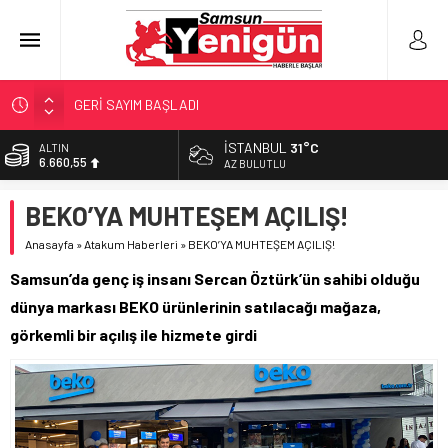
GERİ SAYIM BAŞLADI
SAMSUNSPOR’DA HEDEF 5’İNCİLİK!
İSTANBUL
31°C
ALTIN
6.660,55
‘BAFRA’YA YATIRIM YAPIN!’
AZ BULUTLU
İŞTE FINDIK FİYATI!
BİST
BEKO’YA MUHTEŞEM AÇILIŞ!
13.779,39
YÖNETİCİ SEÇERKEN YAPILAN EN BÜYÜK HATALAR
Anasayfa
»
Atakum Haberleri
»
BEKO’YA MUHTEŞEM AÇILIŞ!
DOLAR
47,7111
Samsun’da genç iş insanı Sercan Öztürk’ün sahibi olduğu
EURO
dünya markası BEKO ürünlerinin satılacağı mağaza,
55,1881
görkemli bir açılış ile hizmete girdi