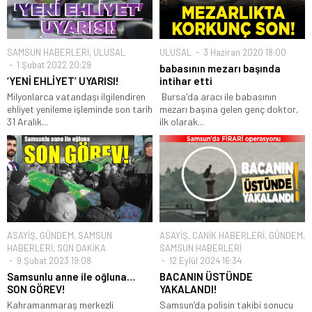
SAMSUN HABERLERİ
,
ULUSAL
ULUSAL
3 Haziran 2020 18:00
1 Şubat 2022 20:29
babasının mezarı başında
‘YENİ EHLİYET’ UYARISI!
intihar etti
Milyonlarca vatandaşı ilgilendiren
Bursa'da aracı ile babasının
ehliyet yenileme işleminde son tarih
mezarı başına gelen genç doktor,
31 Aralık...
ilk olarak...
ASAYİŞ
,
GÜNDEM
,
SAMSUN
ASAYİŞ
,
CANİK HABERLERİ
,
GÜNDEM
,
HABERLERİ
,
SON DAKİKA
SAMSUN HABERLERİ
9 Şubat 2023 19:08
12 Eylül 2024 16:34
Samsunlu anne ile oğluna…
BACANIN ÜSTÜNDE
SON GÖREV!
YAKALANDI!
Kahramanmaraş merkezli
Samsun’da polisin takibi sonucu